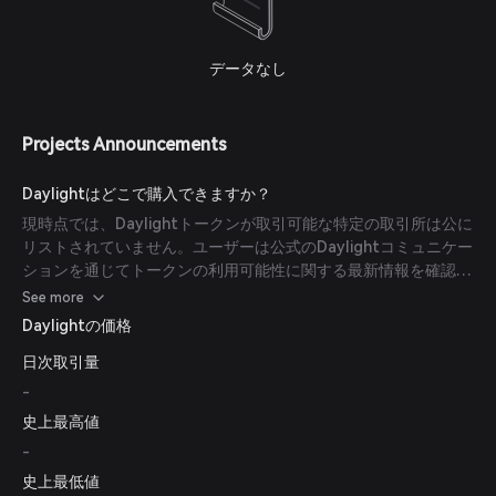
データなし
Projects Announcements
Daylightはどこで購入できますか？
現時点では、Daylightトークンが取引可能な特定の取引所は公に
リストされていません。ユーザーは公式のDaylightコミュニケー
ションを通じてトークンの利用可能性に関する最新情報を確認す
ることを推奨します。
See more
Daylightの価格
日次取引量
-
史上最高値
-
史上最低値