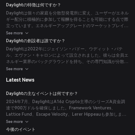
なエネルギー経済を促進します。加えて、Daylightはエネルギー
Daylightの特徴は何ですか？
アップグレードのマーケットプレイスを提供しており、ユーザー
Daylightは個々の家庭を分散型発電所に変え、ユーザーがエネル
は太陽光パネルやEVチャージャーなどの製品にアクセスできま
ギー配分に積極的に参加して報酬を得ることを可能にする点で際
す。
立っています。エネルギーアップグレードのマーケットプレイス
により、持続可能なエネルギーソリューションへの移行が簡単に
See more
なり、ユーザーがネットワークに貢献し利益を得るための多様な
Daylightの創設者は誰ですか？
手段を提供しています。
Daylightは2022年にジェイソン・バドー、ウディット・パテ
ル、エヴァン・キャロンによって設立されました。彼らは全員エ
ネルギー業界のバックグラウンドを持ち、その専門知識が分散型
インフラを通じてエネルギー配分を革命化するというプロジェク
See more
トの使命を推進しています。
Latest News
Daylightの主なイベントは何ですか？
2024年7月、DaylightはA16z Crypto主導のシリーズA資金調
達で900万ドルを確保しました。Framework Ventures、
Lattice Fund、Escape Velocity、Lerer Hippeauも参加しまし
た。この資金はBaseブロックチェーン上の分散型エネルギープ
See more
ロトコルの開発を支援します。さらに、2024年7月31日に
今後のイベント
Daylightはテストネットを開始し、ユーザーは分散型エネルギー