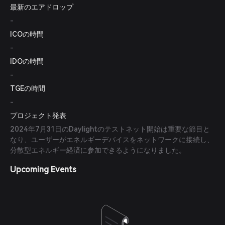
最新のエアドロップ
デバイスをモバイルアプリに接続して報酬を得られるようになり
ました。
-
ICOの時間
-
IDOの時間
-
TGEの時間
-
プロジェクト発表
2024年7月31日のDaylightのテストネット開始は重要な節目と
なり、ユーザーがエネルギーデバイスをネットワークに接続し、
分散型エネルギー経済に参加できるようになりました。
Upcoming Events