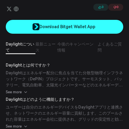
自動車用充電器、ヒートポンプ、給湯器など、住宅や建物のエネルギ
ーアップグレードにアクセスすることも可能です。
0
0
Download Bitget Wallet App
Daylightについ
最新ニュー
今後のキャンペーン
よくあるご質
て
ス
情報
問
Daylightとは何ですか？
Daylightはエネルギー配分に焦点を当てた分散型物理インフラネ
ットワーク（DePIN）プロジェクトです。サーモスタット、バッ
テリー、電気自動車、太陽光インバーターなどのエネルギーデバ
イスをアプリに接続することを可能にし、ユーザーが報酬を得ら
See more
れるようにします。このプロジェクトは、分散型エネルギー資源
Daylightはどのように機能しますか？
を統合したより強靭で民主化されたエネルギーネットワークの構
ユーザーは自分のエネルギーデバイスをDaylightアプリと連携さ
築を目指しています。
せ、ネットワークのエネルギー容量に貢献します。このプールさ
れた容量はエネルギー会社に提供され、グリッドの安定性と効率
性を向上させます。参加者は貢献に対して報酬を得られ、協調的
See more