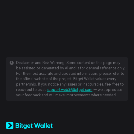
Disclaimer and Risk Warning: Some content on this page may
be assisted or generated by AI and is for general reference only.
For the most accurate and updated information, please refer to
the official website of the project. Bitget Wallet values every
partnership. If you notice any issues or inaccuracies, feel free to
reach out to us at
support.web3@bitget.com
— we appreciate
your feedback and will make improvements where needed.
English
日本語
Tiếng Việt