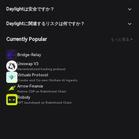
Daylightは安全ですか？
Daylightに関連するリスクは何ですか？
Currently Popular
もっと見る >
Bridge-Relay
Uniswap V3
Decentralized trading protocol
Virtuals Protocol
Create and Co-own Onchain AI Agents .
Arrow Finance
Native CDP on Robinhood Chain
Robidy
NFT launchpad on Robinhood Chain