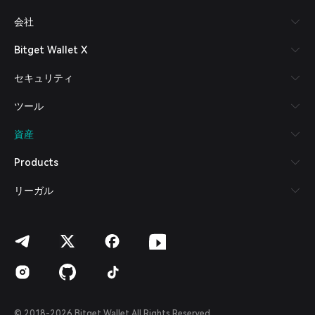
Русский
会社
Español (Latinoamérica)
Türkçe
Bitget Wallet X
Italiano
Français
セキュリティ
Deutsch
简体中文
ツール
繁體中文
Português (Portugal)
資産
Bahasa Indonesia
ภาษาไทย
Products
العربية
हिन्दी
リーガル
বাংলা
Español
Português (Brasil)
Español (Argentina)
© 2018-2026 Bitget Wallet All Rights Reserved