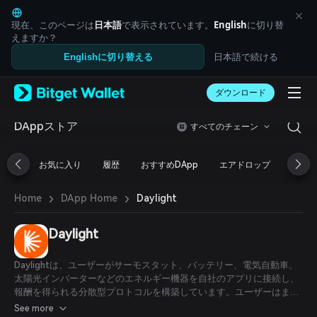
English
日本語
現在、このページは
日本語
で表示されています。
English
に切り替
Tiếng Việt
えますか？
Русский
日本語で続ける
Englishに切り替える
Español (Latinoamérica)
Türkçe
ダウンロード
Italiano
Français
Deutsch
DAppストア
すべてのチェーン
简体中文
繁體中文
お気に入り
履歴
おすすめDApp
エアドロップ
DeFi
Português (Portugal)
Bahasa Indonesia
›
›
Daylight
Home
DApp Home
ภาษาไทย
العربية
हिन्दी
Daylight
বাংলা
Español
Daylightは、ユーザーがサーモスタット、バッテリー、電気自動車、
Português (Brasil)
太陽光インバーターなどのエネルギー機器を自社のアプリに接続し、
Español (Argentina)
報酬を得られる分散型プロトコルを構築しています。ユーザーはま
た、Daylightのマーケットプレイスに参加して、太陽光パネル、電気
See more