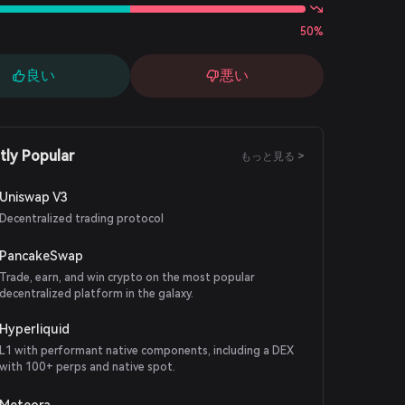
50%
良い
悪い
tly Popular
もっと見る >
Uniswap V3
Decentralized trading protocol
PancakeSwap
Trade, earn, and win crypto on the most popular
decentralized platform in the galaxy.
Hyperliquid
L1 with performant native components, including a DEX
with 100+ perps and native spot.
Meteora