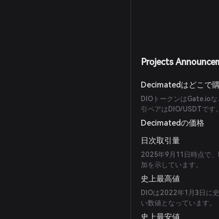
Projects Announce
Decimatedはどこ
DIOトークンはGate
引ペアはDIO/USDTで
Decimatedの価格
日次取引量
2025年9月11日時点で、
加を示しています。
史上最高値
DIOは2022年1月3日
い数値となっています。
史上最安値