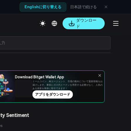
日本語で続ける
Englishに切り替える
ダウンロー
ド
Download Bitget Wallet App
ミームコイン、AIエージェント、市場の動向について最新情報をお
届けします。事前にガス代トークンを用意する必要がなく、人気の
ある資産を簡単に取引できます！
アプリをダウンロード
ty Sentiment
es