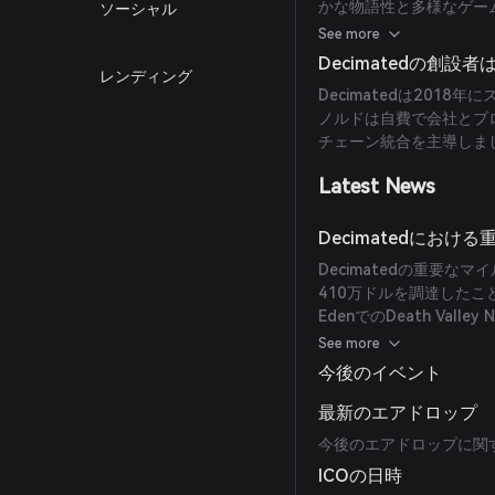
かな物語性と多様なゲーム
ソーシャル
用、基地建設などが含ま
See more
Decimatedの創設
レンディング
Decimatedは201
ノルドは自費で会社とプ
チェーン統合を主導しま
Latest News
Decimatedにお
Decimatedの重要な
410万ドルを調達したこと、E
EdenでのDeath Val
あります。
See more
今後のイベント
最新のエアドロップ
今後のエアドロップに関
ICOの日時