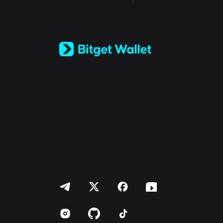
English
日本語
Tiếng Việt
Русский
Español (Latinoamérica)
Türkçe
Italiano
Français
Deutsch
简体中文
繁體中文
Português (Portugal)
Bahasa Indonesia
ภาษาไทย
العربية
हिन्दी
বাংলা
Español
Português (Brasil)
Español (Argentina)