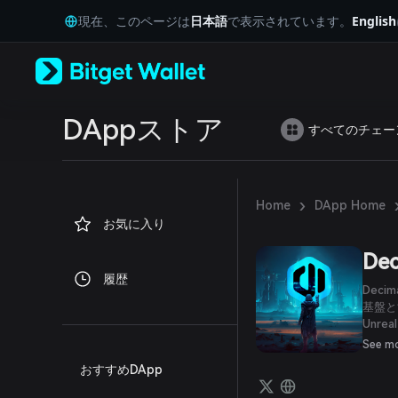
English
現在、このページは
日本語
で表示されています。
English
日本語
Tiếng Việt
Русский
Español (Latinoamérica)
Türkçe
Italiano
DAppストア
すべてのチェー
Français
Deutsch
简体中文
繁體中文
›
Home
DApp Home
Português (Portugal)
お気に入り
Bahasa Indonesia
ภาษาไทย
Dec
العربية
履歴
हिन्दी
Deci
বাংলা
基盤と
Unr
Español
目指し
Português (Brasil)
See m
かを選
Español (Argentina)
おすすめDApp
号通貨