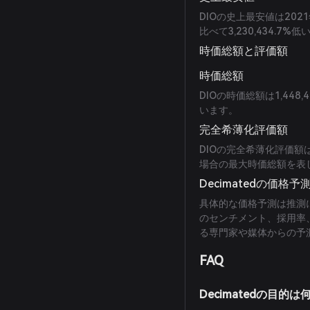
DIOの史上最安値は2021
比べて3,230,434.7%
時価総額と評価額
時価総額
DIOの時価総額は1,448
います。
完全希薄化評価額
DIOの完全希薄化評価額は
場合の最大時価総額を表
Decimatedの価格予
具体的な価格予測は推測
のセンチメント、採用率
る専門家や媒体からの予
FAQ
Decimatedの目的