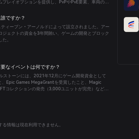
プレイオプションを提供し、PvPやPvE要素、車両の使
れます。
者は誰ですか？
8年にスティーブン・アーノルドによって設立されました。アー
ロジェクトの資金を3年間賄い、ゲームの開発とブロック
した。
ける重要なイベントは何ですか？
マイルストーンには、2021年12月にゲーム開発資金として
pic Games MegaGrantを受賞したこと、Magic
ley NFTコレクションの発売（3,000ユニットが完売）などが
する情報は現在利用できません。