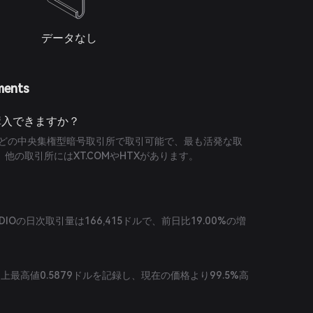
データなし
ments
で購入できますか？
.ioなどの中央集権型暗号取引所で取引可能で、最も活発な取
す。他の取引所にはXT.COMやHTXがあります。
DIOの日次取引量は166,415ドルで、前日比19.00%の増
に史上最高値0.5879ドルを記録し、現在の価格より99.5%高