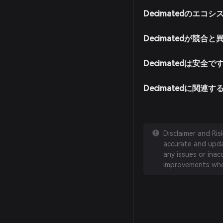
Decimatedのエ
Decimatedが競合
Decimatedは安全で
Decimatedに関連
Disclaimer and Ri
accurate and updat
any issues or inac
improvements whe