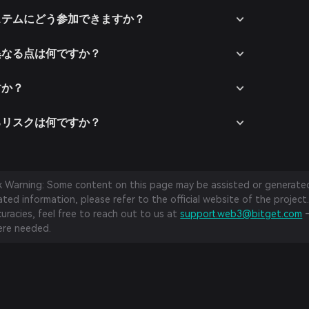
コシステムにどう参加できますか？
と異なる点は何ですか？
すか？
するリスクは何ですか？
sk Warning: Some content on this page may be assisted or generated 
ed information, please refer to the official website of the project.
curacies, feel free to reach out to us at
support.web3@bitget.com
—
re needed.