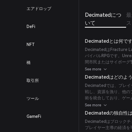
エアドロップ
Decimatedにつ
最
いて
ス
DeFi
Decimatedとは何で
NFT
DecimatedはFrac
バイバルRPGです。Unre
間市民またはサイボーグ
橋
通貨（DIO）を獲得し
See more
Decimatedはどの
取引所
Decimatedでは、プ
戦し、資源を漁り、他の
術を統合しており、ゲー
ツール
引や報酬に利用されます
See more
Decimatedの独自
GameFi
Decimatedはブロ
プレイヤー主導の経済を