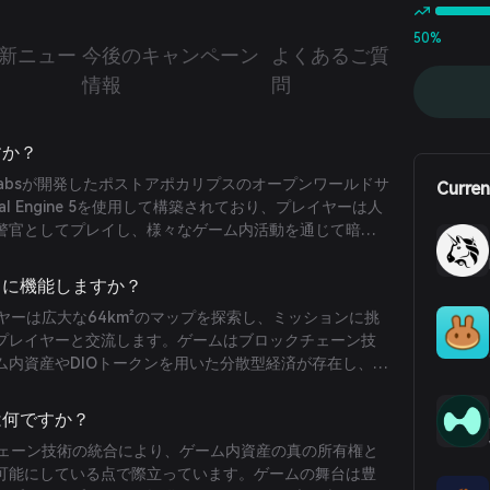
50%
新ニュー
今後のキャンペーン
よくあるご質
情報
問
すか？
ture Labsが開発したポストアポカリプスのオープンワールドサ
Curren
al Engine 5を使用して構築されており、プレイヤーは人
警官としてプレイし、様々なゲーム内活動を通じて暗号
ながらディストピア世界を探索します。
ように機能しますか？
レイヤーは広大な64km²のマップを探索し、ミッションに挑
プレイヤーと交流します。ゲームはブロックチェーン技
ム内資産やDIOトークンを用いた分散型経済が存在し、取
。
性は何ですか？
ックチェーン技術の統合により、ゲーム内資産の真の所有権と
可能にしている点で際立っています。ゲームの舞台は豊