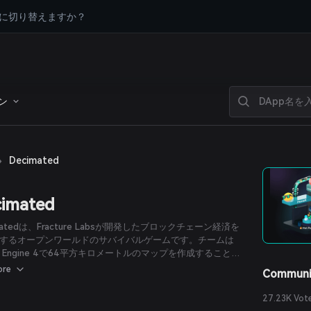
に切り替えますか？
ン
›
Decimated
imated
matedは、Fracture Labsが開発したブロックチェーン経済を
するオープンワールドのサバイバルゲームです。チームは
eal Engine 4で64平方キロメートルのマップを作成することを
ており、プレイヤーは人間の市民かサイボーグ警官のいずれ
ore
Communi
んでプレイし、「大規模かつ持続的なオンライン世界」で暗
（DIO）を獲得するために競い合わなければなりません。
27.23K Vot