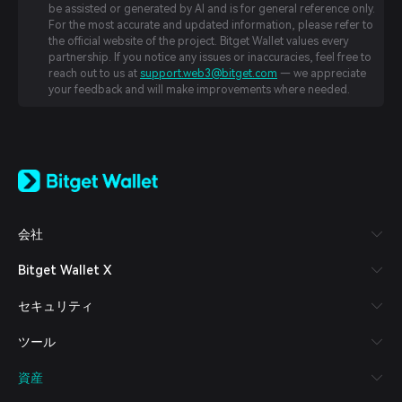
be assisted or generated by AI and is for general reference only.
For the most accurate and updated information, please refer to
the official website of the project. Bitget Wallet values every
partnership. If you notice any issues or inaccuracies, feel free to
reach out to us at
support.web3@bitget.com
— we appreciate
your feedback and will make improvements where needed.
English
日本語
Tiếng Việt
Русский
会社
Español (Latinoamérica)
Türkçe
Bitget Wallet X
Italiano
Français
セキュリティ
Deutsch
简体中文
ツール
繁體中文
Português (Portugal)
資産
Bahasa Indonesia