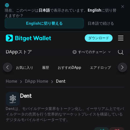
English
日本語
現在、このページは
日本語
で表示されています。
English
に切り替
Tiếng Việt
えますか？
Русский
日本語で続ける
Englishに切り替える
Español (Latinoamérica)
Türkçe
ダウンロード
Italiano
Français
Deutsch
DAppストア
すべてのチェーン
简体中文
繁體中文
お気に入り
履歴
おすすめDApp
エアドロップ
DeFi
Português (Portugal)
Bahasa Indonesia
›
›
Dent
Home
DApp Home
ภาษาไทย
العربية
हिन्दी
Dent
বাংলা
Español
Dentは、モバイルデータ業界をトークン化し、イーサリアム上でモバ
Português (Brasil)
イルデータの売買を行う世界的なマーケットプレイスを構築している
Español (Argentina)
デジタルモバイルオペレーターです。