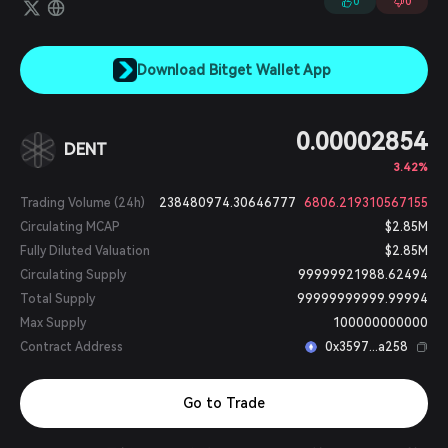
0
0
Download Bitget Wallet App
0.00002854
DENT
3.42%
Trading Volume (24h)
238480974.30646777
6806.219310567155
Circulating MCAP
$2.85M
Fully Diluted Valuation
$2.85M
Circulating Supply
99999921988.62494
Total Supply
99999999999.99994
Max Supply
100000000000
Contract Address
0x3597...a258
Go to Trade