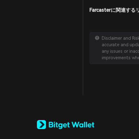
Farcasterに関連
Disclaimer and Ri
accurate and updat
any issues or inac
improvements whe
English
日本語
Tiếng Việt
Русский
Español (Latinoamérica)
Türkçe
Italiano