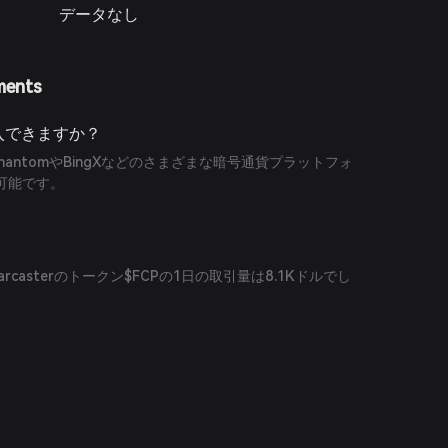
データなし
ments
で購入できますか？
、PhantomやBingXなどのさまざまな暗号通貨プラットフォ
可能です。
arcasterのトークン$FCPの1日の取引量は8.1Kドルでし