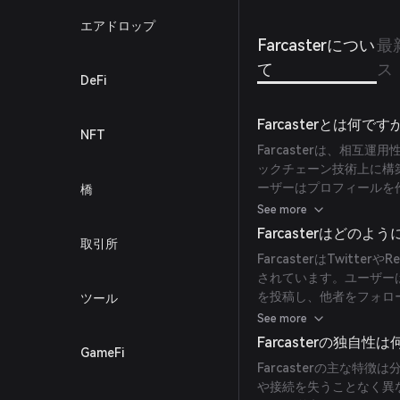
エアドロップ
Farcasterについ
最
て
ス
DeFi
Farcasterとは何です
NFT
Farcasterは、相
ックチェーン技術上に構
ーザーはプロフィールを
橋
カウントや関係性の所有
See more
移動できます。
Farcasterはどの
取引所
FarcasterはTwit
されています。ユーザー
を投稿し、他者をフォロ
ツール
トと接続の管理権を維持
See more
Farcasterの独自性
GameFi
Farcasterの主な
や接続を失うことなく異