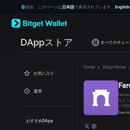
English
現在、このページは
日本語
で表示されています。
English
日本語
Tiếng Việt
Русский
Español (Latinoamérica)
Türkçe
Italiano
DAppストア
すべてのチェー
Français
Deutsch
简体中文
繁體中文
›
Home
DApp Home
Português (Portugal)
お気に入り
Bahasa Indonesia
ภาษาไทย
Far
العربية
履歴
हिन्दी
Far
বাংলা
るよう
と同様
Español
です。
Português (Brasil)
See m
ィティ
Español (Argentina)
おすすめDApp
上で新
ます。