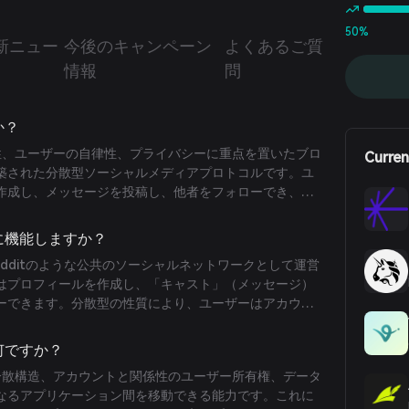
50%
新ニュー
今後のキャンペーン
よくあるご質
情報
問
か？
互運用性、ユーザーの自律性、プライバシーに重点を置いたブロ
Curren
築された分散型ソーシャルメディアプロトコルです。ユ
作成し、メッセージを投稿し、他者をフォローでき、ア
権を保持し、異なるアプリケーション間をシームレスに
ように機能しますか？
terやRedditのような公共のソーシャルネットワークとして運営
はプロフィールを作成し、「キャスト」（メッセージ）
ーできます。分散型の性質により、ユーザーはアカウン
し、アプリケーション間のスムーズな移行が可能です。
は何ですか？
特徴は分散構造、アカウントと関係性のユーザー所有権、データ
なるアプリケーション間を移動できる能力です。これに