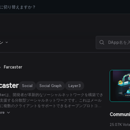
に切り替えますか？
ン
›
Farcaster
caster
Social
Social Graph
Layer3
casterは、開発者が革新的なソーシャルネットワークを構築でき
支援する分散型ソーシャルネットワークです。これはメール
に複数のクライアントをサポートできるオープンプロトコル
ユーザーは常にアプリケーション間でソーシャルアイデンテ
ore
Communi
を自由に移動できる自由を持ち、開発者は常にネットワーク
機能を搭載したアプリケーションを構築する自由を持ち続け
25.07K Vot