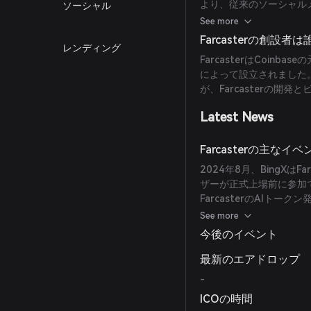
より、従来のソーシャル
ソーシャル
律性をユーザーに提供し
See more
Farcasterの創設者
レンディング
FarcasterはCoinbas
によって設立されました
が、Farcasterの開
Latest News
Farcasterの主な
2024年8月、BingXは
ザーが正式上場前に参加で
FarcasterのAIトーク
ームの取引量の15％に
See more
今後のイベント
最新のエアドロップ
-
ICOの時間