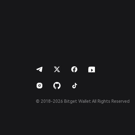
Français
Deutsch
简体中文
繁體中文
Português (Portugal)
Bahasa Indonesia
ภาษาไทย
العربية
हिन्दी
বাংলা
Español
Português (Brasil)
Español (Argentina)
© 2018-2026 Bitget Wallet All Rights Reserved