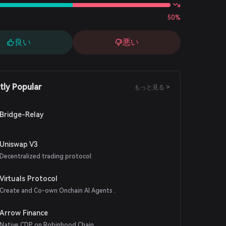
50%
良い
悪い
tly Popular
もっと見る >
Bridge-Relay
Uniswap V3
Decentralized trading protocol
Virtuals Protocol
Create and Co-own Onchain AI Agents .
Arrow Finance
Native CDP on Robinhood Chain