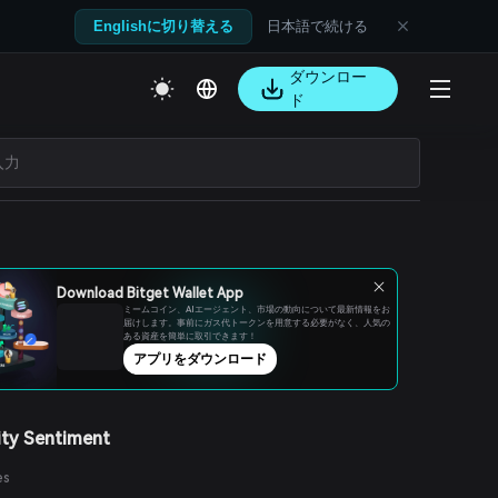
日本語で続ける
Englishに切り替える
ダウンロー
ド
Download Bitget Wallet App
ミームコイン、AIエージェント、市場の動向について最新情報をお
届けします。事前にガス代トークンを用意する必要がなく、人気の
ある資産を簡単に取引できます！
アプリをダウンロード
ty Sentiment
es