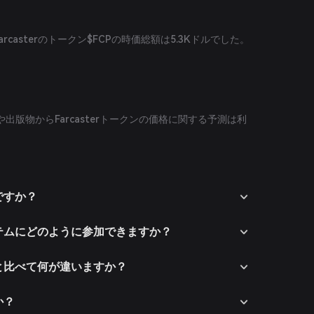
arcasterのトークン$FCPの時価総額は5.3Kドルでした。
出版物からFarcasterトークンの価格に関する予測は利
何ですか？
コシステムにどのように参加できますか？
他社と比べて何が違いますか？
か？