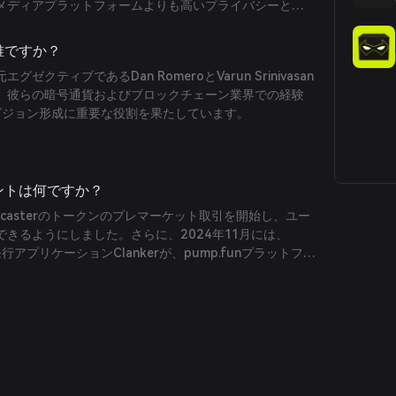
メディアプラットフォームよりも高いプライバシーと自
ます。
は誰ですか？
eの元エグゼクティブであるDan RomeroとVarun Srinivasan
。彼らの暗号通貨およびブロックチェーン業界での経験
発とビジョン形成に重要な役割を果たしています。
イベントは何ですか？
Farcasterのトークンのプレマーケット取引を開始し、ユー
きるようにしました。さらに、2024年11月には、
ン発行アプリケーションClankerが、pump.funプラットフォ
達するデイリーボリュームを達成しました。