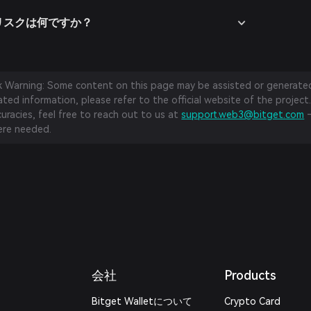
するリスクは何ですか？
sk Warning: Some content on this page may be assisted or generated 
ed information, please refer to the official website of the project.
curacies, feel free to reach out to us at
support.web3@bitget.com
—
re needed.
会社
Products
Bitget Walletについて
Crypto Card