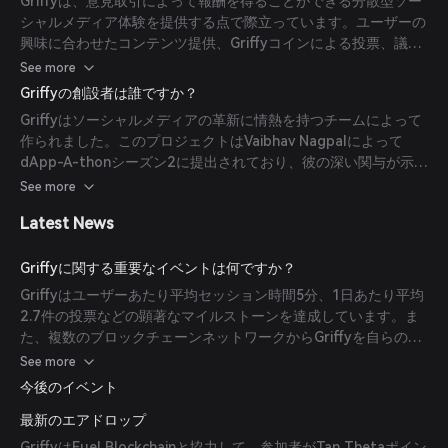
Griffyは、意見取引によって報酬を得ることができる分散型ソー
シャルメディア体験を提供する点で際立っています。ユーザーの
興味に合わせたコンテンツ提供、Griffyコインによる投票、議論
への参加、そして貢献に対する報酬といった主な特徴がありま
See more
す。これによりユーザーは積極的に参加し、意見を反映させ報酬
Griffyの創設者は誰ですか？
を得ることができます。
Griffyはソーシャルメディアの革新に情熱を持つチームによって
作られました。このプロジェクトはVaibhav Nagpalによって
dApp-A-thonシーズン2に提出されており、彼の深い関与が示
されています。
See more
Latest News
Griffyに関する重要なイベントは何ですか？
Griffyはユーザーあたり平均セッション時間5分、1日あたり平均
2.7件の投票などの顕著なマイルストーンを達成しています。ま
た、複数のブロックチェーンネットワークからGriffyを自らのエ
コシステムに統合する関心も寄せられています。
See more
今後のイベント
最新のエアドロップ
GriffyはFuel Blockchainと協力して、参加者がTan Thetaポイン