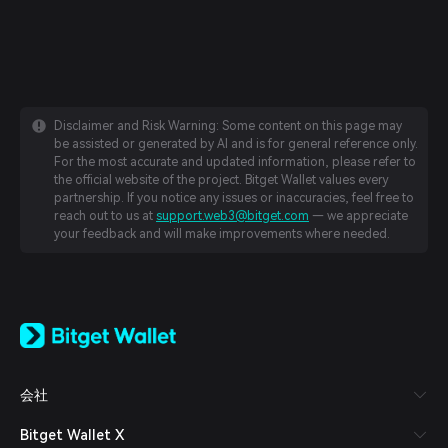
Disclaimer and Risk Warning: Some content on this page may
be assisted or generated by AI and is for general reference only.
For the most accurate and updated information, please refer to
the official website of the project. Bitget Wallet values every
partnership. If you notice any issues or inaccuracies, feel free to
reach out to us at
support.web3@bitget.com
— we appreciate
your feedback and will make improvements where needed.
English
日本語
Tiếng Việt
Русский
会社
Español (Latinoamérica)
Türkçe
Bitget Wallet X
Italiano