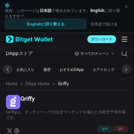
English
日本語
現在、このページは
日本語
で表示されています。
English
に切り替
Tiếng Việt
えますか？
Русский
日本語で続ける
Englishに切り替える
Español (Latinoamérica)
Türkçe
ダウンロード
Italiano
Français
Deutsch
DAppストア
すべてのチェーン
简体中文
繁體中文
お気に入り
履歴
おすすめDApp
エアドロップ
DeFi
Português (Portugal)
Bahasa Indonesia
›
›
Griffy
Home
DApp Home
ภาษาไทย
العربية
हिन्दी
Griffy
বাংলা
Español
Griffyは、オンチェーンでの注文マッチングを備えた分散型予測市場
Português (Brasil)
です。
Español (Argentina)
0
0