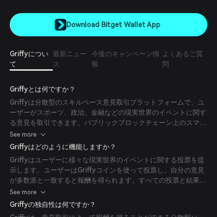
Download Bitget Wallet App
Griffyについ
最新ニュー
今後のキャンペーン情
よくあるご質
て
ス
報
問
Griffyとは何ですか？
Griffyは分散型のスキルベース意見取引プラットフォームで、ユ
ーザーがスポーツ、政治、金融などの現実世界のイベントに関す
る意見を取引できます。パブリックブロックチェーン上のスマー
トコントラクトを利用して信頼不要かつ分散化されたオーダーマ
See more
ッチングを実現し、透明性と安全性を持って意見取引に参加でき
Griffyはどのように機能しますか？
ます。
Griffyはユーザーに様々な現実世界のイベントに関する投票を提
示します。ユーザーはGriffyコインを使って投票し、自分の意見
が多数派と一致すると報酬を得られます。すべての投票と結果は
ブロックチェーン技術を活用して分散型ストレージに保存され、
See more
透明性と不変性を確保しています。
Griffyの独自性は何ですか？