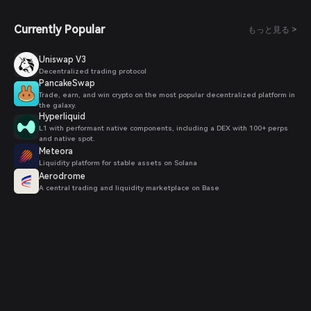
Currently Popular
もっと見る >
Uniswap V3
Decentralized trading protocol
PancakeSwap
Trade, earn, and win crypto on the most popular decentralized platform in
the galaxy.
Hyperliquid
L1 with performant native components, including a DEX with 100+ perps
and native spot.
Meteora
Liquidity platform for stable assets on Solana
Aerodrome
A central trading and liquidity marketplace on Base