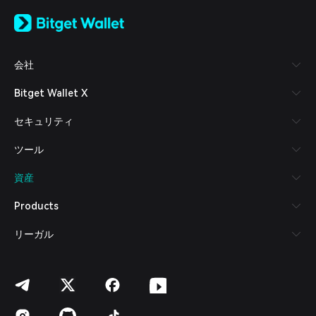
English
日本語
Tiếng Việt
Русский
会社
Español (Latinoamérica)
Türkçe
Bitget Wallet X
Italiano
Français
セキュリティ
Deutsch
简体中文
ツール
繁體中文
Português (Portugal)
資産
Bahasa Indonesia
ภาษาไทย
Products
العربية
हिन्दी
リーガル
বাংলা
Español
Português (Brasil)
Español (Argentina)