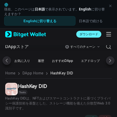
English
日本語
現在、このページは
日本語
で表示されています。
English
に切り替
Tiếng Việt
えますか？
Русский
日本語で続ける
Englishに切り替える
Español (Latinoamérica)
Türkçe
ダウンロード
Italiano
Français
Deutsch
DAppストア
すべてのチェーン
简体中文
繁體中文
お気に入り
履歴
おすすめDApp
エアドロップ
DeFi
Português (Portugal)
Bahasa Indonesia
›
›
HashKey DID
Home
DApp Home
ภาษาไทย
العربية
हिन्दी
HashKey DID
বাংলা
Tools
Español
HashKey DIDは、NFTおよびスマートコントラクトに基づくプライバ
Português (Brasil)
シー保護技術を基盤とした、ストレージ機能を備えた分散型Web 3.0
Español (Argentina)
識別子です。