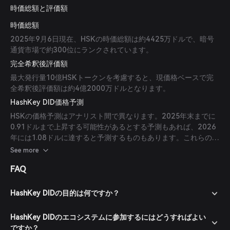
時価総額と評価額
時価総額
2025年9月6日現在、HSKの時価総額は約4425万ドルで、暗号
通貨市場で約300位にランクされています。
完全希釈後評価額
最大発行量10億HSKトークンを考慮すると、現価格ベースで完
全希釈後評価額は約4億2000万ドルとなります。
HashKey DID価格予測
HSKの価格予測はアナリスト間で異なります。2025年末までに
0.91ドルまで上昇する可能性があるとする予測もあれば、2026
年には1.08ドルに達すると予測するものもあります。これらの予
測はエコシステムの拡大、規制の進展、市場のセンチメントなど
See more
を基にしています。ただし、暗号通貨市場は非常に変動が激し
FAQ
く、実際の価格は予測と異なる場合があることに注意が必要で
す。
HashKey DIDの目的は何ですか？
HashKey DIDのエコシステムに参加するにはどうすればよい
ですか？