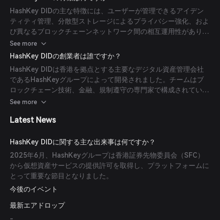
HashKey DIDの主な特徴には、ユーザーが管理できるアイデン
ティティ管理、分散型ストレージによるプライバシー強化、およ
び異なるブロックチェーンネットワーク間の相互運用性がありま
す。
See more
HashKey DIDの創業者は誰ですか？
HashKey DIDは香港を拠点とする主要なデジタル資産管理会社
であるHashKeyグループによって開発されました。チームはブ
ロックチェーン技術、金融、規制遵守の専門家で構成されていま
す。
See more
Latest News
HashKey DIDに関する主な出来事は何ですか？
2025年6月、HashKeyグループは香港証券先物委員会（SFC）
から仮想資産サービスの提供許可を取得し、プラットフォームに
とって重要な節目となりました。
今後のイベント
最新エアドロップ
-