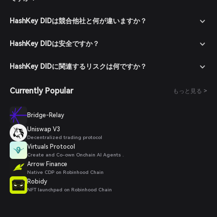
HashKey DIDは競合他社と何が違いますか？
HashKey DIDは安全ですか？
HashKey DIDに関連するリスクは何ですか？
Currently Popular
もっと見る >
Bridge-Relay
Uniswap V3
Decentralized trading protocol
Virtuals Protocol
Create and Co-own Onchain AI Agents .
Arrow Finance
Native CDP on Robinhood Chain
Robidy
NFT launchpad on Robinhood Chain