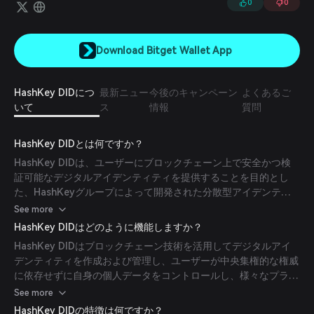
0
0
Download Bitget Wallet App
HashKey DIDにつ
最新ニュー
今後のキャンペーン
よくあるご
いて
ス
情報
質問
HashKey DIDとは何ですか？
HashKey DIDは、ユーザーにブロックチェーン上で安全かつ検
証可能なデジタルアイデンティティを提供することを目的とし
た、HashKeyグループによって開発された分散型アイデンティ
ティプラットフォームです。
See more
HashKey DIDはどのように機能しますか？
HashKey DIDはブロックチェーン技術を活用してデジタルアイ
デンティティを作成および管理し、ユーザーが中央集権的な権威
に依存せずに自身の個人データをコントロールし、様々なプラッ
トフォームで自己認証を可能にします。
See more
HashKey DIDの特徴は何ですか？