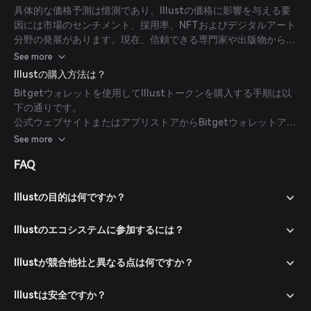
具体的な価格予測は憶測であり、Illustの価格に影響を与える要
因には市場のセンチメント、採用率、NFTおよびデジタルアート
分野の発展があります。現在、信頼できる専門家や出版物からの
予測は提供されていません。
See more
Illustの購入方法は？
Bitgetウォレットを使用してIllustトークンを購入する手順は以
下の通りです。
公式ウェブサイトまたはアプリストアからBitgetウォレットアプ
リをダウンロードします。
See more
画面の指示に従ってアカウントを作成し、強力なパスワードで保
FAQ
護します。
仮想通貨を入金するか、対応する支払い方法で法定通貨を使用し
て暗号資産を購入し、ウォレットに資金を入れます。
Illustの目的は何ですか？
マーケットセクションに移動し、Illustを検索して希望の取引ペ
ア（例：ILLUST/USDT）を選択します。
Illustのエコシステムに参加するには？
購入したい数量を入力し、注文を確認します。取引完了後、
Illustトークンがウォレットに追加されます。
Illustが競合他社と異なる点は何ですか？
Illustは安全ですか？