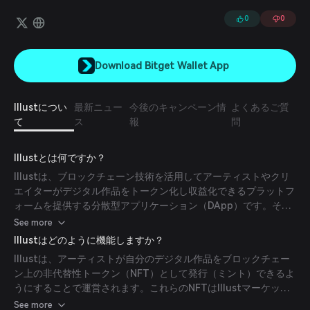
とができます。訪問者はPoP（Proof of Presence）トークンとして
自身のデータを所有し、これをIllustのクリエイターやブランドパート
0
0
ナーが提供する商品やサービスと交換することができます。
Download Bitget Wallet App
Illustについ
最新ニュー
今後のキャンペーン情
よくあるご質
て
ス
報
問
Illustとは何ですか？
Illustは、ブロックチェーン技術を活用してアーティストやクリ
エイターがデジタル作品をトークン化し収益化できるプラットフ
ォームを提供する分散型アプリケーション（DApp）です。その
使命は、アーティストに安全で透明性のある市場を提供し、彼ら
See more
を力づけることです。
Illustはどのように機能しますか？
Illustは、アーティストが自分のデジタル作品をブロックチェー
ン上の非代替性トークン（NFT）として発行（ミント）できるよ
うにすることで運営されます。これらのNFTはIllustマーケット
プレイスで購入、販売、取引が可能であり、ブロックチェーンの
See more