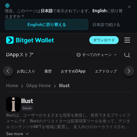
English
日本語
現在、このページは
日本語
で表示されています。
English
に切り替
Tiếng Việt
えますか？
Русский
日本語で続ける
Englishに切り替える
Español (Latinoamérica)
Türkçe
ダウンロード
Italiano
Français
Deutsch
DAppストア
すべてのチェーン
简体中文
繁體中文
お気に入り
履歴
おすすめDApp
エアドロップ
DeFi
Português (Portugal)
Bahasa Indonesia
›
›
Illust
Home
DApp Home
ภาษาไทย
العربية
हिन्दी
Illust
বাংলা
Social
Español
Illustは、ユーザーがさまざまな現実を創造し、発見できるプラットフ
Português (Brasil)
ォームです。Illustのクリエイターは拡張現実ツールを使って、デジタ
Español (Argentina)
ルコンテンツやNFTを地域に配置し、友人向けのローカライズされた
メッセージを作成し、インタラクティブなゲームを公開して楽しむこ
See more