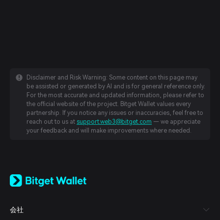
Disclaimer and Risk Warning: Some content on this page may
be assisted or generated by AI and is for general reference only.
For the most accurate and updated information, please refer to
the official website of the project. Bitget Wallet values every
partnership. If you notice any issues or inaccuracies, feel free to
reach out to us at
support.web3@bitget.com
— we appreciate
your feedback and will make improvements where needed.
English
日本語
Tiếng Việt
Русский
会社
Español (Latinoamérica)