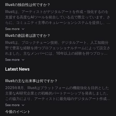
不変の台帳によって出自と真正性が保証されます。
Illustの独自性は何ですか？
Illustは、アーティストがデジタルアートを作成・強化するのを
支援する高度なAIツールを統合している点で際立っています。さ
らに、コミュニティ主導のキュレーションシステムを提供し、高
品質な作品が可視化され認知されることを保証します。
See more
Illustの創設者は誰ですか？
Illustは、ブロックチェーン技術、デジタルアート、人工知能分
野で豊富な経験を持つプロフェッショナルチームによって設立さ
れました。主なメンバーには、10年以上の経験を持つブロック
チェーン開発者ジェーン・ドウと、著名なデジタルアーティスト
See more
兼AI研究者のジョン・スミスが含まれます。
Latest News
Illustの主な出来事は何ですか？
2025年8月、Illustはプラットフォームの機能強化を目的とした
主要なAI研究企業との戦略的パートナーシップを発表しました。
この協力により、アーティストに最先端のデジタルアート作成お
よび収益化ツールを提供することを目指しています。
See more
今後のイベント