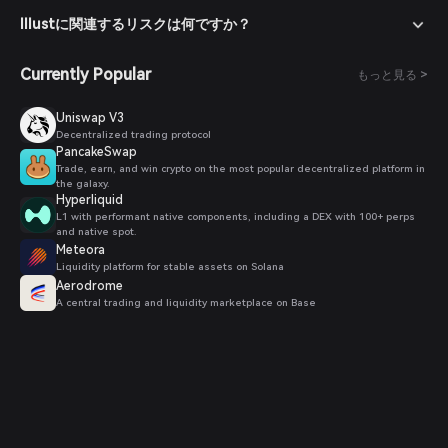
Illustに関連するリスクは何ですか？
Currently Popular
もっと見る >
Uniswap V3
Decentralized trading protocol
PancakeSwap
Trade, earn, and win crypto on the most popular decentralized platform in
the galaxy.
Hyperliquid
L1 with performant native components, including a DEX with 100+ perps
and native spot.
Meteora
Liquidity platform for stable assets on Solana
Aerodrome
A central trading and liquidity marketplace on Base