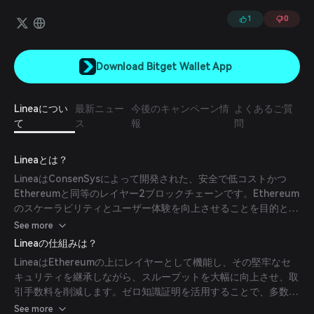
証を得られつつ、取引コストを削減することが可能になります。
1
0
Download Bitget Wallet App
Lineaについ
最新ニュー
今後のキャンペーン情
よくあるご質
て
ス
報
問
Lineaとは？
LineaはConsenSysによって開発された、安全で低コストかつ
Ethereumと同等のレイヤー2ブロックチェーンです。Ethereum
のスケーラビリティとユーザー体験を向上させることを目的とし
ており、セキュリティと分散化を損なうことなく分散型アプリケ
See more
ーション（dApps）をサポートする高性能ネットワークを提供し
Lineaの仕組みは？
ます。Lineaはこれらの目標を達成するためにゼロ知識（zk）証
LineaはEthereumの上にレイヤーとして機能し、その堅牢なセ
明を利用しています。
キュリティを継承しながら、スループットを大幅に向上させ、取
引手数料を削減します。ゼロ知識証明を活用することで、多数の
取引をオフチェーンで処理し、それらを一つの取引にまとめて
See more