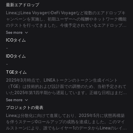
最新エアドロップ
す。
LineaはLinea VoyageやDeFi Voyageなど複数のエアドロップキ
ャンペーンを実施し、初期ユーザーへの報酬やネットワーク機能
のテストを行ってきました。今後予定されているエアドロップの
具体的な日程や参加資格についてはまだ発表されていません。
See more
ICOタイム
-
IDOタイム
-
TGEタイム
2025年3月時点で、LINEAトークンのトークン生成イベント
（TGE）は技術的および設計面での調整のため、当初予定されて
いた2025年第1四半期から遅延しています。正確な日程はまだ確
定していません。
See more
プロジェクトの発表
Lineaは分散化に向けて進展しており、2025年5月に状態再構築
を伴うステージ0ロールアップの成熟を達成しました。このマイ
ルストーンにより、誰でもレイヤー1のデータからLineaのレイヤ