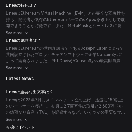
Ethereumメインネットに投稿します。この方法により、ユーザ
Lineaの特色は？
ーの資金は常に利用可能で、即時かつ無料で引き出せることが保
LineaはEthereum Virtual Machine（EVM）との完全な互換性を
証されます。
持ち、開発者が既存のEthereumベースのdAppsを修正なしで展
開できることが特徴です。また、MetaMaskとシームレスに統合
されており、ユーザーが簡単にオンランピング、ブリッジング、
See more
スワップを行えます。さらに、Lineaは高度なゼロ知識証明技術
Lineaの創設者は？
を活用することで、セキュリティと効率性を強化しています。
LineaはEthereumの共同創設者でもあるJoseph Lubinによって
共同設立されたブロックチェアソフトウェア企業ConsenSysに
よって開発されました。Phil DavisがConsenSysの最高財務責任
者（CFO）を務め、同社の財務および会計機能を監督していま
See more
す。
Latest News
Lineaの重要な出来事は？
Lineaは2023年7月にメインネットを立ち上げ、迅速に150以上
のパートナーを獲得し、初月に2.7百万件の取引と2,600万ドル
の総預かり資産（TVL）を記録するなど、いくつかの重要なマイ
ルストーンを達成しました。また、Linea VoyageやDeFi
See more
Voyageなど、ユーザーのエンゲージメントおよびネットワーク
今後のイベント
能力のテストを目的とした様々なキャンペーンも実施していま