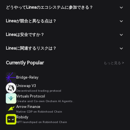
どうやってLineaのエコシステムに参加できる？
Lineaが競合と異なる点は？
Lineaは安全ですか？
Lineaに関連するリスクは？
Currently Popular
もっと見る >
Bridge-Relay
Uniswap V3
Decentralized trading protocol
Virtuals Protocol
Create and Co-own Onchain AI Agents .
Arrow Finance
Native CDP on Robinhood Chain
Robidy
NFT launchpad on Robinhood Chain