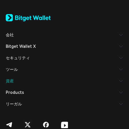
English
日本語
Tiếng Việt
Русский
会社
Español (Latinoamérica)
Türkçe
Bitget Wallet X
Italiano
Français
セキュリティ
Deutsch
简体中文
ツール
繁體中文
Português (Portugal)
資産
Bahasa Indonesia
ภาษาไทย
Products
العربية
हिन्दी
リーガル
বাংলা
Español
Português (Brasil)
Español (Argentina)