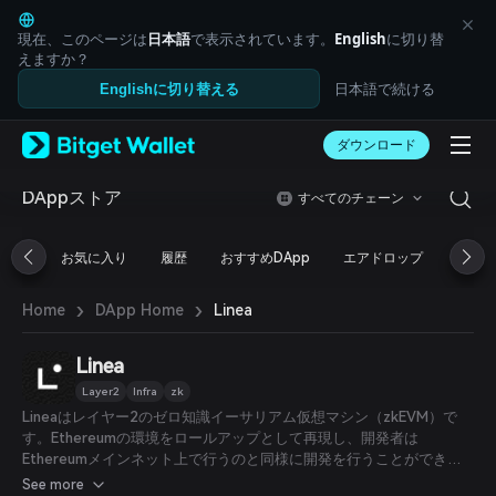
English
日本語
現在、このページは
日本語
で表示されています。
English
に切り替
Tiếng Việt
えますか？
Русский
日本語で続ける
Englishに切り替える
Español (Latinoamérica)
Türkçe
ダウンロード
Italiano
Français
Deutsch
DAppストア
すべてのチェーン
简体中文
繁體中文
お気に入り
履歴
おすすめDApp
エアドロップ
DeFi
Português (Portugal)
Bahasa Indonesia
›
›
Linea
Home
DApp Home
ภาษาไทย
العربية
हिन्दी
Linea
বাংলা
Layer2
Infra
zk
Español
Lineaはレイヤー2のゼロ知識イーサリアム仮想マシン（zkEVM）で
Português (Brasil)
す。Ethereumの環境をロールアップとして再現し、開発者は
Español (Argentina)
Ethereumメインネット上で行うのと同様に開発を行うことができま
す。これにより、ユーザーはEthereumと同じ体験とセキュリティ保
See more