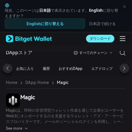
English
日本語
現在、このページは
日本語
で表示されています。
English
に切り替
Tiếng Việt
えますか？
Русский
日本語で続ける
Englishに切り替える
Español (Latinoamérica)
Türkçe
ダウンロード
Italiano
Français
Deutsch
DAppストア
すべてのチェーン
简体中文
繁體中文
お気に入り
履歴
おすすめDApp
エアドロップ
DeFi
Português (Portugal)
Bahasa Indonesia
›
›
Magic
Home
DApp Home
ภาษาไทย
العربية
हिन्दी
Magic
বাংলা
Español
Magicは、即時の非管理型ウォレット作成を通じて企業がユーザーを
Português (Brasil)
Web3にオンボードするのを支援するウォレット・アズ・ア・サービ
Español (Argentina)
スプロバイダーです。メールやソーシャルログインを利用し、シード
フレーズやブラウザ拡張機能の必要性を排除することで、日常のユー
See more