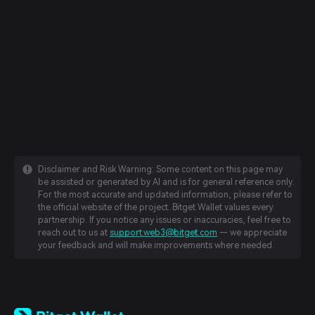
Disclaimer and Risk Warning: Some content on this page may
be assisted or generated by AI and is for general reference only.
For the most accurate and updated information, please refer to
the official website of the project. Bitget Wallet values every
partnership. If you notice any issues or inaccuracies, feel free to
reach out to us at
support.web3@bitget.com
— we appreciate
your feedback and will make improvements where needed.
English