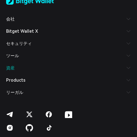
日本語
Tiếng Việt
Русский
会社
Español (Latinoamérica)
Türkçe
Bitget Wallet X
Italiano
Français
セキュリティ
Deutsch
简体中文
ツール
繁體中文
Português (Portugal)
資産
Bahasa Indonesia
ภาษาไทย
Products
العربية
हिन्दी
リーガル
বাংলা
Español
Português (Brasil)
Español (Argentina)