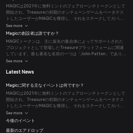
MAGICは2021年に無料ミントのフェアローンチトークンとして
開始され、Treasureの初期のオンチェーンゲームをベータテス
トしたユーザーがMAGICを獲得し、それをステークしてガバナ
ンスに参加しエコシステムの成長に貢献できるようになりまし
See more
た。(
docs.treasure.lol
)
Magicの創設者は誰ですか？
MAGICトークンは、主に仮名の集合体によってサポートされた
プロジェクトとして登場したTreasureプラットフォームに関連
しています。最も著名な名前の一つは「John Patten」であり、
コミュニティ主導のDeFiエコシステムの境界を押し広げた共同創
See more
設者として称賛されています。(
bestdapps.com
)
Latest News
Magicに関する主なイベントは何ですか？
MAGICは2021年に無料ミントのフェアローンチトークンとして
開始され、Treasureの初期のオンチェーンゲームをベータテス
トしたユーザーがMAGICを獲得し、それをステークしてガバナ
ンスに参加しエコシステムの成長に貢献できるようになりまし
See more
た。(
docs.treasure.lol
)
今後のイベント
最新のエアドロップ