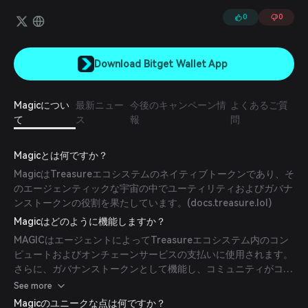
ザーが慣れ親しんでいる標準的なWeb2体験と区別がつかない使い勝
手を実現しています。Magicは認証、法定通貨オンランプ、NFTミン
0
0
ティング、NFTチェックアウトを含むエンドツーエンドのWeb3オン
ボーディング機能を提供します。
Download Bitget Wallet App
Magicについ
最新ニュー
今後のキャンペーン情
よくあるご質
て
ス
報
問
Magicとは何ですか？
MagicはTreasureエコシステムのネイティブトークンであり、そ
のエージェンティックな宇宙の中でユーティリティおよびガバナ
ンストークンの役割を果たしています。(
docs.treasure.lol
)
Magicはどのように機能しますか？
MAGICはエージェントによってTreasureエコシステム内のコン
ピュートおよびオンチェーンサービスの支払いに使用されます。
さらに、ガバナンストークンとして機能し、コミュニティがコア
の発行ポリシーやプロトコルのアップグレードに投票することを
See more
可能にします。(
docs.treasure.lol
)
Magicのユニークな点は何ですか？