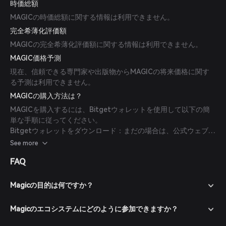
時価総額
MAGICの時価総額に関する情報は利用できません。
完全希薄化評価額
MAGICの完全希薄化評価額に関する情報は利用できません。
MAGIC価格予測
現在、信頼できる専門家や出版物からMAGICの将来価格に関す
る予測は利用できません。
MAGICの購入方法は？
MAGICを購入するには、Bitgetウォレットを使用して以下の簡
単な手順に従ってください。
Bitgetウォレットをダウンロード：まだの場合は、公式ウェブサ
イトまたはアプリストアからBitgetウォレットアプリをダウンロ
See more
ードしてください。
FAQ
アカウントを作成：アプリを開き、画面の指示に従って新しいア
カウントを作成します。強力なパスワードでアカウントを保護す
ることを忘れないでください。
Magicの目的は何ですか？
ウォレットに資金を入金：暗号通貨を転送するか、対応する支払
い方法を利用して法定通貨で暗号通貨を購入し、Bitgetウォレッ
Magicのエコシステムにどのように参加できますか？
トに資金を入金します。