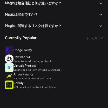
マーケットに移動：Bitgetウォレットのマーケットセクションに
Magicは競合他社と何が違いますか？
移動し、MAGICを検索して取引ペアを表示します。
注文を出す：希望する取引ペア（例：MAGIC/USDT）を選択
Magicは安全ですか？
し、購入したい量を入力して注文を確認します。取引が完了する
と、MAGICがウォレットに追加されます。
Magicに関連するリスクは何ですか？
Currently Popular
もっと見る >
Bridge-Relay
Uniswap V3
Decentralized trading protocol
Virtuals Protocol
Create and Co-own Onchain AI Agents .
Arrow Finance
Native CDP on Robinhood Chain
Robidy
NFT launchpad on Robinhood Chain