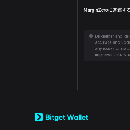
MarginZeroに関
Disclaimer and Ri
accurate and updat
any issues or inac
improvements whe
English
日本語
Tiếng Việt
Русский
Español (Latinoamérica)
Türkçe
Italiano