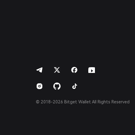
Français
Deutsch
简体中文
繁體中文
Português (Portugal)
Bahasa Indonesia
ภาษาไทย
العربية
हिन्दी
বাংলা
Español
Português (Brasil)
Español (Argentina)
© 2018-2026 Bitget Wallet All Rights Reserved