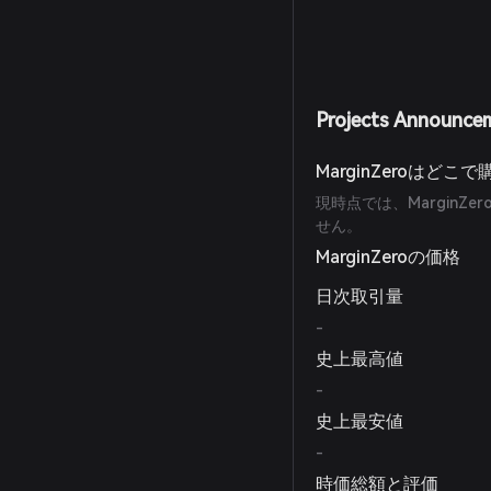
Projects Announce
MarginZeroはど
現時点では、Margin
せん。
MarginZeroの価格
日次取引量
-
史上最高値
-
史上最安値
-
時価総額と評価