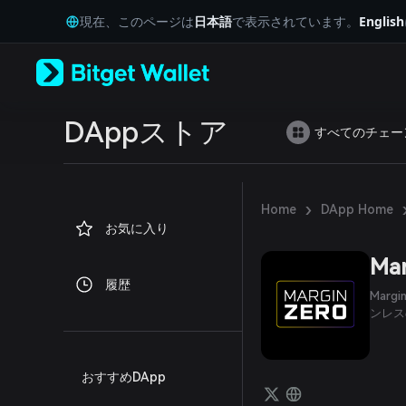
English
現在、このページは
日本語
で表示されています。
English
日本語
Tiếng Việt
Русский
Español (Latinoamérica)
Türkçe
Italiano
DAppストア
すべてのチェー
Français
Deutsch
简体中文
繁體中文
›
Home
DApp Home
Português (Portugal)
お気に入り
Bahasa Indonesia
ภาษาไทย
Mar
العربية
履歴
हिन्दी
Mar
বাংলা
ンレス
Español
Português (Brasil)
Español (Argentina)
おすすめDApp