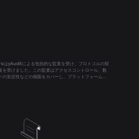
nZeroはyAuditによる包括的な監査を受け、プロトコルの契
案を受けました。この監査はアクセスコントロール、数
ドの安定性などの側面をカバーし、プラットフォームの
ました。