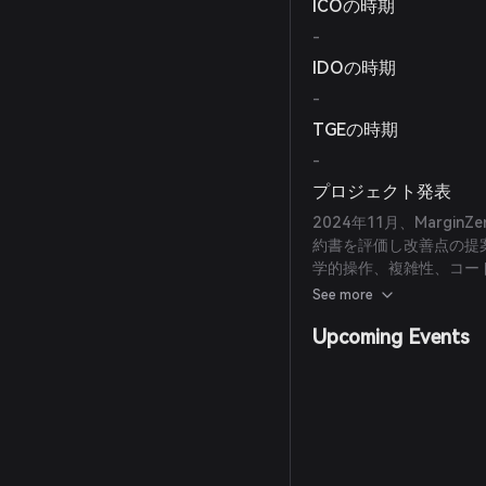
ICOの時期
-
IDOの時期
-
TGEの時期
-
プロジェクト発表
2024年11月、Margi
約書を評価し改善点の提
学的操作、複雑性、コー
安全性と信頼性に寄与し
See more
Upcoming Events