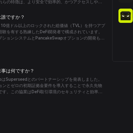
れらの特徴は、より安全で効率的、かつアクセスしやす
ます。
者は誰ですか？
ムは、10億ドル以上のロックされた総価値（TVL）を持つアプ
験を有する熟練したDeFi開発者で構成されています。
のオプションシステムとPancakeSwapオプションの開発も手
での卓越した専門知識を誇っています。
な出来事は何ですか？
ZeroはSuperseedとのパートナーシップを発表しました。
ョンとゼロの初期証拠金要件を導入することで永久先物
す。この協業はDeFi取引環境のセキュリティと効率を
れています。