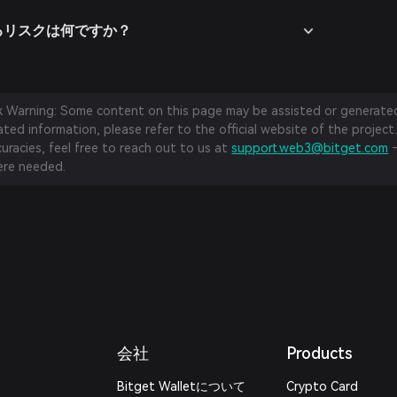
連するリスクは何ですか？
sk Warning: Some content on this page may be assisted or generated 
ed information, please refer to the official website of the project.
curacies, feel free to reach out to us at
support.web3@bitget.com
—
re needed.
会社
Products
Bitget Walletについて
Crypto Card