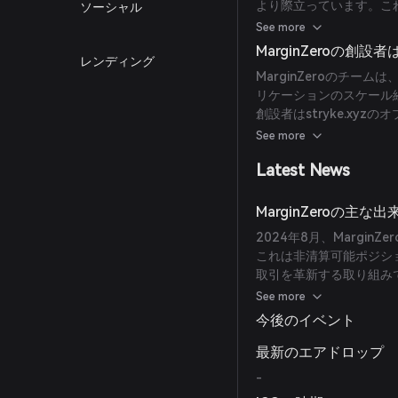
より際立っています。こ
ソーシャル
い取引環境を形成してい
See more
MarginZeroの創設
レンディング
MarginZeroのチー
リケーションのスケール経
創設者はstryke.xyz
掛けており、DeFi分野
See more
Latest News
MarginZeroの主
2024年8月、Margin
これは非清算可能ポジシ
取引を革新する取り組みで
向上させることが期待さ
See more
今後のイベント
最新のエアドロップ
-