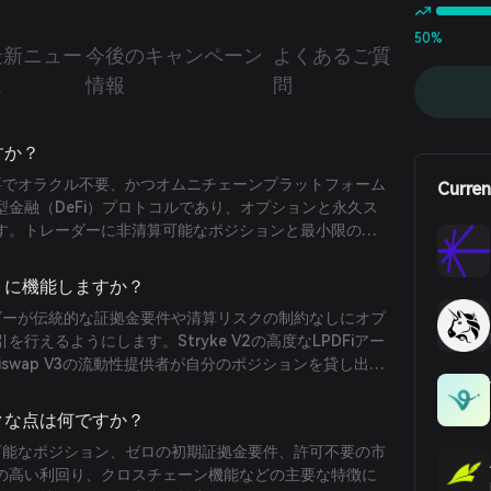
50%
最新ニュー
今後のキャンペーン
よくあるご質
ス
情報
問
ですか？
許可不要でオラクル不要、かつオムニチェーンプラットフォーム
Curren
金融（DeFi）プロトコルであり、オプションと永久ス
す。トレーダーに非清算可能なポジションと最小限の初
とで、DeFiの状況を変革し、取引のアクセス性と安全
指しています。
のように機能しますか？
トレーダーが伝統的な証拠金要件や清算リスクの制約なしにオプ
行えるようにします。Stryke V2の高度なLPDFiアー
iswap V3の流動性提供者が自分のポジションを貸し出す
eFiプリミティブの創出と高い利回りを実現していま
ロスチェーン機能により複数のブロックチェーンネット
ニークな点は何ですか？
、DeFiエコシステムの流動性断片化問題に対応してい
非清算可能なポジション、ゼロの初期証拠金要件、許可不要の市
の高い利回り、クロスチェーン機能などの主要な特徴に