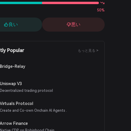
50%
良い
悪い
tly Popular
もっと見る >
Bridge-Relay
Uniswap V3
Decentralized trading protocol
Virtuals Protocol
Create and Co-own Onchain AI Agents .
Arrow Finance
Native CDP on Robinhood Chain