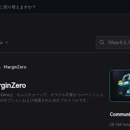
に切り替えますか？
ン
›
MarginZero
ginZero
ginZeroは、オムニチェーンで、オラクル不要かつパーミッショ
のオプションおよび保護された永久プロトコルです。
Communi
28.16K Vot