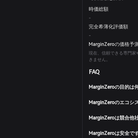
時価総額
-
完全希薄化評価額
-
MarginZeroの価格予
現在、信頼できる専門家や
きません。
FAQ
MarginZeroの目的
MarginZeroの
MarginZeroは競
MarginZeroは安全