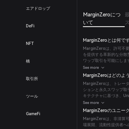
エアドロップ
MarginZeroにつ
いて
DeFi
MarginZeroとは何
NFT
MarginZeroは、
を提供する革新的な分散型
ワップ取引を可能にしま
橋
期証拠金要件を提供するこ
See more
性を向上させることを目
MarginZeroはど
取引所
MarginZeroは、
ションと永久スワップ取引を
キテクチャに基づき、Un
ツール
ことを可能にし、新しいD
See more
す。このプロトコルのク
MarginZeroのユ
GameFi
ワークの流動性が統合され
MarginZeroは、
ます。
場展開、流動性提供者へ