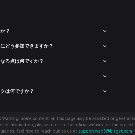
すか？
テムにどう参加できますか？
と異なる点は何ですか？
？
リスクは何ですか？
sk Warning: Some content on this page may be assisted or generated 
ed information, please refer to the official website of the project.
curacies, feel free to reach out to us at
support.web3@bitget.com
—