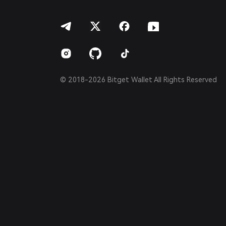
हिन्दी
বাংলা
Español
Português (Brasil)
Español (Argentina)
© 2018-2026 Bitget Wallet All Rights Reserved