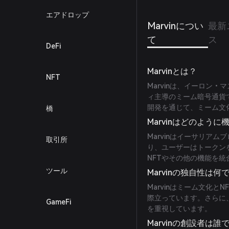
す。
エアドロップ
Marvinについ
最新
て
ス
DeFi
Marvinとは？
NFT
Marvinは、イーロン・
ィ主導のミーム暗号通貨
開発を通じて、ミーム文
橋
Marvinはどのよう
Marvinはイーサリア
取引所
り、ユーザーはトークン
NFTやその他の機能を
ツール
Marvinの独自性は何
Marvinはミーム文化
際立っています。さらに
GameFi
を重視しています。
Marvinの創設者は誰