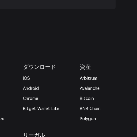
ダウンロード
資産
iOS
Arbitrum
Android
Avalanche
Chrome
Bitcoin
Bitget Wallet Lite
BNB Chain
ex
Polygon
リーガル