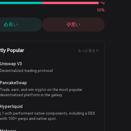
50%
良い
悪い
tly Popular
もっと見る >
Uniswap V3
Decentralized trading protocol
PancakeSwap
Trade, earn, and win crypto on the most popular
decentralized platform in the galaxy.
Hyperliquid
L1 with performant native components, including a DEX
with 100+ perps and native spot.
Meteora