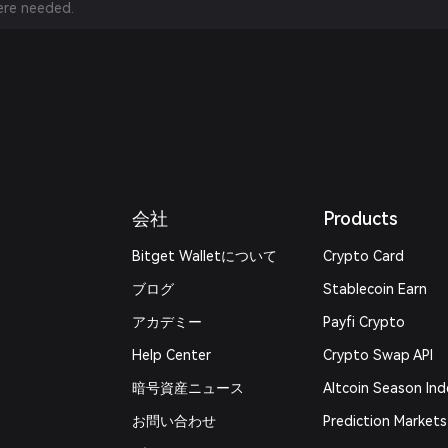
re needed.
会社
Products
Bitget Walletについて
Crypto Card
ブログ
Stablecoin Earn
アカデミー
Payfi Crypto
Help Center
Crypto Swap API
暗号資産ニュース
Altcoin Season Ind
お問い合わせ
Prediction Markets