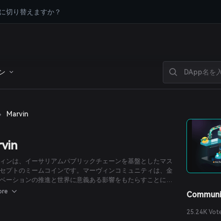
に切り替えますか？
ン
›
Marvin
vin
ィンは、イーサリアムパブリックチェーンを基盤としたマス
セプトのミームコインです。マーヴィンコミュニティは、金
ベーションの推進と世界に意義ある影響をもたらすことに注
います。マーヴィンの慈善活動は、迷い犬の救助に焦点を当
ore
Communi
らに食料、医療ケア、安全な住まいを提供することを目的と
ます。デジタル通貨と動物福祉を組み合わせることで、人々
25.24K Vot
トの両方が共に繁栄するコミュニティの構築を目指していま