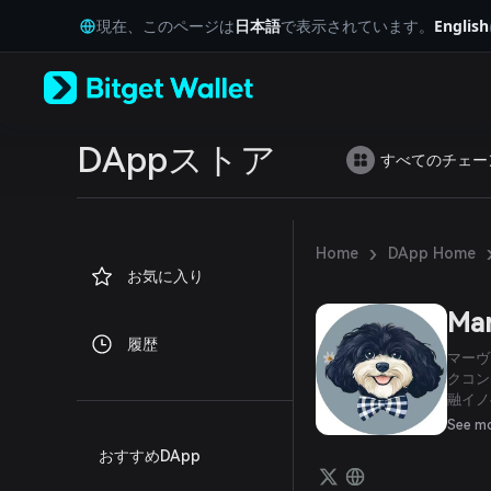
English
現在、このページは
日本語
で表示されています。
English
日本語
Tiếng Việt
Русский
Español (Latinoamérica)
Türkçe
Italiano
DAppストア
すべてのチェー
Français
Deutsch
简体中文
繁體中文
›
Home
DApp Home
Português (Portugal)
お気に入り
Bahasa Indonesia
ภาษาไทย
Mar
العربية
履歴
हिन्दी
マーヴ
বাংলা
クコン
融イノ
Español
力して
Português (Brasil)
See m
て、彼
Español (Argentina)
おすすめDApp
してい
とペッ