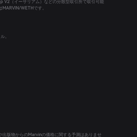
iswap V2（イーサリアム）などの分散型取引所で取引可能
ARVIN/WETHです。
ドル。
出版物からのMarvinの価格に関する予測はありませ