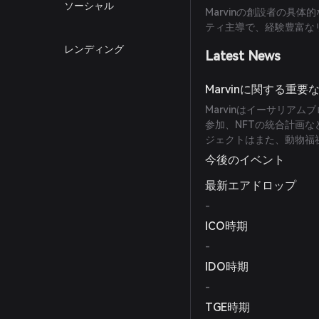
ソーシャル
Marvinの創設者の具
ティ主導で、経験豊富な
レンディング
Latest News
Marvinに関する重
Marvinはイーサリア
参加、NFTの統合計画
ジェクトはまた、動物福
今後のイベント
最新エアドロップ
-
ICO時期
-
IDO時期
-
TGE時期