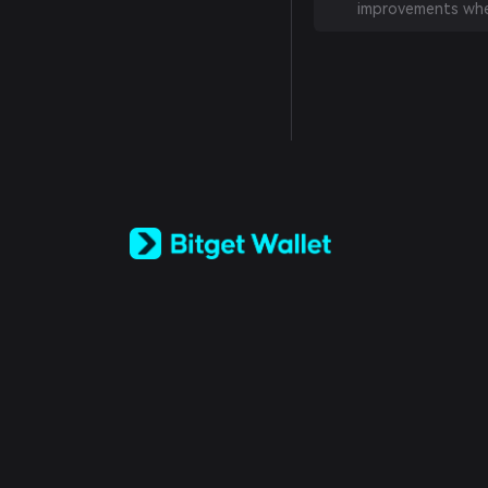
improvements whe
English
日本語
Tiếng Việt
Русский
Español (Latinoamérica)
Türkçe
Italiano
Français
Deutsch
简体中文
繁體中文
Português (Portugal)
Bahasa Indonesia
ภาษาไทย
العربية