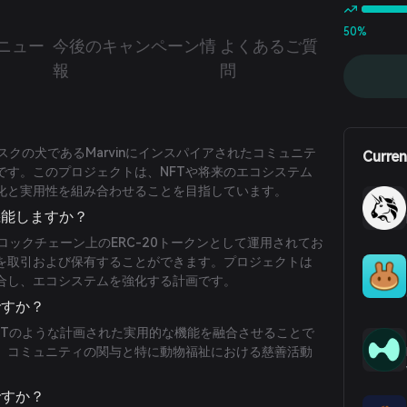
50%
ニュー
今後のキャンペーン情
よくあるご質
報
問
マスクの犬であるMarvinにインスパイアされたコミュニテ
Curren
です。このプロジェクトは、NFTや将来のエコシステム
化と実用性を組み合わせることを目指しています。
に機能しますか？
ムブロックチェーン上のERC-20トークンとして運用されてお
を取引および保有することができます。プロジェクトは
統合し、エコシステムを強化する計画です。
ですか？
とNFTのような計画された実用的な機能を融合させることで
、コミュニティの関与と特に動物福祉における慈善活動
ですか？