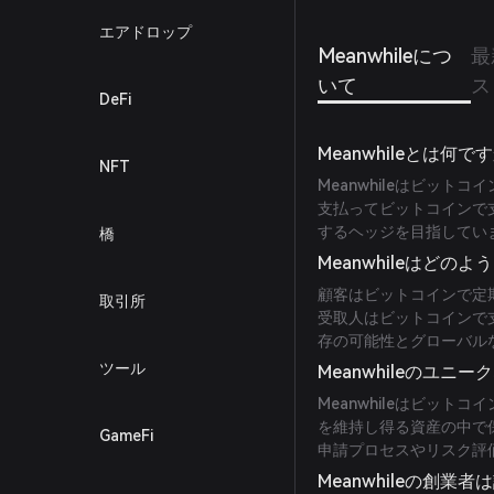
エアドロップ
Meanwhileにつ
最
いて
ス
DeFi
Meanwhileとは何で
NFT
Meanwhileはビッ
支払ってビットコインで
するヘッジを目指してい
橋
Meanwhileはどの
顧客はビットコインで定
取引所
受取人はビットコインで
存の可能性とグローバル
ツール
Meanwhileのユニ
Meanwhileはビッ
を維持し得る資産の中で
GameFi
申請プロセスやリスク評
Meanwhileの創業