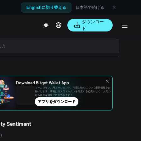
日本語で続ける
Englishに切り替える
ダウンロー
ド
Download Bitget Wallet App
ミームコイン、AIエージェント、市場の動向について最新情報をお
届けします。事前にガス代トークンを用意する必要がなく、人気の
ある資産を簡単に取引できます！
アプリをダウンロード
ty Sentiment
es