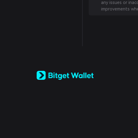
any issues or inac
improvements whe
English
日本語
Tiếng Việt
Русский
Español (Latinoamérica)
Türkçe
Italiano
Français
Deutsch
简体中文
繁體中文
Português (Portugal)
Bahasa Indonesia
ภาษาไทย