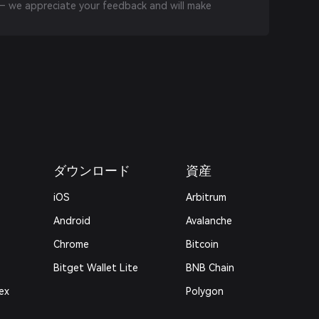
 we appreciate your feedback and will make
ダウンロード
資産
iOS
Arbitrum
Android
Avalanche
Chrome
Bitcoin
Bitget Wallet Lite
BNB Chain
ex
Polygon