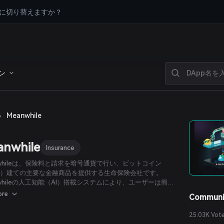
に切り替えますか？
ン
›
Meanwhile
anwhile
Insurance
nwhileは、保険料と請求を暗号通貨で行い、ビットコイン
C）建ての主要な金融商品を提供する生命保険会社です。
nwhileの人工知能（AI）搭載システムにより、ユーザーは簡単
C生命保険の申請を行うことができ、保険契約者のビットコイ
ore
Communi
部を税制上有利な形で活用することが可能になります。
25.03K Vot