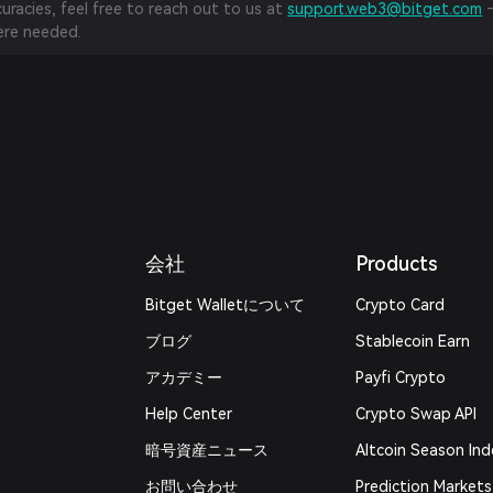
curacies, feel free to reach out to us at
support.web3@bitget.com
—
re needed.
会社
Products
Bitget Walletについて
Crypto Card
ブログ
Stablecoin Earn
アカデミー
Payfi Crypto
Help Center
Crypto Swap API
暗号資産ニュース
Altcoin Season Ind
お問い合わせ
Prediction Markets