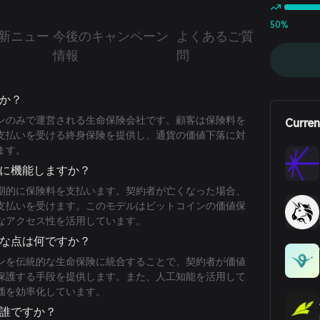
50%
新ニュー
今後のキャンペーン
よくあるご質
情報
問
すか？
トコインのみで運営される生命保険会社です。顧客は保険料を
Curren
支払いを受ける終身保険を提供し、通貨の価値下落に対
ます。
ように機能しますか？
期的に保険料を支払います。契約者が亡くなった場合、
支払いを受けます。このモデルはビットコインの価値保
なアクセス性を活用しています。
ークな点は何ですか？
トコインを伝統的な生命保険に統合することで、契約者が価値
保護する手段を提供します。また、人工知能を活用して
価を効率化しています。
者は誰ですか？