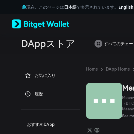
English
現在、このページは
日本語
で表示されています。
English
日本語
Tiếng Việt
Русский
Español (Latinoamérica)
Türkçe
Italiano
DAppストア
すべてのチェー
Français
Deutsch
简体中文
繁體中文
›
Home
DApp Home
Português (Portugal)
お気に入り
Bahasa Indonesia
ภาษาไทย
Me
العربية
履歴
हिन्दी
Mea
বাংলা
（BT
Mea
Español
にBT
Português (Brasil)
See m
ンの一
Español (Argentina)
おすすめDApp