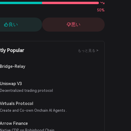
50%
良い
悪い
tly Popular
もっと見る >
Bridge-Relay
Uniswap V3
Decentralized trading protocol
Virtuals Protocol
Create and Co-own Onchain AI Agents .
Arrow Finance
Native CDP on Robinhood Chain