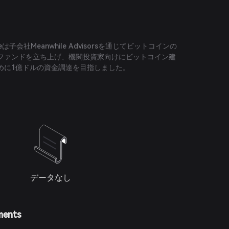
leは子会社Meanwhile Advisorsを通じてビットコインの
ファンドを立ち上げ、機関投資家向けにビットコイン建
めに1億ドルの資金調達を目指しました。
データなし
ments