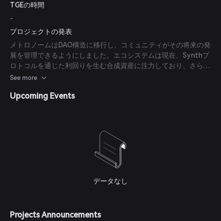
TGEの時間
-
プロジェクトの発表
メトロノームはDAO構造に移行し、コミュニティがその将来の発
展を管理できるようにしました。エコシステムは現在、Synthプ
ロトコルを通じた利回りを生む合成資産に注力しており、さらな
る拡張計画があります。
See more
Upcoming Events
データなし
Projects Announcements