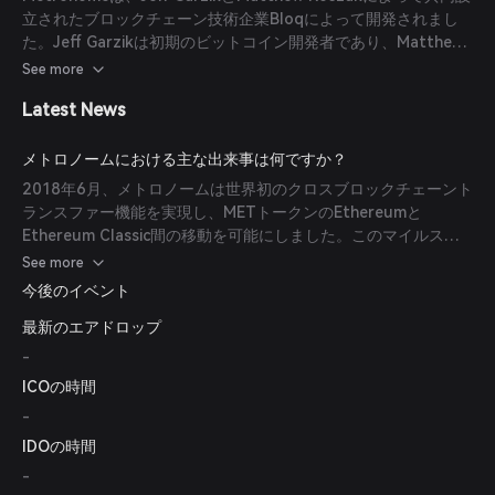
立されたブロックチェーン技術企業Bloqによって開発されまし
た。Jeff Garzikは初期のビットコイン開発者であり、Matthew
Roszakは著名なブロックチェーン投資家兼起業家です。
See more
Latest News
メトロノームにおける主な出来事は何ですか？
2018年6月、メトロノームは世界初のクロスブロックチェーント
ランスファー機能を実現し、METトークンのEthereumと
Ethereum Classic間の移動を可能にしました。このマイルスト
ーンは、相互運用性と長寿命へのコミットメントを示していま
See more
す。
今後のイベント
最新のエアドロップ
-
ICOの時間
-
IDOの時間
-