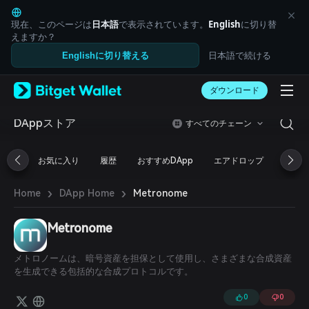
English
日本語
現在、このページは
日本語
で表示されています。
English
に切り替
Tiếng Việt
えますか？
Русский
日本語で続ける
Englishに切り替える
Español (Latinoamérica)
Türkçe
ダウンロード
Italiano
Français
Deutsch
DAppストア
すべてのチェーン
简体中文
繁體中文
お気に入り
履歴
おすすめDApp
エアドロップ
DeFi
Português (Portugal)
Bahasa Indonesia
›
›
Metronome
Home
DApp Home
ภาษาไทย
العربية
हिन्दी
Metronome
বাংলা
Español
メトロノームは、暗号資産を担保として使用し、さまざまな合成資産
Português (Brasil)
を生成できる包括的な合成プロトコルです。
Español (Argentina)
0
0