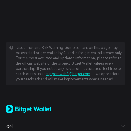
Disclaimer and Risk Warning: Some content on this page may
be assisted or generated by AI and is for general reference only.
For the most accurate and updated information, please refer to
the official website of the project. Bitget Wallet values every
partnership. If you notice any issues or inaccuracies, feel free to
reach out to us at
support.web3@bitget.com
— we appreciate
your feedback and will make improvements where needed.
English
日本語
Tiếng Việt
Русский
会社
Español (Latinoamérica)