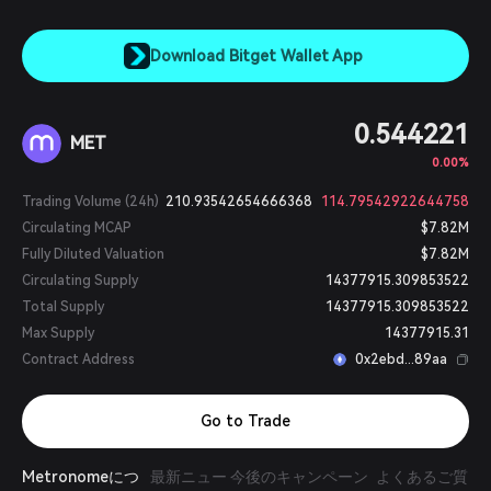
Download Bitget Wallet App
0.544221
MET
0.00%
Trading Volume (24h)
210.93542654666368
114.79542922644758
Circulating MCAP
$7.82M
Fully Diluted Valuation
$7.82M
Circulating Supply
14377915.309853522
Total Supply
14377915.309853522
Max Supply
14377915.31
Contract Address
0x2ebd...89aa
Go to Trade
Metronomeにつ
最新ニュー
今後のキャンペーン
よくあるご質