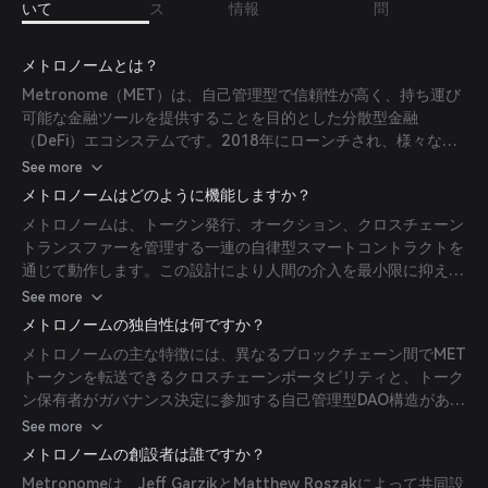
いて
ス
情報
問
メトロノームとは？
Metronome（MET）は、自己管理型で信頼性が高く、持ち運び
可能な金融ツールを提供することを目的とした分散型金融
（DeFi）エコシステムです。2018年にローンチされ、様々なブ
ロックチェーンプラットフォームで長続きし、適応可能な暗号通
See more
貨の提供を目指しています。
メトロノームはどのように機能しますか？
メトロノームは、トークン発行、オークション、クロスチェーン
トランスファーを管理する一連の自律型スマートコントラクトを
通じて動作します。この設計により人間の介入を最小限に抑え、
分散化と信頼性を促進しています。METトークンは、エコシステ
See more
ム内のガバナンスおよび取引手数料割引に使用されるERC-20ユ
メトロノームの独自性は何ですか？
ーティリティトークンです。
メトロノームの主な特徴には、異なるブロックチェーン間でMET
トークンを転送できるクロスチェーンポータビリティと、トーク
ン保有者がガバナンス決定に参加する自己管理型DAO構造があり
ます。さらに、予測可能なトークン供給メカニズムにより長期的
See more
な持続可能性が保証されています。
メトロノームの創設者は誰ですか？
Metronomeは、Jeff GarzikとMatthew Roszakによって共同設