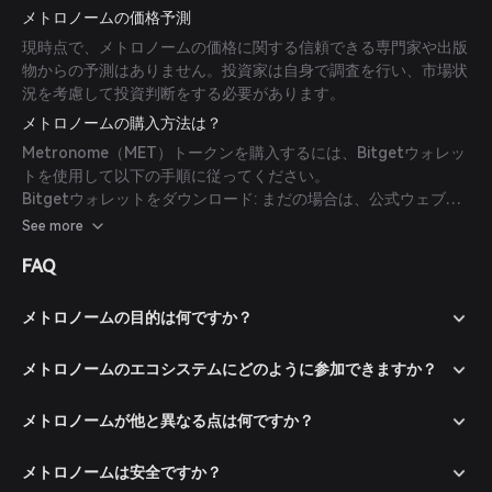
メトロノームの価格予測
現時点で、メトロノームの価格に関する信頼できる専門家や出版
物からの予測はありません。投資家は自身で調査を行い、市場状
況を考慮して投資判断をする必要があります。
メトロノームの購入方法は？
Metronome（MET）トークンを購入するには、Bitgetウォレッ
トを使用して以下の手順に従ってください。
Bitgetウォレットをダウンロード: まだの場合は、公式ウェブサ
イトまたはアプリストアからBitgetウォレットアプリをダウンロ
See more
ードしてください。
FAQ
アカウント作成: アプリを開き、画面の指示に従って新しいアカ
ウントを作成します。強力なパスワードでアカウントを保護する
ことを忘れないでください。
メトロノームの目的は何ですか？
ウォレットに資金を入金: 仮想通貨を送金するか、対応する決済
方法を使って法定通貨で暗号資産を購入し、Bitgetウォレットに
メトロノームのエコシステムにどのように参加できますか？
資金を入金します。
マーケットに移動: Bitgetウォレットのマーケットセクションに
メトロノームが他と異なる点は何ですか？
移動し、Metronome（MET）を検索して取引ペアを確認しま
す。
メトロノームは安全ですか？
注文を出す: 希望する取引ペア（例：MET/USDT）を選択し、購