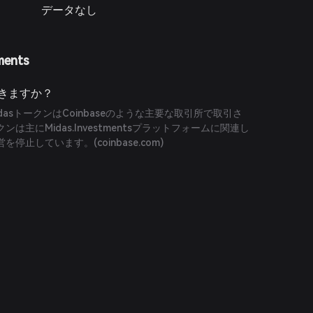
データなし
ments
できますか？
asトークンはCoinbaseのような主要な取引所で取引さ
は主にMidas.Investmentsプラットフォームに関連し
営を停止しています。(
coinbase.com
)