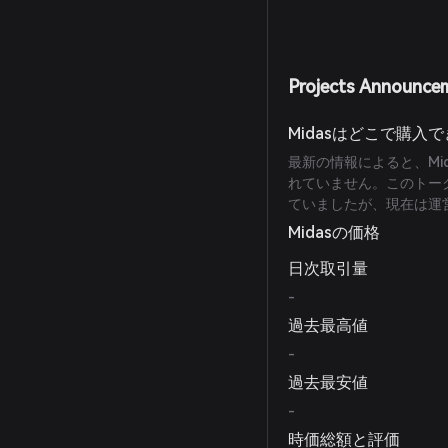
Projects Announce
Midasはどこで購入
最新の情報によると、Mid
れていません。このトークン
ていましたが、現在は運
Midasの価格
日次取引量
-
過去最高値
-
過去最安値
-
時価総額と評価