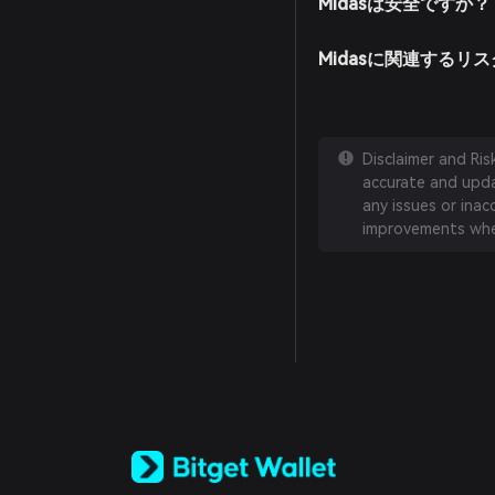
Midasは安全ですか？
Midasに関連するリ
Disclaimer and Ri
accurate and updat
any issues or inac
improvements whe
English
日本語
Tiếng Việt
Русский
Español (Latinoamérica)
Türkçe