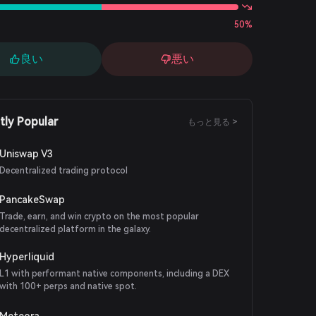
50%
良い
悪い
tly Popular
もっと見る >
Uniswap V3
Decentralized trading protocol
PancakeSwap
Trade, earn, and win crypto on the most popular
decentralized platform in the galaxy.
Hyperliquid
L1 with performant native components, including a DEX
with 100+ perps and native spot.
Meteora