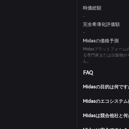
時価総額
-
完全希薄化評価額
-
Midasの価格予測
Midasプラットフォー
る専門家または出版物から
ん。
FAQ
Midasの目的は何で
Midasのエコシス
Midasは競合他社と