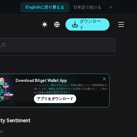
日本語で続ける
Englishに切り替える
ダウンロー
ド
Download Bitget Wallet App
ミームコイン、AIエージェント、市場の動向について最新情報をお
届けします。事前にガス代トークンを用意する必要がなく、人気の
ある資産を簡単に取引できます！
アプリをダウンロード
ty Sentiment
es