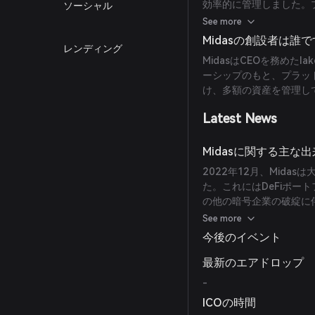
効率的に管理しました。
ソーシャル
トフォリオを作成し、持
See more
に補完し合うよう努めて
Midasの創設者は誰
レンディング
MidasはCEOを務めたIa
ーシップのもと、プラッ
け、多額の資産を管理し
Latest News
Midasに関する主な
2022年12月、Mid
た。これにはDeFiポートフ
の他の暗号企業の破綻に
理資産の60%以上が引
See more
(
quadrigainitiative.com
)
今後のイベント
最新のエアドロップ
-
ICOの時間