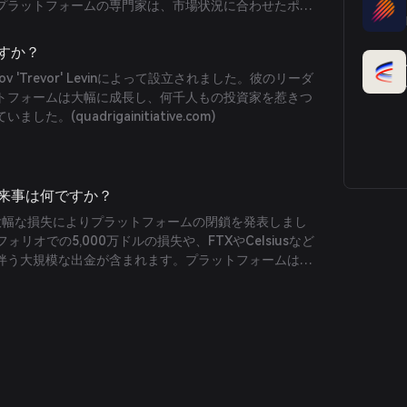
プラットフォームの専門家は、市場状況に合わせたポー
続可能な利回り生成と堅牢なリスク管理ポリシーで相互
いました。(
coinbase.com
)
ですか？
kov 'Trevor' Levinによって設立されました。彼のリーダ
トフォームは大幅に成長し、何千人もの投資家を惹きつ
ていました。(
quadrigainitiative.com
)
出来事は何ですか？
asは大幅な損失によりプラットフォームの閉鎖を発表しまし
ォリオでの5,000万ドルの損失や、FTXやCelsiusなど
伴う大規模な出金が含まれます。プラットフォームは管
き出され、資産不足を招きました。