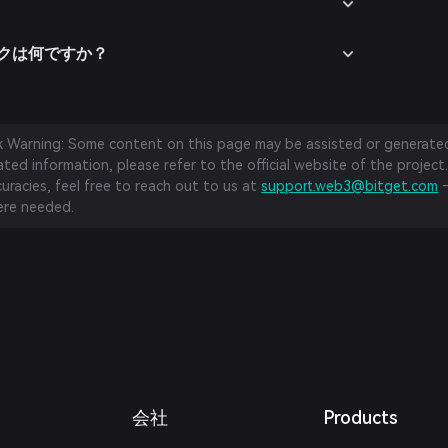
スクは何ですか？
sk Warning: Some content on this page may be assisted or generated 
ed information, please refer to the official website of the project.
curacies, feel free to reach out to us at
support.web3@bitget.com
—
re needed.
会社
Products