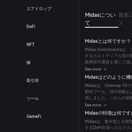
エアドロップ
Midasについ
最新
て
ス
DeFi
Midasとは何ですか？
NFT
Midas.Investme
するカストディアル型の
新興暗号通貨を通じて個
橋
とを目指していました。ピ
See more
界中で7,000人以上の
Midasはどのように
取引所
(
quadrigainitiative.com
)
Midasは、Uniswa
動性プール、貸付戦略およ
用しました。これらの戦略
ツール
ラを通じて管理され、安
See more
(
quadrigainitiative.com
)
Midasの特徴は何で
GameFi
Midasは、集中型と分
するDeFi市場へのエク