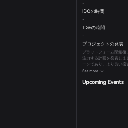
-
IDOの時間
-
TGEの時間
-
プロジェクトの発表
プラットフォーム閉鎖後、
注力する計画を発表しま
ーンであり、より良い投
(
quadrigainitiative.com
)
See more
Upcoming Events