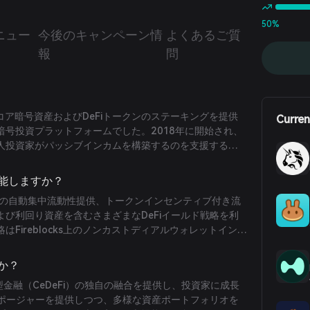
50%
ニュー
今後のキャンペーン情
よくあるご質
報
問
ntsは、コア暗号資産およびDeFiトークンのステーキングを提供
Curren
暗号投資プラットフォームでした。2018年に開始され、
人投資家がパッシブインカムを構築するのを支援するこ
ーク時には、Midasは2億ドル以上の資産を管理し、世
投資家にサービスを提供していました。
機能しますか？
p V3での自動集中流動性提供、トークンインセンティブ付き流
び利回り資産を含むさまざまなDeFiイールド戦略を利
はFireblocks上のノンカストディアルウォレットインフ
全性と透明性を確保していました。
すか？
散型金融（CeDeFi）の独自の融合を提供し、投資家に成長
スポージャーを提供しつつ、多様な資産ポートフォリオを