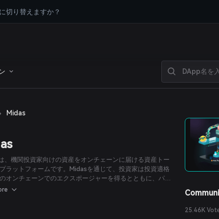
に切り替えますか？
ン
›
Midas
as
asは、機関投資家向けの資産をオンチェーンに届ける資産トー
プラットフォームです。Midasを通じて、投資家は投資適格
のオンチェーンでのエクスポージャーを得るとともに、パー
ョンレスなERC-20トークンを介してDeFiアプリケーション
ore
Communi
スイートを活用できます。
25.46K Vot