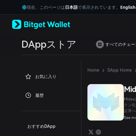
English
現在、このページは
日本語
で表示されています。
English
日本語
Tiếng Việt
Русский
Español (Latinoamérica)
Türkçe
Italiano
DAppストア
すべてのチェー
Français
Deutsch
简体中文
繁體中文
›
Home
DApp Home
Português (Portugal)
お気に入り
Bahasa Indonesia
ภาษาไทย
Mid
العربية
履歴
हिन्दी
Mid
বাংলা
クン化
証券へ
Español
ミッシ
Português (Brasil)
See m
のフル
Español (Argentina)
おすすめDApp