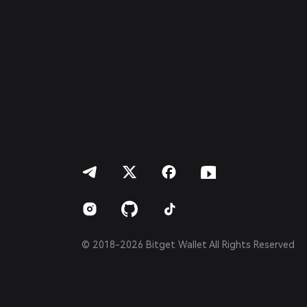
Italiano
Français
Deutsch
简体中文
繁體中文
Português (Portugal)
Bahasa Indonesia
ภาษาไทย
العربية
हिन्दी
বাংলা
Español
Português (Brasil)
Español (Argentina)
© 2018-2026 Bitget Wallet All Rights Reserved