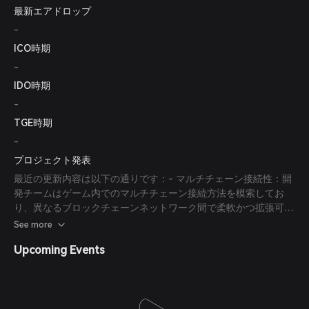
最新エアドロップ
アップデート：チームはMist NFTゲームフレームワークの開発
を積極的に進めており、ゲームが様々なブロックチェーンネット
-
ワークに適応可能であることを保証し、Binance Smart Chainの
ICO時期
取引手数料上昇などの潜在的課題に対応しています。
-
IDO時期
-
TGE時期
-
プロジェクト発表
最近の更新内容は以下の通りです：- マルチチェーン接続性：開
発チームはゲーム内でのマルチチェーン接続方法を模索してお
り、異なるブロックチェーンネットワーク間で柔軟かつ拡張可能
なゲーム体験を提供することを目指しています。- チームの拡
See more
大：Mistチームは多様な分野の専門家を迎え入れ、プロジェクト
Upcoming Events
の開発能力を強化し、堅牢で没入型のゲーム体験を確保していま
す。