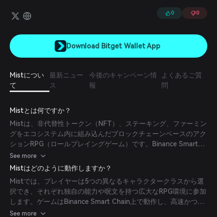
0
0
Download Bitget Wallet App
Mistについ
最新ニュー
今後のキャンペーン情
よくあるご質
て
ス
報
問
Mistとは何ですか？
Mistは、非代替性トークン（NFT）、ステーキング、ファーミン
グをエコシステム内に組み込んだブロックチェーンベースのアク
ションRPG（ロールプレイングゲーム）です。Binance Smart
Chain（BSC）上にMist NFTゲームフレームワーク（MNGF）を
See more
使用して構築されており、5つのプレイ可能なキャラクタークラ
Mistはどのように動作しますか？
ス、多様な呪文や能力、さまざまな環境を通じて没入型の体験を
Mistでは、プレイヤーは5つの異なるキャラクタークラスから選
プレイヤーに提供します。ゲームは機能的NFTの獲得と活用に重
択でき、それぞれ独自の能力や呪文を持つ広大なRPG環境に参加
点を置いており、これらのNFTはレアモンスターのドロップやゲ
します。ゲームはBinance Smart Chain上で動作し、高速かつ安
ーム内イベントで入手可能です。これらのNFTは単なるコレクシ
全なトランザクションを保証します。プレイヤーはゲームプレイ
See more
ョンではなく、ゲーム内で使用できるアイテムとして機能し、全