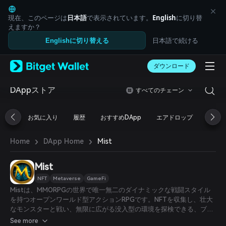
English
日本語
現在、このページは
日本語
で表示されています。
English
に切り替
Tiếng Việt
えますか？
Русский
日本語で続ける
Englishに切り替える
Español (Latinoamérica)
Türkçe
ダウンロード
Italiano
Français
Deutsch
DAppストア
すべてのチェーン
简体中文
繁體中文
お気に入り
履歴
おすすめDApp
エアドロップ
DeFi
Português (Portugal)
Bahasa Indonesia
›
›
Mist
Home
DApp Home
ภาษาไทย
العربية
हिन्दी
Mist
বাংলা
NFT
Metaverse
GameFi
Español
Mistは、MMORPGの世界で唯一無二のダイナミックな戦闘スタイル
Português (Brasil)
を持つオープンワールド型アクションRPGです。NFTを収集し、壮大
Español (Argentina)
なモンスターと戦い、無限に広がる没入型の環境を探検できる、ブロ
ックチェーンを基盤としたNFTアクションRPGです。
See more