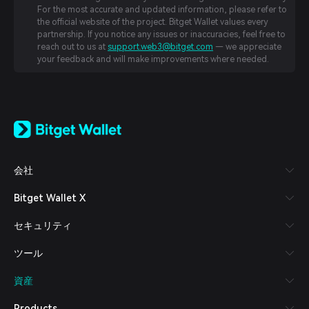
For the most accurate and updated information, please refer to
the official website of the project. Bitget Wallet values every
partnership. If you notice any issues or inaccuracies, feel free to
reach out to us at
support.web3@bitget.com
— we appreciate
your feedback and will make improvements where needed.
English
日本語
Tiếng Việt
Русский
会社
Español (Latinoamérica)
Türkçe
Bitget Wallet X
Italiano
Français
セキュリティ
Deutsch
简体中文
ツール
繁體中文
Português (Portugal)
資産
Bahasa Indonesia
ภาษาไทย
Products