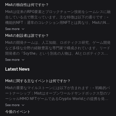
を通じてNFTを取得でき、それらをキャラクター強化に使用した
体的なゲーム体験を向上させます。
Mistの独自性は何ですか？
り、ゲーム内交換所やサードパーティのNFTマーケットプレイス
Mistは従来のRPG要素とブロックチェーン技術をシームレスに融
で取引したりできます。さらに、ゲームにはステーキングやファ
合している点で際立っています。主な特徴は以下の通りです：-
ーミングの仕組みが組み込まれており、プレイヤーはゲーム内の
機能的NFT：通常のコレクション用NFTとは異なり、MistのNFT
ビジネスや農場に投資して報酬を得ることができ、従来のゲーム
はゲームプレイに不可欠で、キャラクターの強化や新たな能力を
See more
と分散型金融要素を巧みに融合させています。
提供します。- ステーキングとファーミング：プレイヤーはゲー
Mistの創設者は誰ですか？
ム内のビジネスや農場に投資し、時間と共に報酬を得ることがで
Mistの開発チームは、人工知能、ロボティクス研究、ゲーム開発
き、プレイ・トゥ・アーンモデルを導入しています。- マルチチ
など多様な分野の経験豊富な専門家で構成されています。リード
ェーン接続性：開発チームはゲーム内でのマルチチェーン接続性
開発者の『Scythe』という別名の人物は、AIとロボティクスを
を模索しており、これにより柔軟性と拡張性を確保し、Binance
専門とする学術的背景を持ち、5年以上にわたりインディーゲー
See more
Smart Chainの取引手数料の上昇などの潜在的な課題に対応して
ム開発者として活動しています。チームはスマートコントラク
います。
Latest News
ト、ゲーム開発、グラフィックデザイン、コンテンツ制作の専門
家を迎え入れ、プロジェクトに豊富な経験をもたらしています。
Mistに関する主なイベントは何ですか？
Mistの重要なマイルストーンには以下が含まれます：- 戦略的パ
ートナーシップ：Mistはオープンワールドサンドボックス型のソ
ーシャルMMO NFTゲームであるCrypto Worldとの提携を発表
しました。この協力により、Crypto Worldのユニバース内に
See more
Mistストアが設立され、プレイヤーは3Dおよび将来的には拡張
今後のイベント
現実でMistのNFTを閲覧・購入できるようになりました。- 開発