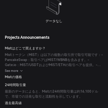
データなし
Projects Announcements
Mistはどこで買えますか？
Mistトークン（MIST）は以下の複数の取引所で取引可能です：-
PancakeSwap：取引ペアはMIST/WBNBを含みます。-
Gate.io：MIST/USDTおよびMIST/ETHの取引ペアを提供。-
LATOKEN：MIST/USDTの取引ペアを提供。- BitTurk：
See more
MIST/TRYの取引ペアを提供。- Hotbit：MIST/USDTの取引ペ
Mistの価格
アを提供。- OpenOcean：MIST/GMMの取引ペアを提供。-
24時間取引量
Orion Protocol BSC：USDT/MISTの取引ペアを提供。-
Bitget：MISTの取引オプションを提供。
最新のデータによると、Mistの24時間取引量は約16,100ドル
で、市場での活発な取引と流動性を示しています。
過去最高値