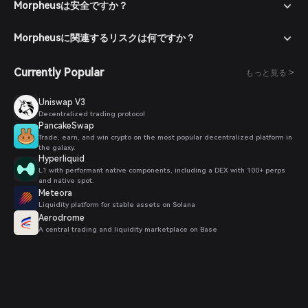
Morpheusは安全ですか？
Morpheusに関連するリスクは何ですか？
Currently Popular
もっと見る >
Uniswap V3
Decentralized trading protocol
PancakeSwap
Trade, earn, and win crypto on the most popular decentralized platform in
the galaxy.
Hyperliquid
L1 with performant native components, including a DEX with 100+ perps
and native spot.
Meteora
Liquidity platform for stable assets on Solana
Aerodrome
A central trading and liquidity marketplace on Base