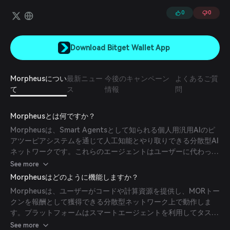
し、その意図や承認に基づいて質問を理解し、行動を起こしてもらう
ことが可能になります。
0
0
Download Bitget Wallet App
Morpheusについ
最新ニュー
今後のキャンペーン
よくあるご質
て
ス
情報
問
Morpheusとは何ですか？
Morpheusは、Smart Agentsとして知られる個人用汎用AIのピ
アツーピアシステムを通じて人工知能とやり取りできる分散型AI
ネットワークです。これらのエージェントはユーザーに代わって
スマートコントラクトを実行し、Web3技術とのシームレスな統
See more
合を促進します。本プロジェクトは、中央集権的な管理を排除す
Morpheusはどのように機能しますか？
ることでユーザーの自律性とデータプライバシーを確保し、AIへ
Morpheusは、ユーザーがコードや計算資源を提供し、MORトー
のアクセスの民主化を目指しています。
クンを報酬として獲得できる分散型ネットワーク上で動作しま
す。プラットフォームはスマートエージェントを利用してタスク
の実行やスマートコントラクトの処理を行い、ブロックチェーン
See more