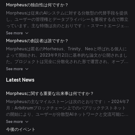
技術によって透明性とセキュリティを維持します。Web3と統合
Morpheusの独自性は何ですか？
することで、開発者は分散型クラウドインフラ内でオープンソー
Morpheusは従来のAIシステムに対する分散型の代替手段を提供
スの大型言語モデルを展開でき、企業による監督から自由なアプ
し、ユーザーの管理権とデータプライバシーを重視する点で際立
リケーション開発を推進します。
っています。主な特徴は次のとおりです： - スマートエージェン
ト：スマートコントラクトを実行しWeb3アプリケーションと連
See more
携可能な個人用AIエンティティ。 - 分散型クラウドインフラ：中
Morpheusの創設者は誰ですか？
央管理者なしでAIモデルを展開・管理できる環境。 - インセンテ
Morpheusは匿名のMorhesus、Trinity、Neoと呼ばれる個人に
ィブ参加：コードや計算資源の提供、コミュニティ活動を通じて
よって開始され、2023年9月2日に基本的な論文が公開されまし
MORトークンを獲得し、協力的なエコシステムを形成。
た。プロジェクトは完全に分散化された形で運営され、オープン
ソースプロジェクトに協力するコミュニティの貢献者によって推
See more
進されています。
Latest News
Morpheusに関する重要な出来事は何ですか？
Morpheusの主なマイルストーンは次のとおりです： - 2024年7
月：Arbitrumブロックチェーン上でのパブリックテストネット
の開始により、ユーザーが分散型AIネットワークと交流可能に。
- 2024年11月：メインネットへ移行し、LLMの計算とストレー
See more
ジサービスを完全展開。より広範な分散型AIソリューションへの
今後のイベント
アクセスを可能としました。