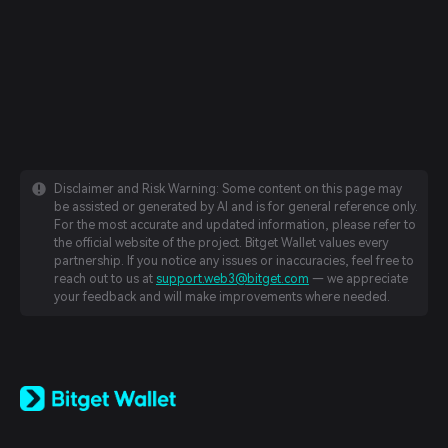
Disclaimer and Risk Warning: Some content on this page may
be assisted or generated by AI and is for general reference only.
For the most accurate and updated information, please refer to
the official website of the project. Bitget Wallet values every
partnership. If you notice any issues or inaccuracies, feel free to
reach out to us at
support.web3@bitget.com
— we appreciate
your feedback and will make improvements where needed.
English
日本語
Tiếng Việt
Русский