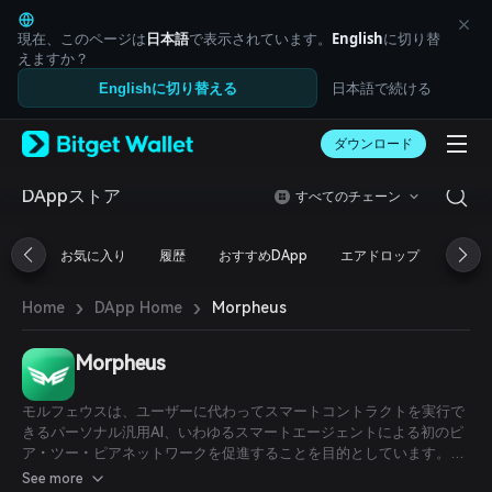
English
日本語
現在、このページは
日本語
で表示されています。
English
に切り替
Tiếng Việt
えますか？
Русский
日本語で続ける
Englishに切り替える
Español (Latinoamérica)
Türkçe
ダウンロード
Italiano
Français
Deutsch
DAppストア
すべてのチェーン
简体中文
繁體中文
お気に入り
履歴
おすすめDApp
エアドロップ
DeFi
Português (Portugal)
Bahasa Indonesia
›
›
Morpheus
Home
DApp Home
ภาษาไทย
العربية
हिन्दी
Morpheus
বাংলা
Español
モルフェウスは、ユーザーに代わってスマートコントラクトを実行で
Português (Brasil)
きるパーソナル汎用AI、いわゆるスマートエージェントによる初のピ
Español (Argentina)
ア・ツー・ピアネットワークを促進することを目的としています。つ
いに、一般のユーザーが普段使う言葉でスマートエージェントと対話
See more