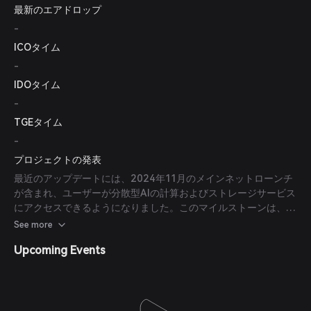
最新のエアドロップ
-
ICOタイム
-
IDOタイム
-
TGEタイム
-
プロジェクトの発表
最近のアップデートには、2024年11月のメインネットローンチ
が含まれ、ユーザーが分散型AIの計算およびストレージサービス
にアクセスできるようになりました。このマイルストーンは、分
散型AIソリューションをより広範なユーザーに提供する上で重要
See more
な一歩を示しています。
Upcoming Events