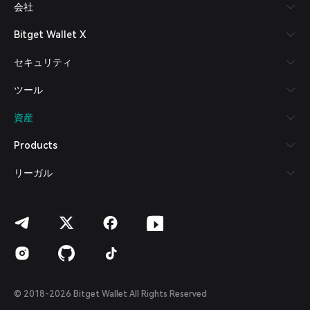
会社
Español (Latinoamérica)
Türkçe
Bitget Wallet X
Italiano
Français
セキュリティ
Deutsch
简体中文
ツール
繁體中文
Português (Portugal)
資産
Bahasa Indonesia
ภาษาไทย
Products
العربية
हिन्दी
リーガル
বাংলা
Español
Português (Brasil)
Español (Argentina)
© 2018-2026 Bitget Wallet All Rights Reserved