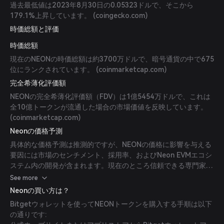
過去最低値は2023年8月30日の0.05323ドルで、そこから
179.1%上昇しています。 (
coingecko.com
)
時価総額と評価
時価総額
現在のNEONの時価総額は約3700万ドルで、暗号通貨の中で675
位にランクされています。 (
coinmarketcap.com
)
完全希薄化評価額
NEONの完全希薄化評価額（FDV）は1億5454万ドルで、これは
全10億トークンが流通した場合の市場価値を反映しています。
(
coinmarketcap.com
)
Neonの価格予測
具体的な価格予測は推測的ですが、NEONの価格に影響を与える
要因には市場のセンチメント、採用率、およびNeon EVMエコシ
ステム内の開発が含まれます。現在のところ信頼できる専門家や
出版物からの予測はありません。
See more
Neonの買い方は？
Bitgetウォレットを使ってNEONトークンを購入する手順は以下
の通りです: