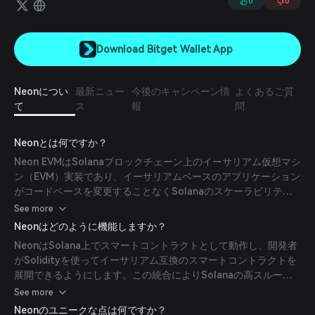
0
0
Download Bitget Wallet App
Neonについ
最新ニュー
今後のキャンペーン情
よくあるご質
て
ス
報
問
Neonとは何ですか？
Neon EVMはSolanaブロックチェーン上のイーサリアム仮想マシ
ン（EVM）実装であり、イーサリアムベースのアプリケーション
がコードベースを変更することなくSolanaのスケーラビリティ
と流動性にアクセスできるようにします。 (
coingecko.com
)
See more
Neonはどのように機能しますか？
NeonはSolana上でスマートコントラクトとして動作し、開発者
がSolidityを使ってイーサリアム互換のスマートコントラクトを
展開できるようにします。この統合によりSolanaの高スループ
ットと低取引手数料を活用し、効率的な分散型アプリケーション
See more
（dApp）運用を促進します。 (
mpost.io
)
Neonのユニークな点は何ですか？