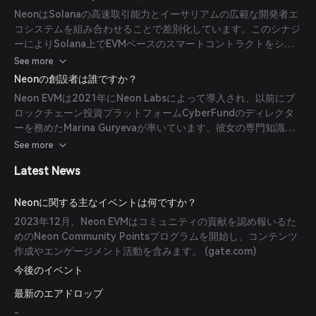
NeonはSolanaの高速取引能力とイーサリアムの広範な開発者エ
コシステムを組み合わせることで差別化しています。このシナジ
ーによりSolana上でEVMベースのスマートコントラクトをシー
ムレスに展開でき、開発時間と労力を削減します。 (
mpost.io
)
See more
Neonの創設者は誰ですか？
Neon EVMは2021年にNeon Labsによって導入され、以前にブ
ロックチェーン投資プラットフォームCyberFundのディレクタ
ーを務めたMarina Guryevaが率いています。彼女の専門知識は
分散技術の進展に不可欠な役割を果たしています。 (
mpost.io
)
See more
Latest News
Neonに関する主なイベントは何ですか？
2023年12月、Neon EVMはコミュニティの貢献を認め報いるた
めのNeon Community Pointsプログラムを開始し、コンテンツ
作成やエンゲージメント活動を含みます。 (
gate.com
)
今後のイベント
最新のエアドロップ
-