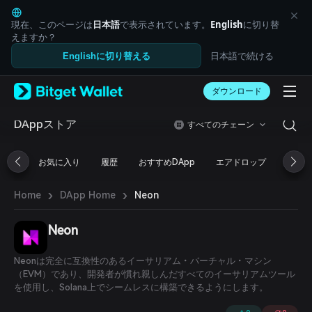
English
日本語
現在、このページは
日本語
で表示されています。
English
に切り替
Tiếng Việt
えますか？
Русский
日本語で続ける
Englishに切り替える
Español (Latinoamérica)
Türkçe
ダウンロード
Italiano
Français
Deutsch
DAppストア
すべてのチェーン
简体中文
繁體中文
お気に入り
履歴
おすすめDApp
エアドロップ
DeFi
Português (Portugal)
Bahasa Indonesia
›
›
Neon
Home
DApp Home
ภาษาไทย
العربية
हिन्दी
Neon
বাংলা
Español
Neonは完全に互換性のあるイーサリアム・バーチャル・マシン
Português (Brasil)
（EVM）であり、開発者が慣れ親しんだすべてのイーサリアムツール
Español (Argentina)
を使用し、Solana上でシームレスに構築できるようにします。