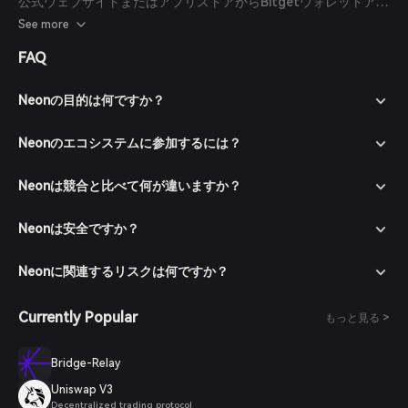
公式ウェブサイトまたはアプリストアからBitgetウォレットアプ
リをダウンロードしてください。
See more
画面の指示に従ってアカウントを作成し、強力なパスワードで保
FAQ
護してください。
対応する支払い方法で仮想通貨を入金または法定通貨で購入して
ウォレットに資金を入れてください。
Neonの目的は何ですか？
マーケットセクションに移動し、NEONを検索して利用可能な取
引ペアを確認します。
Neonのエコシステムに参加するには？
希望する取引ペア（例：NEON/USDT）を選択し、購入したい数
量を入力して注文を確定してください。取引完了後、NEONがウ
Neonは競合と比べて何が違いますか？
ォレットに追加されます。
Neonは安全ですか？
Neonに関連するリスクは何ですか？
Currently Popular
もっと見る >
Bridge-Relay
Uniswap V3
Decentralized trading protocol