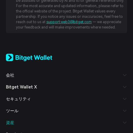
be assisted or generated by AI and is for general reference only.
For the most accurate and updated information, please refer to
the official website of the project. Bitget Wallet values every
partnership. If you notice any issues or inaccuracies, feel free to
reach out to us at
support.web3@bitget.com
— we appreciate
your feedback and will make improvements where needed.
English
日本語
Tiếng Việt
Русский
会社
Español (Latinoamérica)
Türkçe
Bitget Wallet X
Italiano
Français
セキュリティ
Deutsch
简体中文
ツール
繁體中文
Português (Portugal)
資産
Bahasa Indonesia
ภาษาไทย