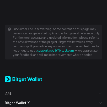
Disclaimer and Risk Warning: Some content on this page may
be assisted or generated by AI and is for general reference only.
For the most accurate and updated information, please refer to
the official website of the project. Bitget Wallet values every
partnership. If you notice any issues or inaccuracies, feel free to
reach out to us at
support.web3@bitget.com
— we appreciate
your feedback and will make improvements where needed.
English
日本語
Tiếng Việt
Русский
会社
Español (Latinoamérica)
Türkçe
Bitget Wallet X
Italiano