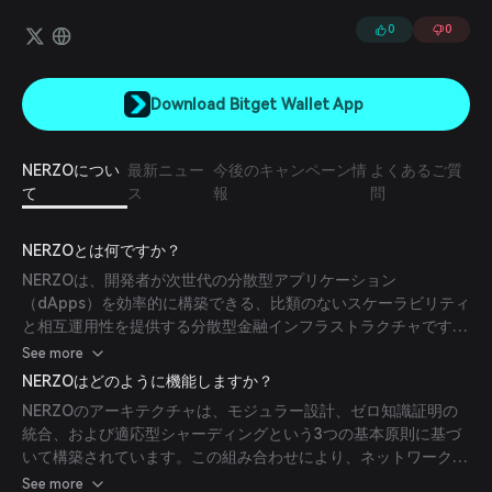
サポートしており、ユーザーがセキュリティや速度を犠牲にすること
なく異なるネットワーク間でシームレスに操作できることを保証しま
0
0
す。
Download Bitget Wallet App
NERZOについ
最新ニュー
今後のキャンペーン情
よくあるご質
て
ス
報
問
NERZOとは何ですか？
NERZOは、開発者が次世代の分散型アプリケーション
（dApps）を効率的に構築できる、比類のないスケーラビリティ
と相互運用性を提供する分散型金融インフラストラクチャです。
独自のハイブリッドコンセンサスメカニズムを活用し、セキュリ
See more
ティとトランザクションスループットの両方を最適化していま
NERZOはどのように機能しますか？
す。
NERZOのアーキテクチャは、モジュラー設計、ゼロ知識証明の
統合、および適応型シャーディングという3つの基本原則に基づ
いて構築されています。この組み合わせにより、ネットワークは
厳格なセキュリティ基準を維持しながら1秒あたり10万件を超え
See more