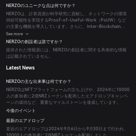
るトランザクションを処理できます。プロトコルはコミュニティ
NERZOのユニークな点は何ですか？
ガバナンスを通じて進化し、ブロックチェーンの最前線に立ち続
NERZOは、計算資源が科学研究に貢献し、ネットワークの環境
けています。
持続可能性を実現するProof-of-Useful-Work（PoUW）など
の主要な機能を導入しています。さらに、Inter-Blockchain
Communication Protocol（IBCP）を通じてクロスチェーン相
See more
互運用性を提供し、複数のネットワーク間でのシームレスな資産
NERZOの創設者は誰ですか？
移転を可能にします。
提供された情報源には、NERZOの創設者に関する具体的な情報
は記載されていません。
Latest News
NERZOの主な出来事は何ですか？
NERZOはNFTプラットフォームの立ち上げや、2024年に10000
人の参加者に2億NRZトークンを配布したエアドロップキャンペ
ーンの成功など、重要なマイルストーンを達成しています。
今後のイベント
最新のエアドロップ
直近のエアドロップは2024年9月6日から9月30日まで行われ、
10000人の参加者に2億NRZトークンを配布しました。