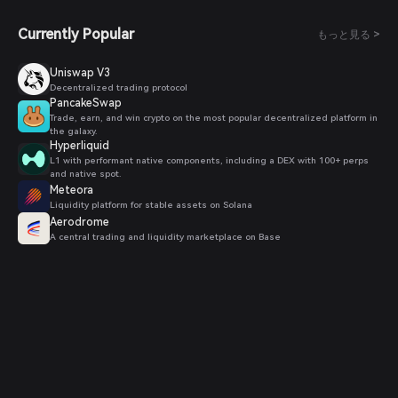
Currently Popular
もっと見る >
Uniswap V3
Decentralized trading protocol
PancakeSwap
Trade, earn, and win crypto on the most popular decentralized platform in
the galaxy.
Hyperliquid
L1 with performant native components, including a DEX with 100+ perps
and native spot.
Meteora
Liquidity platform for stable assets on Solana
Aerodrome
A central trading and liquidity marketplace on Base