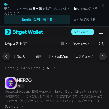
English
日本語
現在、このページは
日本語
で表示されています。
English
に切り替
Tiếng Việt
えますか？
Русский
日本語で続ける
Englishに切り替える
Español (Latinoamérica)
Türkçe
ダウンロード
Italiano
Français
Deutsch
DAppストア
すべてのチェーン
简体中文
繁體中文
お気に入り
履歴
おすすめDApp
エアドロップ
DeFi
Português (Portugal)
Bahasa Indonesia
›
›
NERZO
Home
DApp Home
ภาษาไทย
العربية
हिन्दी
NERZO
বাংলা
NFT
Español
NerzoはPolygon、BNBチェーン、Taiko、Bera、Lineaをはじめとす
Português (Brasil)
る複数のチェーンに対応しており、分散型未来に向けて真に多用途で
Español (Argentina)
スケーラブルなプラットフォームとなっています。本プラットフォー
ムは、さまざまなブロックチェーン間で相互運用可能なNFTを幅広く
See more