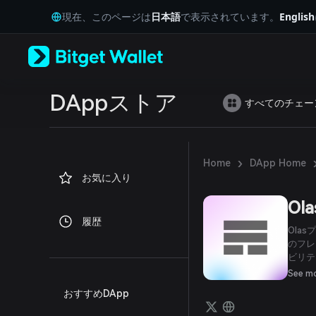
English
現在、このページは
日本語
で表示されています。
English
日本語
Tiếng Việt
Русский
Español (Latinoamérica)
Türkçe
Italiano
DAppストア
すべてのチェー
Français
Deutsch
简体中文
繁體中文
›
Home
DApp Home
Português (Portugal)
お気に入り
Bahasa Indonesia
ภาษาไทย
Ola
العربية
履歴
हिन्दी
Ola
বাংলা
のフレ
ビリテ
Español
より、
Português (Brasil)
See m
にエー
Español (Argentina)
おすすめDApp
ブの付
の付与