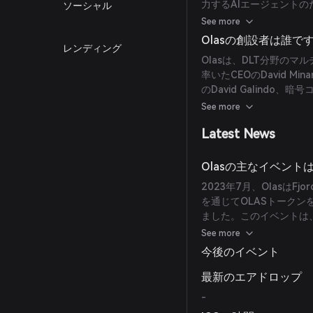
力するAIエージェントの
ソーシャル
Marketplaceなど
See more
Olasの創設者は誰で
レンディング
Olasは、DLT分野の
率いたCEOのDavid M
のDavid Galindo、
Tanによって共同設立さ
See more
Latest News
Olasの主なイベント
2023年7月、OlasはF
を通じてOLASトークン
ました。このイベントは
となりました。
See more
今後のイベント
最新のエアドロップ
-