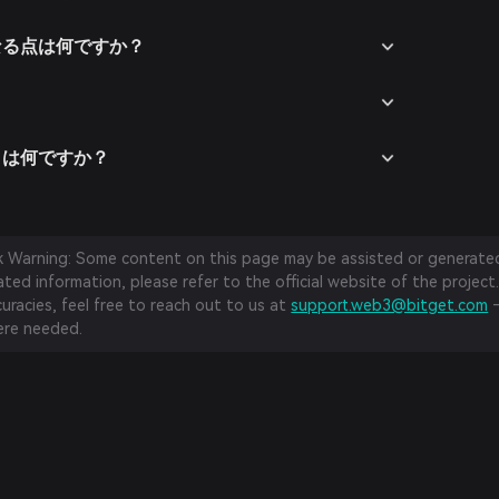
なる点は何ですか？
クは何ですか？
sk Warning: Some content on this page may be assisted or generated 
ed information, please refer to the official website of the project.
curacies, feel free to reach out to us at
support.web3@bitget.com
—
re needed.