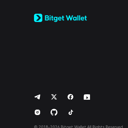
Tiếng Việt
Русский
Español (Latinoamérica)
Türkçe
Italiano
Français
Deutsch
简体中文
繁體中文
Português (Portugal)
Bahasa Indonesia
ภาษาไทย
العربية
हिन्दी
বাংলা
Español
Português (Brasil)
Español (Argentina)
© 2018-2026 Bitget Wallet All Rights Reserved