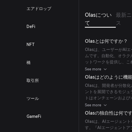
的に支
エアドロップ
Olasについ
最新ニ
て
ス
DeFi
Olasとは何ですか？
NFT
Olasは、ユーザーがA
ムです。自動化、オラク
ットワークを提供し、こ
橋
ックと、その創出を促進
See more
Olasはどのように機
取引所
Olasは、開発者が分
ントを展開できるモジュ
トはオンチェーンおよび
ツール
し、クリプト技術とAI
See more
Olasの独自性は何で
GameFi
Olasは、AIエージェ
す。『AIエージェントア