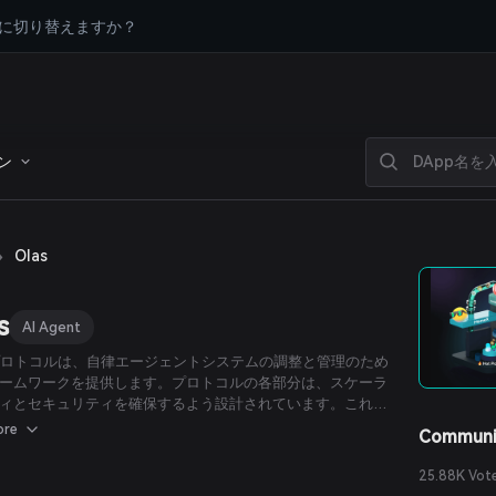
に切り替えますか？
ン
›
Olas
s
AI Agent
sプロトコルは、自律エージェントシステムの調整と管理のため
ームワークを提供します。プロトコルの各部分は、スケーラ
ィとセキュリティを確保するよう設計されています。これに
1つ目に開発者の貢献に応じたインセンティブの付与、2つ目
ore
Communi
ジェントシステムを運用するオペレーターへのインセンティ
与、3つ目に流動性を提供するボンダーへのインセンティブ
25.88K Vot
といった仕組みを提供し、分散型エコシステムの成長を総合