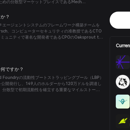
ための分散型マーケットプレイスであるMech
のプラットフォームを提供しています。
すか？
マルチエージェントシステムのフレームワーク構築チームを
inarsch、コンピューターセキュリティの准教授であるCTO
暗号コミュニティで著名な開発者であるCPOのOaksprout the
れました。
Curren
は何ですか？
jord Foundryの流動性ブートストラッピングプール（LBP）
を公開発行し、149人のホルダーから120万ドルを調達し
、分散型で初期流動性を確立する重要なマイルストーン