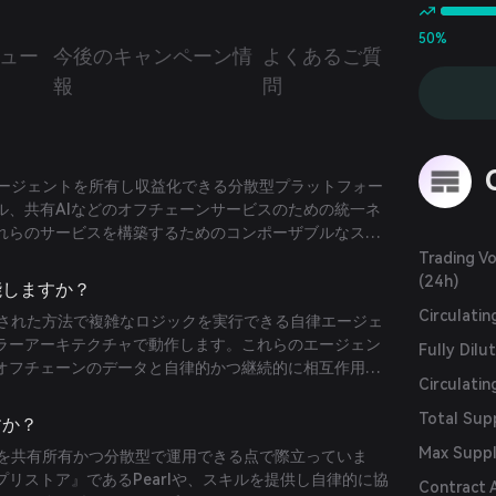
援します。
50%
ュー
今後のキャンペーン情
よくあるご質
報
問
Iエージェントを所有し収益化できる分散型プラットフォー
ル、共有AIなどのオフチェーンサービスのための統一ネ
れらのサービスを構築するためのコンポーザブルなスタ
するプロトコルを提供します。
Trading V
(24h)
能しますか？
Circulati
散化された方法で複雑なロジックを実行できる自律エージェ
ラーアーキテクチャで動作します。これらのエージェン
Fully Dilu
オフチェーンのデータと自律的かつ継続的に相互作用
Circulatin
技術を統合しています。
Total Sup
すか？
Max Supp
ントを共有所有かつ分散型で運用できる点で際立っていま
プリストア』であるPearlや、スキルを提供し自律的に協
Contract 