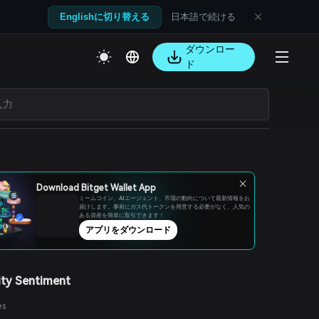
日本語で続ける
Englishに切り替える
ダウンロー
ド
Download Bitget Wallet App
ミームコイン、AIエージェント、市場の動向について最新情報をお
届けします。事前にガス代トークンを用意する必要がなく、人気の
ある資産を簡単に取引できます！
アプリをダウンロード
ty Sentiment
es