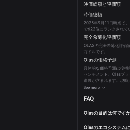
時価総額と評価額
時価総額
2025年9月11日時点で
で622位にランクされて
完全希薄化評価額
OLASの完全希薄化評価額
万ドルです。
Olasの価格予測
具体的な価格予測は投機
センチメント、Olasプ
進展が含まれます。現時
ん。
See more
FAQ
Olasの目的は何です
Olasのエコシステ