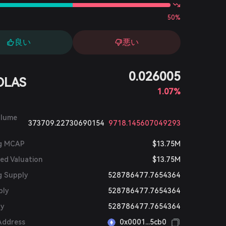
50%
良い
悪い
0.026005
OLAS
1.07%
olume
373709.22730690154
9718.145607049293
ng MCAP
$13.75M
ted Valuation
$13.75M
g Supply
528786477.7654364
ply
528786477.7654364
ly
528786477.7654364
Address
0x0001...5cb0