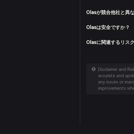
Olasが競合他社と異
Olasは安全ですか？
Olasに関連するリス
Disclaimer and Ri
accurate and updat
any issues or inac
improvements whe
English
日本語