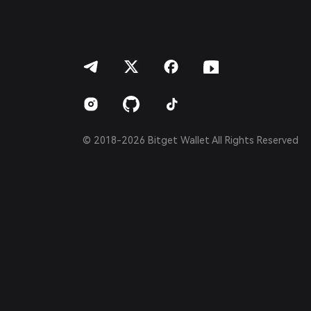
ภาษาไทย
العربية
हिन्दी
বাংলা
Español
Português (Brasil)
Español (Argentina)
© 2018-2026 Bitget Wallet All Rights Reserved