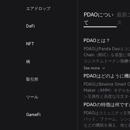
エアドロップ
PDAOについ
最新
て
ス
DeFi
PDAOとは？
NFT
PDAOはPanda Daoエ
Chain（BSC）を基盤
コシステムトークン報酬
橋
で、エコシステムの発展
See more
発生し、その手数料は全
PDAOはどのように
取引所
PDAOはBinance Smar
Maker（AMM）モデ
ン互換性と高度な注文タ
ツール
PDAOの特徴は何です
PDAOはコミュニティ主
GameFi
パッド、ファーム、シン
などの機能を備え、他と