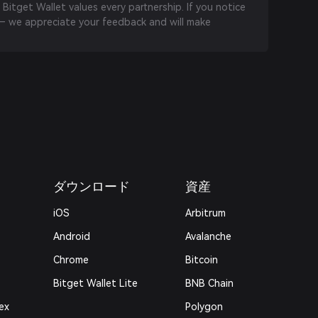
 Bitget Wallet values every partnership. If you notice
 we appreciate your feedback and will make
ダウンロード
資産
iOS
Arbitrum
Android
Avalanche
Chrome
Bitcoin
Bitget Wallet Lite
BNB Chain
ex
Polygon