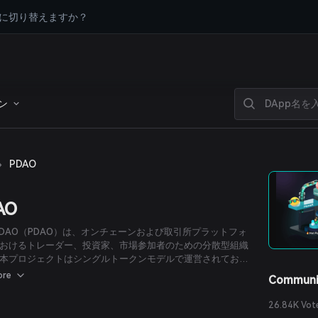
に切り替えますか？
ン
›
PDAO
AO
yerDAO（PDAO）は、オンチェーンおよび取引所プラットフォ
おけるトレーダー、投資家、市場参加者のための分散型組織
本プロジェクトはシングルトークンモデルで運営されてお
供給量は10億トークンです。これらはSolanaブロックチェー
ore
Communi
のガバナンスおよびエコシステム機能に使用されます。
26.84K Vot