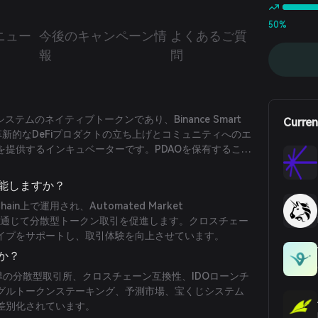
50%
ニュー
今後のキャンペーン情
よくあるご質
報
問
コシステムのネイティブトークンであり、Binance Smart
Curren
に革新的なDeFiプロダクトの立ち上げとコミュニティへのエ
を提供するインキュベーターです。PDAOを保有すること
に関する投票権が付与され、各取引には５％の手数料が
PDAOトークン保有者に即時再分配されます。
機能しますか？
t Chain上で運用され、Automated Market
ルを通じて分散型トークン取引を促進します。クロスチェー
イプをサポートし、取引体験を向上させています。
か？
導の分散型取引所、クロスチェーン互換性、IDOローンチ
グルトークンステーキング、予測市場、宝くじシステム
差別化されています。