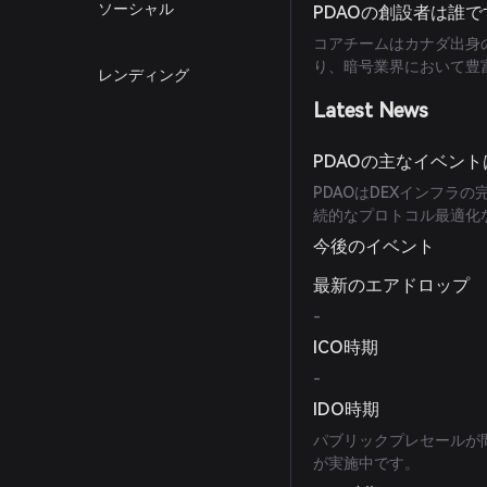
ソーシャル
PDAOの創設者は誰
コアチームはカナダ出身
り、暗号業界において豊
レンディング
Latest News
PDAOの主なイベント
PDAOはDEXインフラの
続的なプロトコル最適化
今後のイベント
最新のエアドロップ
-
ICO時期
-
IDO時期
パブリックプレセールが
が実施中です。