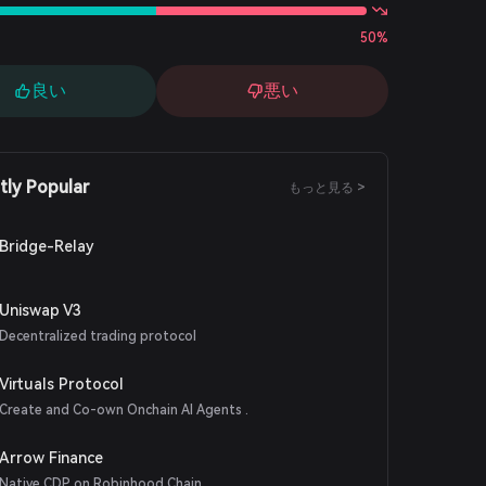
50%
良い
悪い
tly Popular
もっと見る >
Bridge-Relay
Uniswap V3
Decentralized trading protocol
Virtuals Protocol
Create and Co-own Onchain AI Agents .
Arrow Finance
Native CDP on Robinhood Chain