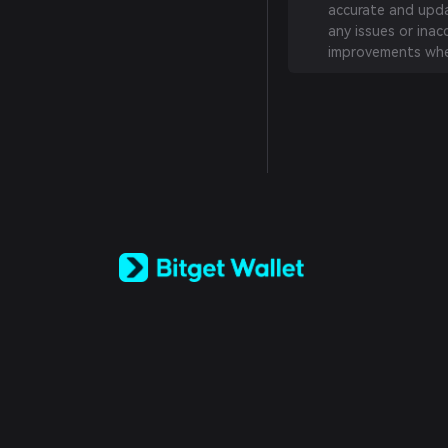
accurate and updat
any issues or inac
improvements whe
English
日本語
Tiếng Việt
Русский
Español (Latinoamérica)
Türkçe
Italiano
Français
Deutsch
简体中文
繁體中文
Português (Portugal)
Bahasa Indonesia