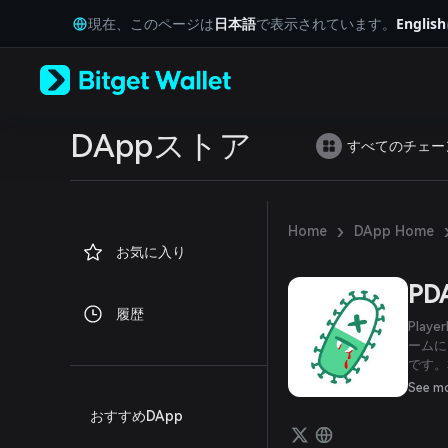
English
現在、このページは
日本語
で表示されています。
English
日本語
Tiếng Việt
Русский
Español (Latinoamérica)
Türkçe
Italiano
DAppストア
すべてのチェー
Français
Deutsch
简体中文
繁體中文
›
Home
DApp Home
Português (Portugal)
お気に入り
Bahasa Indonesia
ภาษาไทย
PD
العربية
履歴
हिन्दी
Pla
বাংলা
ームに
です。
Español
り、総
Português (Brasil)
See m
ン上で
Español (Argentina)
おすすめDApp