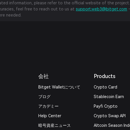
ed information, please refer to the official website of the project.
curacies, feel free to reach out to us at
support.web3@bitget.com
—
re needed.
会社
Products
Bitget Walletについて
Crypto Card
ブログ
Stablecoin Earn
アカデミー
Payfi Crypto
Help Center
Crypto Swap API
暗号資産ニュース
Altcoin Season Ind