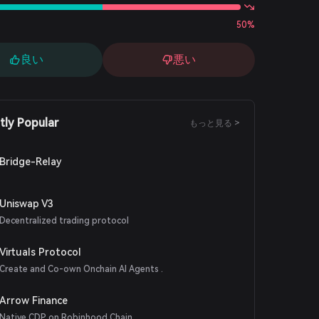
50%
良い
悪い
tly Popular
もっと見る >
Bridge-Relay
Uniswap V3
Decentralized trading protocol
Virtuals Protocol
Create and Co-own Onchain AI Agents .
Arrow Finance
Native CDP on Robinhood Chain