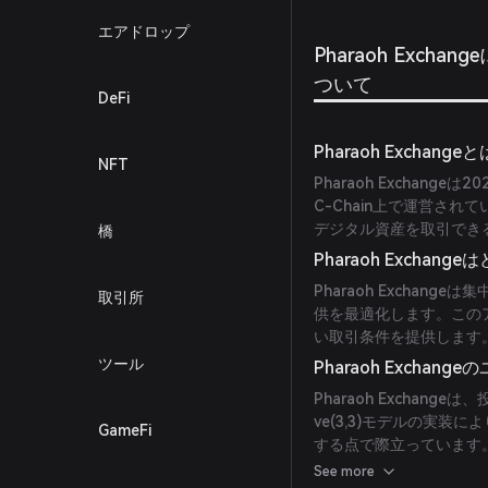
エアドロップ
Pharaoh Exchang
ついて
DeFi
Pharaoh Exchan
NFT
Pharaoh Exchang
C-Chain上で運営さ
デジタル資産を取引でき
橋
Pharaoh Excha
Pharaoh Exchan
取引所
供を最適化します。この
い取引条件を提供します
ツール
Pharaoh Excha
Pharaoh Excha
ve(3,3)モデルの実
GameFi
する点で際立っています
が高まります。
See more