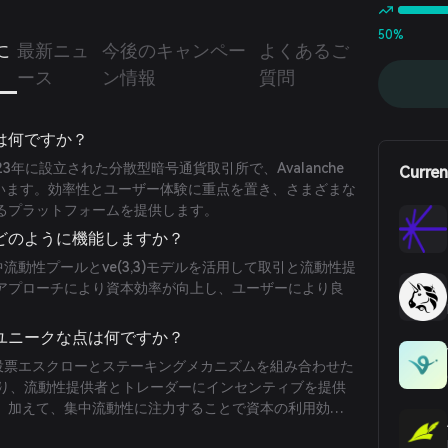
50%
eに
最新ニュ
今後のキャンペー
よくあるご
ース
ン情報
質問
geとは何ですか？
eは2023年に設立された分散型暗号通貨取引所で、Avalanche
Curren
れています。効率性とユーザー体験に重点を置き、さまざまな
るプラットフォームを提供します。
ngeはどのように機能しますか？
geは集中流動性プールとve(3,3)モデルを活用して取引と流動性提
アプローチにより資本効率が向上し、ユーザーにより良
。
ngeのユニークな点は何ですか？
ngeは、投票エスクローとステーキングメカニズムを組み合わせた
装により、流動性提供者とトレーダーにインセンティブを提供
。加えて、集中流動性に注力することで資本の利用効率