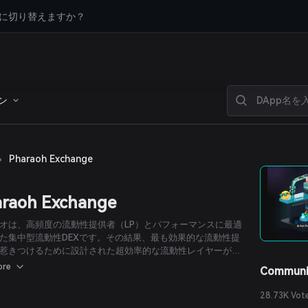
に切り替えますか？
ン
›
Pharaoh Exchange
raoh Exchange
オは、高頻度の流動性提供者（LP）とパフォーマンスに最適
た集中型流動性DEXです。その結果、最も効果的な流動性提
惹きつけるために設計された超効率的な流動性レイヤーが実
トレーダーに対してはシンプルでわかりやすいユーザー体験
ore
Communi
）を提供します。
28.73K Vot