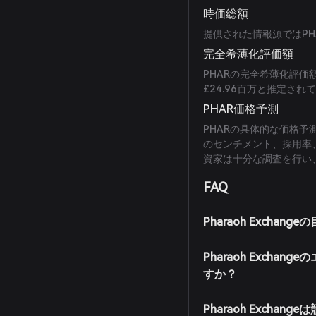
時価総額
提供された情報源ではP
完全希薄化評価額
PHARの完全希薄化評価額
£24.96百万と推定され
PHAR価格予測
PHARの具体的な価格
のセンチメント、採用率、
資家は十分な調査を行い
FAQ
Pharaoh Exchan
Pharaoh Exch
すか？
Pharaoh Exch