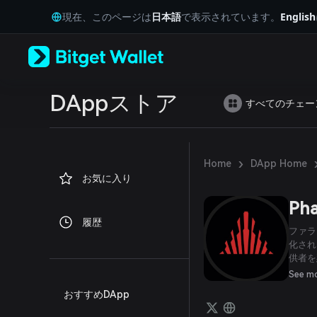
English
現在、このページは
日本語
で表示されています。
English
日本語
Tiếng Việt
Русский
Español (Latinoamérica)
Türkçe
Italiano
DAppストア
すべてのチェー
Français
Deutsch
简体中文
繁體中文
›
Home
DApp Home
Português (Portugal)
お気に入り
Bahasa Indonesia
ภาษาไทย
Pha
العربية
履歴
हिन्दी
ファラ
বাংলা
化され
供者を
Español
現し、
Português (Brasil)
See m
（UX
Español (Argentina)
おすすめDApp