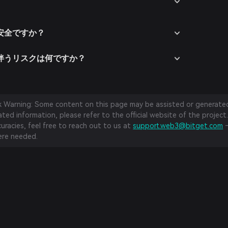
geは安全ですか？
ngeに伴うリスクは何ですか？
sk Warning: Some content on this page may be assisted or generated 
ed information, please refer to the official website of the project.
curacies, feel free to reach out to us at
support.web3@bitget.com
—
re needed.