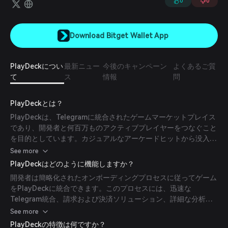
0
0
Download Bitget Wallet App
PlayDeckについ
最新ニュー
今後のキャンペーン
よくあるご質
て
ス
情報
問
PlayDeckとは？
PlayDeckは、Telegramに統合されたゲームマーケットプレイス
であり、開発者と何百万ものアクティブプレイヤーをつなぐこと
を目的としています。カジュアルなアーケードヒットから没入型
のマルチプレイヤーアドベンチャーまで幅広いジャンルのゲーム
See more
をサポートし、開発者向けのツール、最上級のサポート、実績の
PlayDeckはどのように機能しますか？
あるマーケティングソリューションとシームレスに連携して、ゲ
開発者は簡略化されたオンボーディングプロセスに従ってゲーム
ームの成功を支援します。
をPlayDeckに統合できます。このプロセスには、迅速な
Telegram統合、請求および決済ソリューション、詳細な分析を
備えたプロモーションツールの利用が含まれます。プレイヤーは
See more
Telegram内でこれらのゲームに直接アクセスしてプレイでき、
PlayDeckの特徴は何ですか？