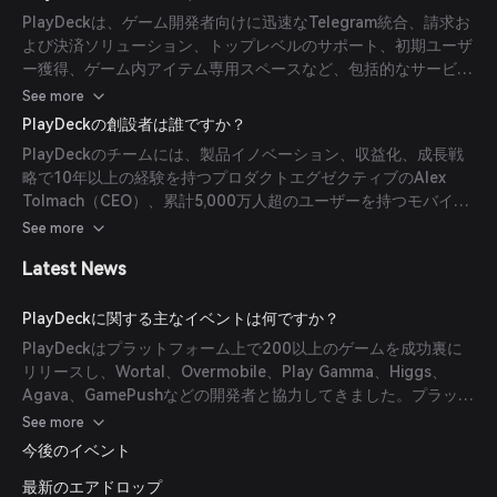
強力な支払いソリューションと信頼できる支払いを享受できま
PlayDeckは、ゲーム開発者向けに迅速なTelegram統合、請求お
す。
よび決済ソリューション、トップレベルのサポート、初期ユーザ
ー獲得、ゲーム内アイテム専用スペースなど、包括的なサービス
群を提供することで際立っています。また、The Open
See more
PlatformエコシステムおよびTON Playとのパートナーシップに
PlayDeckの創設者は誰ですか？
より、そのリーチと能力が強化されています。
PlayDeckのチームには、製品イノベーション、収益化、成長戦
略で10年以上の経験を持つプロダクトエグゼクティブのAlex
Tolmach（CEO）、累計5,000万人超のユーザーを持つモバイル
ゲームの立ち上げと運営経験があるAndrew Deltsov（プロデュ
See more
ーサー、TOP）、Telegramでトップクラスの収益を上げるモバ
Latest News
イルゲームの立ち上げと運営に経験を持つIvan Rastorguev（起
業家）、オンラインゲーム分野で10年以上のB2Bマーケティング
経験を持ち、成長ハック、広告収益化、パートナー獲得に注力す
PlayDeckに関する主なイベントは何ですか？
るTatiana Pershina（B2Bリード）が含まれています。
PlayDeckはプラットフォーム上で200以上のゲームを成功裏に
リリースし、Wortal、Overmobile、Play Gamma、Higgs、
Agava、GamePushなどの開発者と協力してきました。プラット
フォームは650万人以上のプレイヤーを引きつけ、著しい成長と
See more
採用を示しています。
今後のイベント
最新のエアドロップ