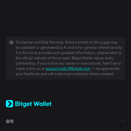
Disclaimer and Risk Warning: Some content on this page may
be assisted or generated by AI and is for general reference only.
For the most accurate and updated information, please refer to
the official website of the project. Bitget Wallet values every
partnership. If you notice any issues or inaccuracies, feel free to
reach out to us at
support.web3@bitget.com
— we appreciate
your feedback and will make improvements where needed.
English
日本語
Tiếng Việt
Русский
会社
Español (Latinoamérica)
Türkçe