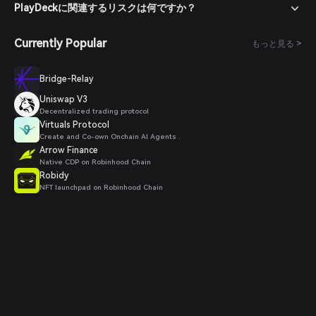
PlayDeckに関連するリスクは何ですか？
Currently Popular
もっと見る >
Bridge-Relay
Uniswap V3
Decentralized trading protocol
Virtuals Protocol
Create and Co-own Onchain AI Agents .
Arrow Finance
Native CDP on Robinhood Chain
Robidy
NFT launchpad on Robinhood Chain