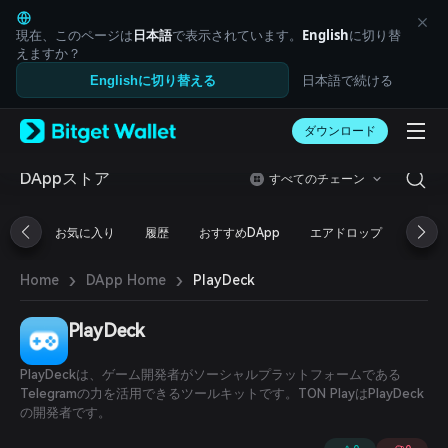
English
日本語
現在、このページは
日本語
で表示されています。
English
に切り替
Tiếng Việt
えますか？
Русский
日本語で続ける
Englishに切り替える
Español (Latinoamérica)
Türkçe
ダウンロード
Italiano
Français
Deutsch
DAppストア
すべてのチェーン
简体中文
繁體中文
お気に入り
履歴
おすすめDApp
エアドロップ
DeFi
Português (Portugal)
Bahasa Indonesia
›
›
PlayDeck
Home
DApp Home
ภาษาไทย
العربية
हिन्दी
PlayDeck
বাংলা
Español
PlayDeckは、ゲーム開発者がソーシャルプラットフォームである
Português (Brasil)
Telegramの力を活用できるツールキットです。TON PlayはPlayDeck
Español (Argentina)
の開発者です。