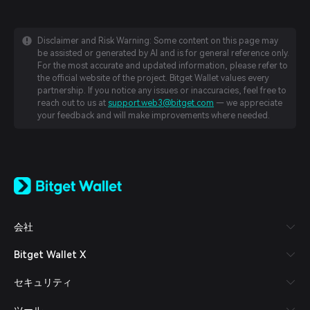
Disclaimer and Risk Warning: Some content on this page may
be assisted or generated by AI and is for general reference only.
For the most accurate and updated information, please refer to
the official website of the project. Bitget Wallet values every
partnership. If you notice any issues or inaccuracies, feel free to
reach out to us at
support.web3@bitget.com
— we appreciate
your feedback and will make improvements where needed.
English
日本語
Tiếng Việt
Русский
会社
Español (Latinoamérica)
Türkçe
Bitget Wallet X
Italiano
Français
セキュリティ
Deutsch
简体中文
ツール