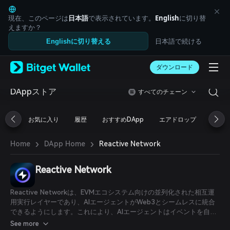
English
日本語
現在、このページは
日本語
で表示されています。
English
に切り替
Tiếng Việt
えますか？
Русский
日本語で続ける
Englishに切り替える
Español (Latinoamérica)
Türkçe
ダウンロード
Italiano
Français
Deutsch
DAppストア
すべてのチェーン
简体中文
繁體中文
お気に入り
履歴
おすすめDApp
エアドロップ
DeFi
Português (Portugal)
Bahasa Indonesia
›
›
Reactive Network
Home
DApp Home
ภาษาไทย
العربية
हिन्दी
Reactive Network
বাংলা
Español
Reactive Networkは、EVMエコシステム向けの並列化された相互運
Português (Brasil)
用実行レイヤーであり、AIエージェントがWeb3とシームレスに統合
Español (Argentina)
できるようにします。これにより、AIエージェントはイベントを自律
的に観察、処理、反応し、機械学習を行い、AI搭載のdAppsを作成で
See more