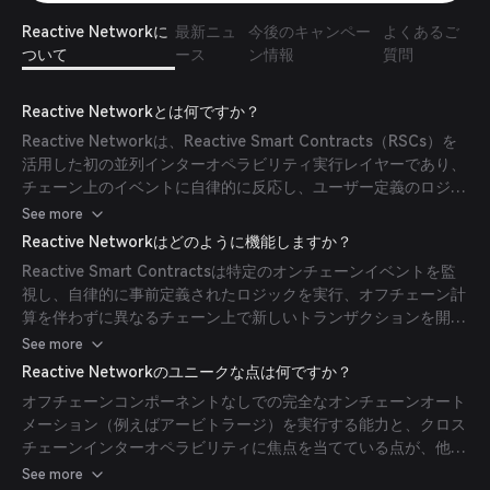
Reactive Networkに
最新ニュ
今後のキャンペー
よくあるご
ついて
ース
ン情報
質問
Reactive Networkとは何ですか？
Reactive Networkは、Reactive Smart Contracts（RSCs）を
活用した初の並列インターオペラビリティ実行レイヤーであり、
チェーン上のイベントに自律的に反応し、ユーザー定義のロジッ
クを実行することで、完全に分散化されたオンチェーンオートメ
See more
ーションを可能にします。
Reactive Networkはどのように機能しますか？
Reactive Smart Contractsは特定のオンチェーンイベントを監
視し、自律的に事前定義されたロジックを実行、オフチェーン計
算を伴わずに異なるチェーン上で新しいトランザクションを開始
することで、遅延を減らし効率を向上させます。
See more
Reactive Networkのユニークな点は何ですか？
オフチェーンコンポーネントなしでの完全なオンチェーンオート
メーション（例えばアービトラージ）を実行する能力と、クロス
チェーンインターオペラビリティに焦点を当てている点が、他の
ブロックチェーンソリューションと一線を画します。
See more