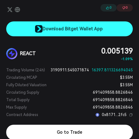
きるため、Web3におけるAIの普及を加速させます。本ネットワーク
はクロスチェーンの相互運用性を強化し、DeFiプロトコル、dApps、
0
0
トークンがオフチェーンでデータを取得することなくリアルタイムで
クロスチェーンイベントに反応できるようにし、自動化されたワーク
フローや高度な分散型デリバティブの実現への道を切り開きます。
Download Bitget Wallet App
0.005139
REACT
-1.09%
Trading Volume (24h)
3190911.545071874
16397.811326694045
Circulating MCAP
$3.55M
Fully Diluted Valuation
$3.55M
Circulating Supply
691409858.8826846
Total Supply
691409858.8826846
Max Supply
691409858.8826846
Contract Address
0x8171...2fc5
Go to Trade