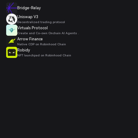
Bridge-Relay
Uniswap V3
Decentralized trading protocol
Virtuals Protocol
Create and Co-own Onchain AI Agents .
Arrow Finance
Native CDP on Robinhood Chain
Robidy
NFT launchpad on Robinhood Chain