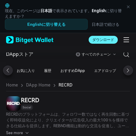
English
日本語
現在、このページは
日本語
で表示されています。
English
に切り替
Tiếng Việt
えますか？
Русский
日本語で続ける
Englishに切り替える
Español (Latinoamérica)
Türkçe
ダウンロード
Italiano
Français
Deutsch
DAppストア
すべてのチェーン
简体中文
繁體中文
お気に入り
履歴
おすすめDApp
エアドロップ
DeFi
Português (Portugal)
Bahasa Indonesia
›
›
RECRD
Home
DApp Home
ภาษาไทย
العربية
हिन्दी
RECRD
বাংলা
Social
Español
RECRDのプラットフォームは、フォロワー数ではなく再生回数に基づ
Português (Brasil)
く即時収益化により、クリエイターが広告収入の最大100％を獲得で
Español (Argentina)
きる仕組みを提供します。REBND機能は動的な交流を促進し、ユーザ
ーが動画に自身のコンテンツでレスポンスできるようにします。クリ
See more