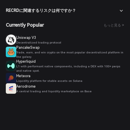
RECRDに関連するリスクは何ですか？
Currently Popular
もっと見る >
Uniswap V3
Decentralized trading protocol
PancakeSwap
Trade, earn, and win crypto on the most popular decentralized platform in
the galaxy.
Hyperliquid
L1 with performant native components, including a DEX with 100+ perps
and native spot.
Meteora
Liquidity platform for stable assets on Solana
Aerodrome
A central trading and liquidity marketplace on Base