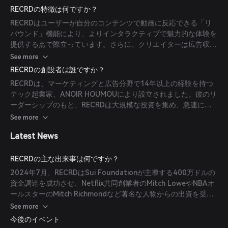
す。このモデルはブロックチェーン技術を活用して透明かつ安全
RECRDの特徴は何ですか？
な取引を保証し、クリエイターにコンテンツと収益ストリームの
RECRDはユーザーが自分のコンテンツで動画に反応できる「リ
完全なコントロールを提供します。
バウンド」機能により、よりインタラクティブで魅力的な体験を
提供する点で際立っています。さらに、クリエイターは広告収益
の最大100％を獲得でき、動画を即座にNFTに変換して収益化で
See more
きます。プラットフォームのSuiブロックチェーンとの統合によ
RECRDの創設者は誰ですか？
り、すべての取引において透明性と安全性が確保されています。
RECRDは、マーケティングと広告分野で14年以上の経験を持つ
テック起業家、ANOIR HOUMOUにより設立されました。彼のリ
ーダーシップのもと、RECRDは大規模な投資を集め、急速にユ
ーザーベースを拡大し、SocialFi分野の主要プラットフォームと
See more
しての地位を確立しています。
Latest News
RECRDの主な出来事は何ですか？
2024年7月、RECRDはSui Foundationが主導する400万ドルの
資金調達を成功させ、Netflix共同創業者のMitch LoweやNBAオ
ールスターのMitch Richmondなど著名な人物からの出資を受け
ました。2024年9月には、プラットフォームがインドでリリー
See more
ス初週に100万以上のデイリーアクティブウォレットを達成し、
今後のイベント
世界で最も急成長する分散型アプリケーションの一つとなりまし