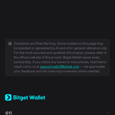
Disclaimer and Risk Warning: Some content on this page may
be assisted or generated by AI and is for general reference only.
For the most accurate and updated information, please refer to
the official website of the project. Bitget Wallet values every
partnership. If you notice any issues or inaccuracies, feel free to
reach out to us at
support.web3@bitget.com
— we appreciate
your feedback and will make improvements where needed.
English
日本語
Tiếng Việt
Русский
会社
Español (Latinoamérica)