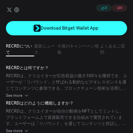
エイターは自身の動画をNFTとしてミントし、プラットフォーム上で
直接販売することもでき、購入者は所有権と広告収入の一部を得ら
0
0
れ、その収益は$RECRDトークンまたは法定通貨で換金可能です。
Download Bitget Wallet App
RECRDについ
最新ニュー
今後のキャンペーン情
よくあるご質
て
ス
報
問
RECRDとは何ですか？
RECRDは、クリエイターが広告収益の最大100％を獲得でき、ユ
ーザーが「リバウンド」と呼ばれる動的なビデオレスポンスを通
じてコンテンツに参加できる、ブロックチェーン技術を活用した
ソーシャルマネタイズおよびインタラクティブビデオプラットフ
See more
ォームです。Suiブロックチェーン上に構築されており、革新的
RECRDはどのように機能しますか？
なマネタイズソリューションを提供しユーザーとのインタラクシ
RECRDは、クリエイターが自分の動画をNFTとしてミントし、
ョンを強化することで、クリエイターエコノミーの革命を目指し
プラットフォーム上で直接販売できる仕組みで運営されていま
ています。
す。ユーザーは「リバウンド」を通じてコンテンツと対話し、エ
ンゲージメントを高める動的なビデオレスポンスを作成できま
See more