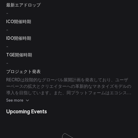
最新エアドロップ
た。2024年10月、RECRDはShemaroo Entertainmentと提携
し、ボリウッド映画をブロックチェーン世界のデジタルコレクテ
-
ィブルとして提供、ファンエンゲージメントの向上と新たな収益
ICO開催時期
源の創出を図っています。
-
IDO開催時期
-
TGE開催時期
-
プロジェクト発表
RECRDは段階的なグローバル展開計画を発表しており、ユーザ
ーベースの拡大とクリエイターへの革新的なマネタイズモデルの
導入を目指しています。また、同プラットフォームはエコシステ
ムをさらに強化するために、独自トークン$RECRDのローンチ準
See more
備も進めています。
Upcoming Events