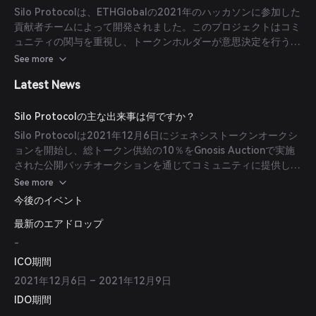
より、ガバナンスの承認なしに誰でも任意のトークンの市場を作
Silo Protocolは、ETHGlobalの2021年のハッカソンに参加した
成できます。
貢献者チームによって開発されました。このプロジェクトはコミ
ュニティの関与を重視し、トークンホルダーが意思決定を行う分
散型自律組織（DAO）として運営されています。
See more
Latest News
Silo Protocolの主な出来事は何ですか？
Silo Protocolは2021年12月6日にジェネシストークンオークシ
ョンを開始し、総トークン供給の10％をGnosis Auctionで実施
された公開バッチオークションを通じてコミュニティに提供しま
した。このイベントは公正なトークン配布を確立し、プロトコル
See more
の開発と流動性の資金調達を目的としています。
今後のイベント
最新のエアドロップ
-
ICO期間
2021年12月6日 – 2021年12月9日
IDO期間