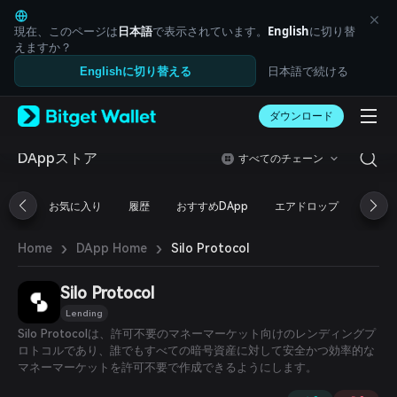
English
日本語
現在、このページは
日本語
で表示されています。
English
に切り替
Tiếng Việt
えますか？
Русский
日本語で続ける
Englishに切り替える
Español (Latinoamérica)
Türkçe
ダウンロード
Italiano
Français
Deutsch
DAppストア
すべてのチェーン
简体中文
繁體中文
お気に入り
履歴
おすすめDApp
エアドロップ
DeFi
Português (Portugal)
Bahasa Indonesia
›
›
Silo Protocol
Home
DApp Home
ภาษาไทย
العربية
हिन्दी
Silo Protocol
বাংলা
Lending
Español
Silo Protocolは、許可不要のマネーマーケット向けのレンディングプ
Português (Brasil)
ロトコルであり、誰でもすべての暗号資産に対して安全かつ効率的な
Español (Argentina)
マネーマーケットを許可不要で作成できるようにします。