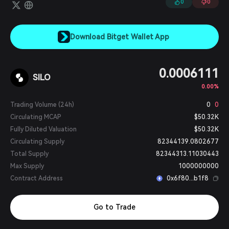
0
0
Download Bitget Wallet App
0.0006111
SILO
0.00%
Trading Volume (24h)
0
0
Circulating MCAP
$50.32K
Fully Diluted Valuation
$50.32K
Circulating Supply
82344139.0802677
Total Supply
82344313.11030443
Max Supply
1000000000
Contract Address
0x6f80...b1f8
Go to Trade