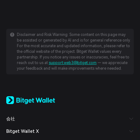
Disclaimer and Risk Warning: Some content on this page may
be assisted or generated by AI and is for general reference only.
For the most accurate and updated information, please refer to
the official website of the project. Bitget Wallet values every
partnership. If you notice any issues or inaccuracies, feel free to
reach out to us at
support.web3@bitget.com
— we appreciate
your feedback and will make improvements where needed.
English
日本語
Tiếng Việt
Русский
会社
Español (Latinoamérica)
Türkçe
Bitget Wallet X
Italiano
Français