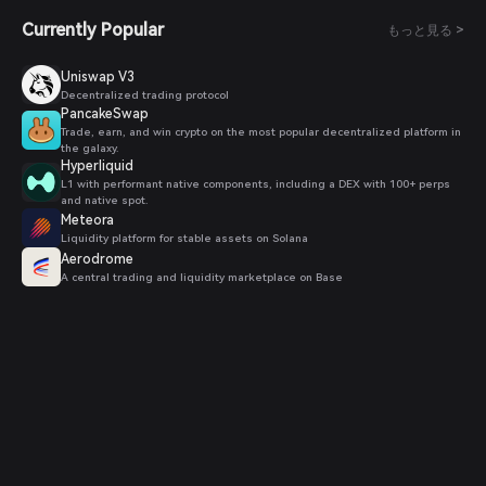
Currently Popular
もっと見る >
Uniswap V3
Decentralized trading protocol
PancakeSwap
Trade, earn, and win crypto on the most popular decentralized platform in
the galaxy.
Hyperliquid
L1 with performant native components, including a DEX with 100+ perps
and native spot.
Meteora
Liquidity platform for stable assets on Solana
Aerodrome
A central trading and liquidity marketplace on Base