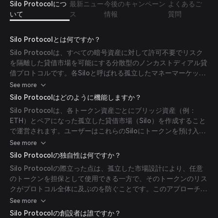
Silo Protocolにつ
最新ニュー
今後のキャンペーン
よくあるご
いて
ス
情報
質問
Silo Protocolとは何ですか？
Silo Protocolは、すべての暗号資産に対して許可不要でリスク
を隔離した貸借市場を可能にする分散型のノンカストディアル貸
借プロトコルです。各Siloと呼ばれる孤立したマネーマーケット
を作成し、それぞれがブリッジ資産（例：ETH）とユニークなト
See more
ークンの2つの資産のみをサポートすることで、ユーザーはどの
Silo Protocolはどのように機能しますか？
トークンでも安全に借入や貸出ができます。この設計によりリス
Silo Protocolは、各トークン資産ごとにブリッジ資産（例：
クが隔離され、資本効率が向上します。
ETH）とペアになった孤立した貸借市場（Silo）を作成すること
で運営されます。ユーザーはこれらのSiloにトークンを預け入
れ、借入可能にするかどうかを選択できます。借入可能な預金は
See more
利息を生みますが、借入不可の預金は利息を生みません。この構
Silo Protocolの独自性は何ですか？
造により、各トークンに関連するリスクがそれぞれのSilo内に限
Silo Protocolの際立った点は、孤立した市場設計により、任意
定され、プロトコル全体のシステミックリスクを防ぎます。
のトークンを担保として使用できる一方で、そのトークンのリス
クがプロトコル全体に及ぶのを防ぐことです。このアプローチに
より、多種多様なトークンの貸借市場を作成でき、包摂性とスケ
See more
ーラビリティが促進されます。さらに、Siloの許可不要の性質に
Silo Protocolの創設者は誰ですか？