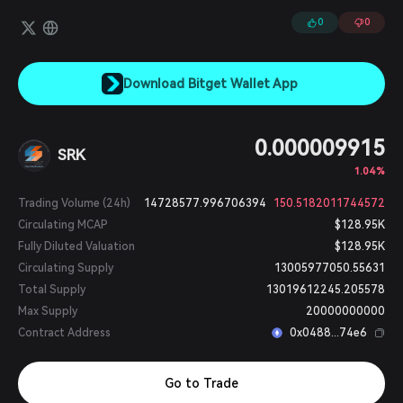
SparkLearn、SparkPlay、SparkEarn、SparkDeFiが含まれます。
0
0
Download Bitget Wallet App
0.000009915
SRK
1.04%
Trading Volume (24h)
14728577.996706394
150.5182011744572
Circulating MCAP
$128.95K
Fully Diluted Valuation
$128.95K
Circulating Supply
13005977050.55631
Total Supply
13019612245.205578
Max Supply
20000000000
Contract Address
0x0488...74e6
Go to Trade