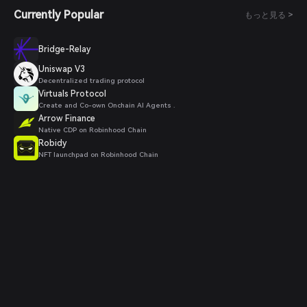
Currently Popular
もっと見る >
Bridge-Relay
Uniswap V3
Decentralized trading protocol
Virtuals Protocol
Create and Co-own Onchain AI Agents .
Arrow Finance
Native CDP on Robinhood Chain
Robidy
NFT launchpad on Robinhood Chain