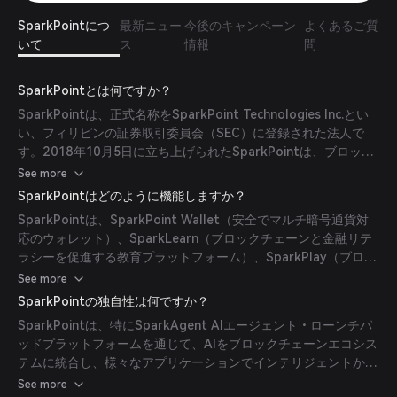
SparkPointにつ
最新ニュー
今後のキャンペーン
よくあるご質
いて
ス
情報
問
SparkPointとは何ですか？
SparkPointは、正式名称をSparkPoint Technologies Inc.とい
い、フィリピンの証券取引委員会（SEC）に登録された法人で
す。2018年10月5日に立ち上げられたSparkPointは、ブロック
チェーン技術を活用してグローバルなユーザー向けに実用的なソ
See more
リューションを提供しています。本プロジェクトは、
SparkPointはどのように機能しますか？
SparkAgent AIエージェント・ローンチパッドプラットフォーム
SparkPointは、SparkPoint Wallet（安全でマルチ暗号通貨対
のようにブロックチェーンとAIを統合し、様々なアプリケーショ
応のウォレット）、SparkLearn（ブロックチェーンと金融リテ
ンでのインテリジェントかつ自動化されたサービスを可能にする
ラシーを促進する教育プラットフォーム）、SparkPlay（ブロッ
ことで、人工知能（AI）をエコシステムに組み込みながらブロッ
クチェーン技術を紹介するインタラクティブなゲーム）、
See more
クチェーンの進化を促進することを目指しています。
SparkEarn（暗号通貨の採用を促進するインセンティブプログラ
SparkPointの独自性は何ですか？
ム）、SparkDeFi（金融包摂を目指した分散型金融サービス）な
SparkPointは、特にSparkAgent AIエージェント・ローンチパ
ど、ブロックチェーンベースの一連の製品を通じて運営されてい
ッドプラットフォームを通じて、AIをブロックチェーンエコシス
ます。これらの製品はSparkPointがブロックチェーンとAIを探
テムに統合し、様々なアプリケーションでインテリジェントかつ
求するための基盤を築き、同社をスケーラブルな次世代ソリュー
自動化されたサービスを可能にする点で際立っています。加え
See more
ションの開発におけるパイオニアとして位置づけています。