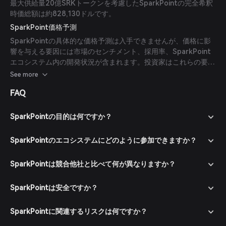
最大供給量20億SRKトークンを考慮したSparkPointの完全希釈
時価総額は約828,130ドルです。
SparkPoint価格予測
SparkPointの具体的な価格予測は入手できませんが、価格に影
響を与える要因には市場のセンチメント、採用率、SparkPoint
エコシステム内の開発状況が含まれます。投資家はこれらの要因
を考慮し、十分に調査した上でトークンの可能性を評価する必要
See more
があります。
FAQ
SparkPointの目的は何ですか？
SparkPointのエコシステムにどのように参加できますか？
SparkPointは競合他社と比べて何が異なりますか？
SparkPointは安全ですか？
SparkPointに関連するリスクは何ですか？