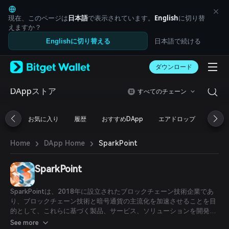
English
日本語
現在、このページは
日本語
で表示されています。
English
に切り替
Tiếng Việt
えますか？
Русский
日本語で続ける
Englishに切り替える
Español (Latinoamérica)
Türkçe
ダウンロード
Italiano
Français
Deutsch
DAppストア
すべてのチェーン
简体中文
繁體中文
お気に入り
履歴
おすすめDApp
エアドロップ
DeFi
Português (Portugal)
Bahasa Indonesia
›
›
SparkPoint
Home
DApp Home
ภาษาไทย
العربية
हिन्दी
SparkPoint
বাংলা
Español
SparkPointは、2018年に設立されたブロックチェーン技術企業であ
Português (Brasil)
り、ブロックチェーン技術と暗号通貨の主流化を加速させることを目
Español (Argentina)
的として、これらに基づく製品、サービス、ソリューションを開発し
ています。主な製品・サービスには、SparkPoint Wallet、
See more