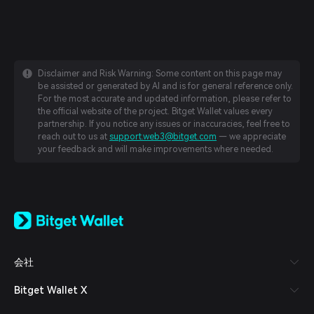
Disclaimer and Risk Warning: Some content on this page may
be assisted or generated by AI and is for general reference only.
For the most accurate and updated information, please refer to
the official website of the project. Bitget Wallet values every
partnership. If you notice any issues or inaccuracies, feel free to
reach out to us at
support.web3@bitget.com
— we appreciate
your feedback and will make improvements where needed.
English
日本語
Tiếng Việt
Русский
会社
Español (Latinoamérica)
Türkçe
Bitget Wallet X
Italiano
Français