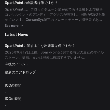
て、金融包摂と金融リテラシーに焦点を当て、教育プラットフォ
SparkPointの創設者は誰ですか？
ームや暗号通貨採用を促進するインセンティブプログラムを提供
SparkPointは、ブロックチェーン愛好家であり金融および税務
しています。
コンサルタントのアンディ・アグナスが設立し、同氏がCEOを務
めています。ConsenSys認定のブロックチェーン開発者である
リコ・ズニガが最高技術責任者（CTO）です。
See more
Latest News
SparkPointに関する主な出来事は何ですか？
2025年9月19日現在、SparkPointに関する特定の最近のマイル
ストーン、提携、または発表は確認できていません。
今後のイベント
最新のエアドロップ
-
ICOの時間
-
IDOの時間
-