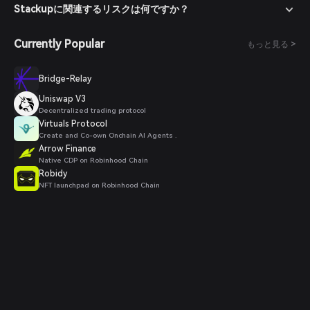
Stackupに関連するリスクは何ですか？
Currently Popular
もっと見る >
Bridge-Relay
Uniswap V3
Decentralized trading protocol
Virtuals Protocol
Create and Co-own Onchain AI Agents .
Arrow Finance
Native CDP on Robinhood Chain
Robidy
NFT launchpad on Robinhood Chain