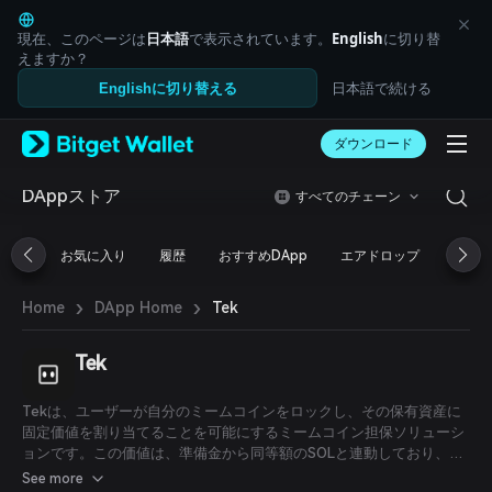
English
日本語
現在、このページは
日本語
で表示されています。
English
に切り替
Tiếng Việt
えますか？
Русский
日本語で続ける
Englishに切り替える
Español (Latinoamérica)
Türkçe
ダウンロード
Italiano
Français
Deutsch
DAppストア
すべてのチェーン
简体中文
繁體中文
お気に入り
履歴
おすすめDApp
エアドロップ
DeFi
Português (Portugal)
Bahasa Indonesia
›
›
Tek
Home
DApp Home
ภาษาไทย
العربية
हिन्दी
Tek
বাংলা
Español
Tekは、ユーザーが自分のミームコインをロックし、その保有資産に
Português (Brasil)
固定価値を割り当てることを可能にするミームコイン担保ソリューシ
Español (Argentina)
ョンです。この価値は、準備金から同等額のSOLと連動しており、そ
のSOLはさまざまな高利回りプロトコルにステークされています。ユ
See more