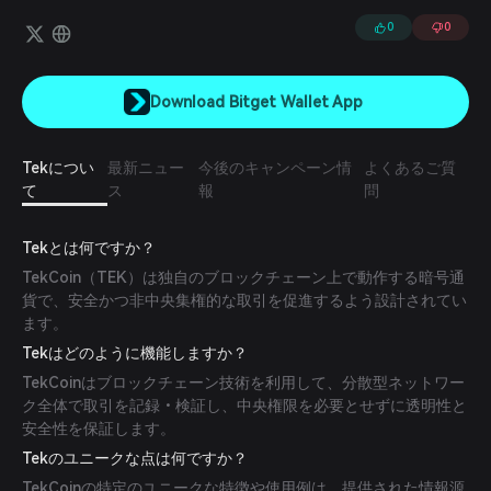
ーザーは自身の好みに応じて異なるロックイン期間を選択できます。
AIがステーキングプロセスを積極的に管理し、リターンを最大化し最
0
0
適な利回りを確保するためにプロトコル間で資金を再配分します。
Download Bitget Wallet App
Tekについ
最新ニュー
今後のキャンペーン情
よくあるご質
て
ス
報
問
Tekとは何ですか？
TekCoin（TEK）は独自のブロックチェーン上で動作する暗号通
貨で、安全かつ非中央集権的な取引を促進するよう設計されてい
ます。
Tekはどのように機能しますか？
TekCoinはブロックチェーン技術を利用して、分散型ネットワー
ク全体で取引を記録・検証し、中央権限を必要とせずに透明性と
安全性を保証します。
Tekのユニークな点は何ですか？
TekCoinの特定のユニークな特徴や使用例は、提供された情報源