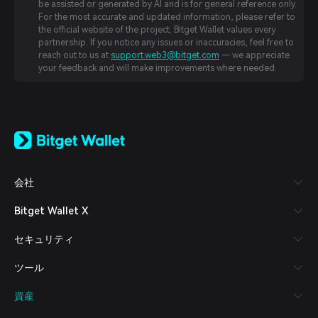
be assisted or generated by AI and is for general reference only.
For the most accurate and updated information, please refer to
the official website of the project. Bitget Wallet values every
partnership. If you notice any issues or inaccuracies, feel free to
reach out to us at
support.web3@bitget.com
— we appreciate
your feedback and will make improvements where needed.
English
日本語
Tiếng Việt
Русский
会社
Español (Latinoamérica)
Türkçe
Bitget Wallet X
Italiano
Français
セキュリティ
Deutsch
简体中文
ツール
繁體中文
Português (Portugal)
資産
Bahasa Indonesia
ภาษาไทย