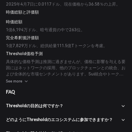
2025年4月7日に0.0117ドル、現在価格から36.58％の上昇。
時価総額と評価額
時価総額
1億6,194万ドル、暗号通貨の中で263位。
完全希釈後評価額
1億7,829万ドル、総供給量111.5億Tトークンを考慮。
Threshold価格予測
具体的な価格予測は推測に過ぎませんが、価格に影響を与える要
因にはネットワークの採用、他のブロックチェーンとの統合、お
よび全体的な市場センチメントがあります。Sui統合やトークン
バーンなどの最近の展開は、トークンの価値に良い影響を与える
See more
可能性があります。
FAQ
Thresholdの目的は何ですか？
どのようにThresholdのエコシステムに参加できますか？