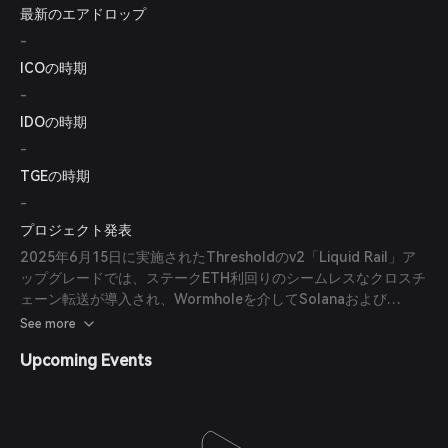
最新のエアドロップ
-
ICOの時期
-
IDOの時期
-
TGEの時期
-
プロジェクト発表
2025年6月15日に実施されたThresholdのv2「Liquid Rail」ア
ップグレードでは、ステークETH利回りのシームレスなクロスチ
ェーン転送が導入され、Wormholeを介してSolanaおよび
Avalancheのサポートが統合されました。その結果、プロトコル
See more
の預託額が48％増加しました。
Upcoming Events