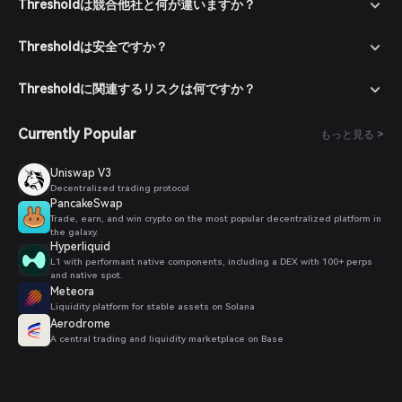
Thresholdは競合他社と何が違いますか？
Thresholdは安全ですか？
Thresholdに関連するリスクは何ですか？
Currently Popular
もっと見る >
Uniswap V3
Decentralized trading protocol
PancakeSwap
Trade, earn, and win crypto on the most popular decentralized platform in
the galaxy.
Hyperliquid
L1 with performant native components, including a DEX with 100+ perps
and native spot.
Meteora
Liquidity platform for stable assets on Solana
Aerodrome
A central trading and liquidity marketplace on Base