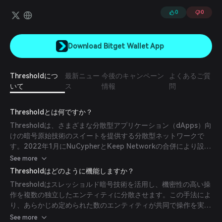
クチェーンネットワーク上でユーザーの主権を守るという共通の目標
を持ち、2つの分散型ネットワークによる初のオンチェーン統合を実
0
0
現しました。KeepネットワークのインフラストラクチャとNuCypher
のプライバシー機能により、ユーザーはデジタル資産を安全かつ非公
開のまま保持することができます。
Download Bitget Wallet App
Thresholdにつ
最新ニュー
今後のキャンペーン
よくあるご質
いて
ス
情報
問
Thresholdとは何ですか？
Thresholdは、さまざまな分散型アプリケーション（dApps）向
けの暗号原始技術のスイートを提供する分散型ネットワークで
す。2022年1月にNuCypherとKeep Networkの合併により設立
され、ブロックチェーンアプリケーションにおけるプライバシー
See more
とセキュリティの強化を目指しています。
Thresholdはどのように機能しますか？
Thresholdはスレッショルド暗号技術を活用し、機密性の高い操
作を複数の独立したエンティティに分散させます。この手法によ
り、あらかじめ定められた数のエンティティが共同で操作を実行
する必要があり、セキュリティが向上し、中央集権的な管理リス
See more