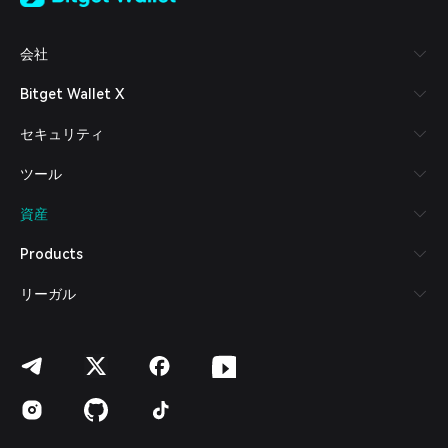
Tiếng Việt
Русский
会社
Español (Latinoamérica)
Türkçe
Bitget Wallet X
Italiano
Français
セキュリティ
Deutsch
简体中文
ツール
繁體中文
Português (Portugal)
資産
Bahasa Indonesia
ภาษาไทย
Products
العربية
हिन्दी
リーガル
বাংলা
Español
Português (Brasil)
Español (Argentina)