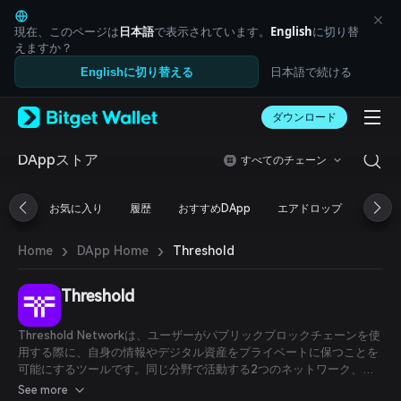
English
日本語
現在、このページは
日本語
で表示されています。
English
に切り替
Tiếng Việt
えますか？
Русский
日本語で続ける
Englishに切り替える
Español (Latinoamérica)
Türkçe
ダウンロード
Italiano
Français
Deutsch
DAppストア
すべてのチェーン
简体中文
繁體中文
お気に入り
履歴
おすすめDApp
エアドロップ
DeFi
Português (Portugal)
Bahasa Indonesia
›
›
Threshold
Home
DApp Home
ภาษาไทย
العربية
हिन्दी
Threshold
বাংলা
Español
Threshold Networkは、ユーザーがパブリックブロックチェーンを使
Português (Brasil)
用する際に、自身の情報やデジタル資産をプライベートに保つことを
Español (Argentina)
可能にするツールです。同じ分野で活動する2つのネットワーク、
NuCypherとKeepは、Threshold暗号技術を用いてパブリックブロッ
See more