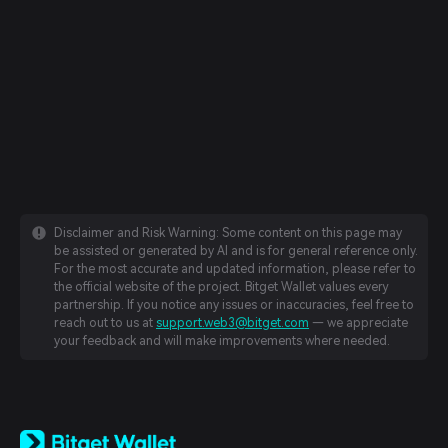
Disclaimer and Risk Warning: Some content on this page may
be assisted or generated by AI and is for general reference only.
For the most accurate and updated information, please refer to
the official website of the project. Bitget Wallet values every
partnership. If you notice any issues or inaccuracies, feel free to
reach out to us at
support.web3@bitget.com
— we appreciate
your feedback and will make improvements where needed.
English
日本語