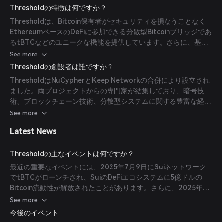
クが軽減されます。
Thresholdの特徴は何ですか？
Thresholdは、Bitcoin保有者がセキュリティを損なうことなく
EthereumベースのDeFiに参加できる分散型Bitcoinブリッジであ
るtBTCなどのユニークな機能を提供しています。さらに、基盤
情報を公開せずに安全なデータ共有を可能にする代理再暗号化サ
See more
ービスも提供しています。
Thresholdの創設者は誰ですか？
ThresholdはNuCypherとKeep Networkの合併により設立され
ました。両プロジェクトからの専門家が結集しており、暗号技
術、ブロックチェーン技術、分散型システムに関する豊富な経験
を持つチームで構成されています。
See more
Latest News
Thresholdの主なイベントは何ですか？
最近の重要なイベントには、2025年7月9日にSuiネットワーク
でtBTCがローンチされ、SuiのDeFiエコシステムに5億ドルの
Bitcoin流動性が解放されたことがあります。さらに、2025年6
月15日にThresholdは12億Tトークンのバーンを実施し、流通供
See more
給量を約10％削減しました。
今後のイベント