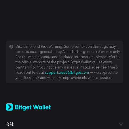
Disclaimer and Risk Warning: Some content on this page may
be assisted or generated by AI and is for general reference only.
For the most accurate and updated information, please refer to
the official website of the project. Bitget Wallet values every
partnership. If you notice any issues or inaccuracies, feel free to
reach out to us at
support.web3@bitget.com
— we appreciate
your feedback and will make improvements where needed.
English
日本語
Tiếng Việt
Русский
会社
Español (Latinoamérica)