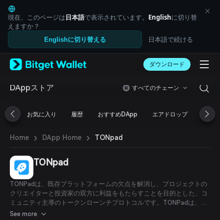
English
日本語
現在、このページは
日本語
で表示されています。
English
に切り替
Tiếng Việt
えますか？
Русский
日本語で続ける
Englishに切り替える
Español (Latinoamérica)
Türkçe
ダウンロード
Italiano
Français
Deutsch
DAppストア
すべてのチェーン
简体中文
繁體中文
お気に入り
履歴
おすすめDApp
エアドロップ
DeFi
Português (Portugal)
Bahasa Indonesia
›
›
TONpad
Home
DApp Home
ภาษาไทย
العربية
हिन्दी
TONpad
বাংলা
Español
TONPadは、既存プラットフォームの欠点を解消し、プロジェクトの
Português (Brasil)
クリエイターと投資家の双方に利益をもたらすことを目的とした、コ
Español (Argentina)
ミュニティ主導のトークンローンチプロトコルです。TONPadは、投
資家が積極的にプロジェクトに貢献することで割り当てを獲得する、
See more