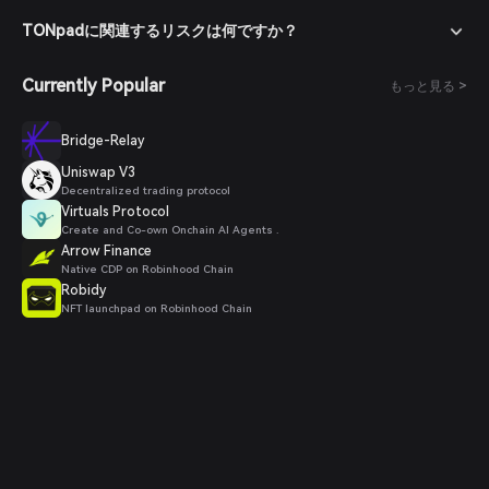
TONpadに関連するリスクは何ですか？
Currently Popular
もっと見る >
Bridge-Relay
Uniswap V3
Decentralized trading protocol
Virtuals Protocol
Create and Co-own Onchain AI Agents .
Arrow Finance
Native CDP on Robinhood Chain
Robidy
NFT launchpad on Robinhood Chain