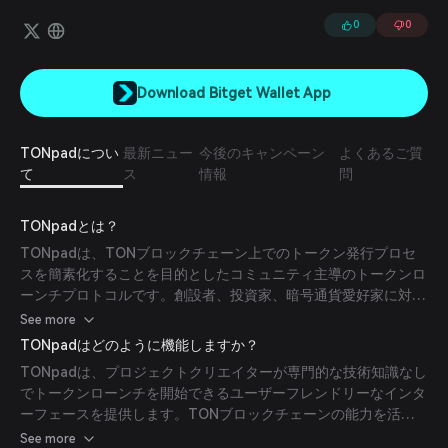
実力主義に基づくアプローチを提供します。
0
0
Download Bitget Wallet App
TONpadについ
最新ニュー
今後のキャンペーン
よくあるご質
て
ス
情報
問
TONpadとは？
TONpadは、TONブロックチェーン上でのトークン発行プロセ
スを簡素化することを目的としたコミュニティ主導のトークンロ
ーンチプロトコルです。創設者、投資家、暗号通貨愛好家に対応
し、迅速かつ効率的なトークンローンチを可能にするシームレス
See more
でパーミッションレスなプラットフォームを提供します。
TONpadはどのように機能しますか？
TONpadは、プロジェクトクリエイターが専門的な技術知識なし
でトークンローンチを開始できるユーザーフレンドリーなインタ
ーフェースを提供します。TONブロックチェーンの能力を活用
することで、安全で透明性の高いトークン配布を実現します。
See more