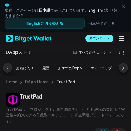
English
日本語
現在、このページは
日本語
で表示されています。
English
に切り替
Tiếng Việt
えますか？
Русский
日本語で続ける
Englishに切り替える
Español (Latinoamérica)
Türkçe
ダウンロード
Italiano
Français
Deutsch
DAppストア
すべてのチェーン
简体中文
繁體中文
お気に入り
履歴
おすすめDApp
エアドロップ
DeFi
Português (Portugal)
Bahasa Indonesia
›
›
TrustPad
Home
DApp Home
ภาษาไทย
العربية
हिन्दी
TrustPad
বাংলা
Español
TrustPadは、プロジェクトが資金調達を行い、初期段階の参加者に安
Português (Brasil)
全性を約束できる分散型マルチチェーン資金調達プラットフォームで
Español (Argentina)
す。