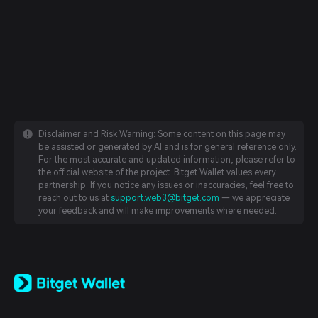
Disclaimer and Risk Warning: Some content on this page may
be assisted or generated by AI and is for general reference only.
For the most accurate and updated information, please refer to
the official website of the project. Bitget Wallet values every
partnership. If you notice any issues or inaccuracies, feel free to
reach out to us at
support.web3@bitget.com
— we appreciate
your feedback and will make improvements where needed.
English
日本語
Tiếng Việt
Русский