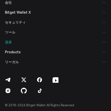
会社
Español (Latinoamérica)
Türkçe
Bitget Wallet X
Italiano
Français
セキュリティ
Deutsch
简体中文
ツール
繁體中文
Português (Portugal)
資産
Bahasa Indonesia
ภาษาไทย
Products
العربية
हिन्दी
リーガル
বাংলা
Español
Português (Brasil)
Español (Argentina)
© 2018-2026 Bitget Wallet All Rights Reserved