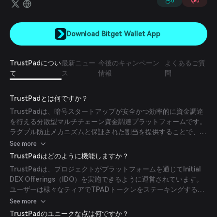
0
0
Download Bitget Wallet App
TrustPadについ
最新ニュー
今後のキャンペーン
よくあるご質
て
ス
情報
問
TrustPadとは何ですか？
TrustPadは、暗号スタートアップが安全かつ効率的に資金調達
を行える分散型マルチチェーン資金調達プラットフォームです。
ラグプル防止メカニズムと保証された割当を提供することで、初
期参加者に安全な環境を提供します。Ethereum、BNB Chain、
See more
Solana、Avalanche、Fantom、Polygon、Arbitrumなど、複数
TrustPadはどのように機能しますか？
のブロックチェーンをサポートしています。
TrustPadは、プロジェクトがプラットフォームを通じてInitial
DEX Offerings（IDO）を実施できるように運営されています。
ユーザーは様々なティアでTPADトークンをステーキングするこ
とでIDOに参加でき、それによってトークン販売への割当および
See more
アクセス権が決定されます。プラットフォームはIDOに対して抽
TrustPadのユニークな点は何ですか？