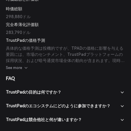
時価総額
298,880ドル
完全希薄化評価額
283,790ドル
TrustPadの価格予測
具体的な価格予測は投機的ですが、TPADの価格に影響を与える
要因には、市場のセンチメント、TrustPadプラットフォームの
採用状況、および暗号通貨市場全体の動向が含まれます。現時点
では、信頼できる専門家や出版物からの予測はありません。
See more
FAQ
TrustPadの目的は何ですか？
TrustPadのエコシステムにどのように参加できますか？
TrustPadは競合他社と何が違いますか？