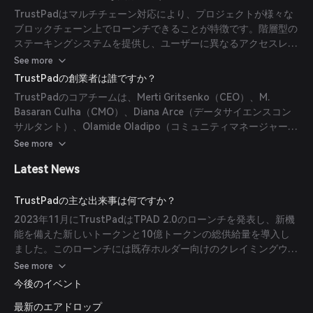
選モデルを採用しており、上位ティアでは保証された割当や追加
TrustPadはマルチチェーン対応により、プロジェクトが様々な
の特典が提供されます。
ブロックチェーン上でローンチできることが特徴です。階層型の
ステーキングシステムを提供し、ユーザーに異なるアクセスレベ
ルや特典を付与します。さらに、ラグプル防止メカニズムの実装
See more
とIDO開催前の徹底したプロジェクト審査によってセキュリティ
TrustPadの創業者は誰ですか？
を重視しています。
TrustPadのコアチームは、Merti Gritsenko（CEO）、M.
Basaran Culha（CMO）、Diana Arce（データサイエンスコン
サルタント）、Olamide Oladipo（コミュニティマネージャー）
で構成されています。
See more
Latest News
TrustPadの主な出来事は何ですか？
2023年11月にTrustPadはTPAD 2.0のローンチを発表し、新機
能を備えた新しいトークンと10億トークンの総供給量を導入し
ました。このローンチには既存ホルダー向けのクレイミングウィ
ンドウと供給量削減のための大規模なトークンバーンイベントが
See more
含まれています。
今後のイベント
最新のエアドロップ