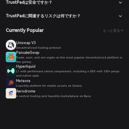
TrustPadは安全ですか？
TrustPadに関連するリスクは何ですか？
Currently Popular
もっと見る >
Uniswap V3
Decentralized trading protocol
PancakeSwap
Trade, earn, and win crypto on the most popular decentralized platform in
the galaxy.
Hyperliquid
L1 with performant native components, including a DEX with 100+ perps
and native spot.
Meteora
Liquidity platform for stable assets on Solana
Aerodrome
A central trading and liquidity marketplace on Base