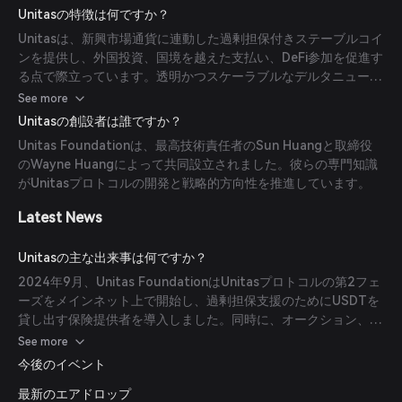
の手法により、オンチェーン取引需要から市場中立かつ銀行非依
Unitasの特徴は何ですか？
存の利回りが得られます。
Unitasは、新興市場通貨に連動した過剰担保付きステーブルコイ
ンを提供し、外国投資、国境を越えた支払い、DeFi参加を促進す
る点で際立っています。透明かつスケーラブルなデルタニュート
ラル戦略により、暗号価格とほとんど相関しない高い米ドル建て
See more
年利を実現しています。
Unitasの創設者は誰ですか？
Unitas Foundationは、最高技術責任者のSun Huangと取締役
のWayne Huangによって共同設立されました。彼らの専門知識
がUnitasプロトコルの開発と戦略的方向性を推進しています。
Latest News
Unitasの主な出来事は何ですか？
2024年9月、Unitas FoundationはUnitasプロトコルの第2フェ
ーズをメインネット上で開始し、過剰担保支援のためにUSDTを
貸し出す保険提供者を導入しました。同時に、オークション、利
益分配、IP関連の特典を含む4REXのトークノミクスシステムが
See more
稼働を開始しました。
今後のイベント
最新のエアドロップ