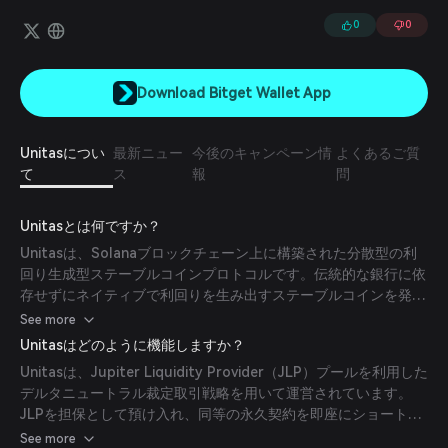
ンを定義しており、これらは新興市場通貨を表す勘定単位として役立
ちます。Unitasのユニット化ステーブルコインは、外部のUSDステー
0
0
ブルコイン（例：USDT、USDC、Dai）によって過剰に準備されてい
ます。その目的は、USDステーブルコインを各国の現地通貨単位に
「ユニット化」することで、異なる国の人々に取引の容易さと効率性
Download Bitget Wallet App
を提供することです。Unitas ProtocolはUSDと他通貨の間の価値変換
者であり、各Unitasステーブルコインが無条件でUSDステーブルコイ
ンに「戻す」ことができることを保証します。
Unitasについ
最新ニュー
今後のキャンペーン情
よくあるご質
て
ス
報
問
Unitasとは何ですか？
Unitasは、Solanaブロックチェーン上に構築された分散型の利
回り生成型ステーブルコインプロトコルです。伝統的な銀行に依
存せずにネイティブで利回りを生み出すステーブルコインを発行
し、高速でスケーラブル、検閲耐性のある金融ソリューションの
See more
提供を目指しています。
Unitasはどのように機能しますか？
Unitasは、Jupiter Liquidity Provider（JLP）プールを利用した
デルタニュートラル裁定取引戦略を用いて運営されています。
JLPを担保として預け入れ、同等の永久契約を即座にショート
し、手数料収入を確保すると同時に価格リスクを中和します。こ
See more