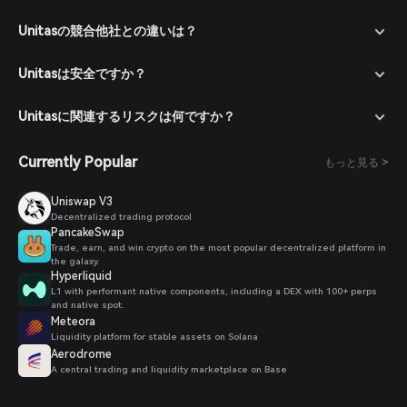
を入金します。
マーケットへ移動：Bitgetウォレット内のマーケットセクション
Unitasの競合他社との違いは？
でUnitasを検索し、取引可能なペアを確認します。
注文を出す：希望の取引ペア（例：Unitas/USDT）を選択し、
Unitasは安全ですか？
購入希望数量を入力して注文を確定してください。取引完了後、
Unitasがウォレットに追加されます。
Unitasに関連するリスクは何ですか？
Currently Popular
もっと見る >
Uniswap V3
Decentralized trading protocol
PancakeSwap
Trade, earn, and win crypto on the most popular decentralized platform in
the galaxy.
Hyperliquid
L1 with performant native components, including a DEX with 100+ perps
and native spot.
Meteora
Liquidity platform for stable assets on Solana
Aerodrome
A central trading and liquidity marketplace on Base