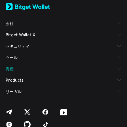
English
日本語
Tiếng Việt
Русский
会社
Español (Latinoamérica)
Türkçe
Bitget Wallet X
Italiano
Français
セキュリティ
Deutsch
简体中文
ツール
繁體中文
Português (Portugal)
資産
Bahasa Indonesia
ภาษาไทย
Products
العربية
हिन्दी
リーガル
বাংলা
Español
Português (Brasil)
Español (Argentina)