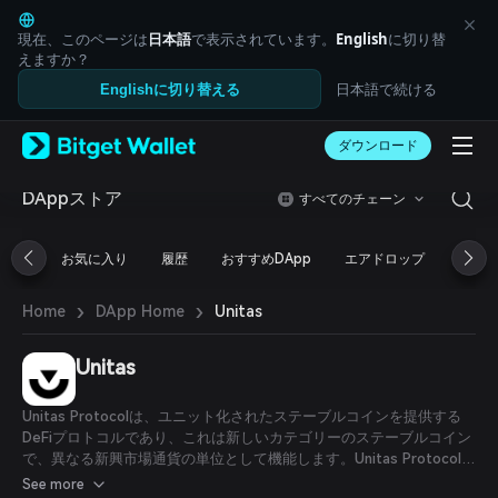
English
日本語
現在、このページは
日本語
で表示されています。
English
に切り替
Tiếng Việt
えますか？
Русский
日本語で続ける
Englishに切り替える
Español (Latinoamérica)
Türkçe
ダウンロード
Italiano
Français
Deutsch
DAppストア
すべてのチェーン
简体中文
繁體中文
お気に入り
履歴
おすすめDApp
エアドロップ
DeFi
Português (Portugal)
Bahasa Indonesia
›
›
Unitas
Home
DApp Home
ภาษาไทย
العربية
हिन्दी
Unitas
বাংলা
Español
Unitas Protocolは、ユニット化されたステーブルコインを提供する
Português (Brasil)
DeFiプロトコルであり、これは新しいカテゴリーのステーブルコイン
Español (Argentina)
で、異なる新興市場通貨の単位として機能します。Unitas Protocolは
新たなステーブルコインカテゴリーであるユニット化ステーブルコイ
See more