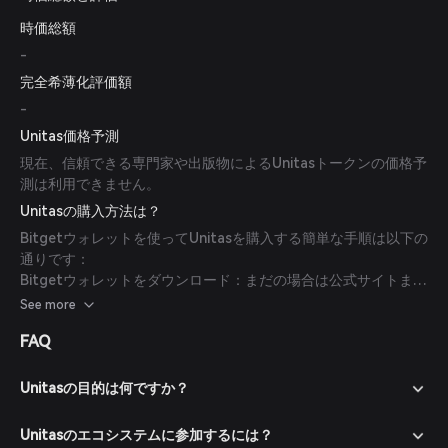
時価総額
-
完全希薄化評価額
-
Unitas価格予測
現在、信頼できる専門家や出版物によるUnitasトークンの価格予
測は利用できません。
Unitasの購入方法は？
Bitgetウォレットを使ってUnitasを購入する簡単な手順は以下の
通りです：
Bitgetウォレットをダウンロード：まだの場合は公式サイトまた
はアプリストアからBitgetウォレットアプリをダウンロードして
See more
ください。
FAQ
アカウント作成：アプリを開き、画面の指示に従って新しいアカ
ウントを作成します。強力なパスワードでアカウントを保護して
ください。
Unitasの目的は何ですか？
ウォレットに資金を入金：暗号通貨を送金するか、対応する決済
方法で法定通貨から暗号通貨を購入してBitgetウォレットに資金
Unitasのエコシステムに参加するには？