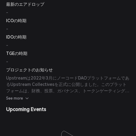
最新のエアドロップ
-
ICOの時期
-
IDOの時期
-
TGEの時期
-
プロジェクトのお知らせ
Upstreamは2022年3月にノーコードDAOプラットフォームであ
るUpstream Collectivesを正式に公開しました。このプラット
フォームは、財務、投票、ガバナンス、トークンゲーティング、
グループチャット、投票委任、ウォレットなど、主要なDAO要素
See more
を一体化した体験を提供します。(
crypto-reporter.com
)
Upcoming Events