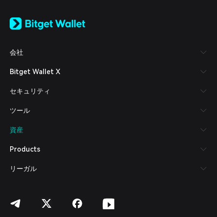
English
日本語
Tiếng Việt
Русский
会社
Español (Latinoamérica)
Türkçe
Bitget Wallet X
Italiano
Français
セキュリティ
Deutsch
简体中文
ツール
繁體中文
Português (Portugal)
資産
Bahasa Indonesia
ภาษาไทย
Products
العربية
हिन्दी
リーガル
বাংলা
Español
Português (Brasil)
Español (Argentina)