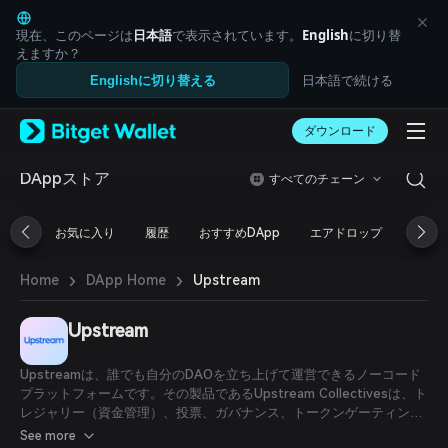
English
日本語
現在、このページは
日本語
で表示されています。
English
に切り替
Tiếng Việt
えますか？
Русский
日本語で続ける
Englishに切り替える
Español (Latinoamérica)
Türkçe
ダウンロード
Italiano
Français
Deutsch
DAppストア
すべてのチェーン
简体中文
繁體中文
お気に入り
履歴
おすすめDApp
エアドロップ
DeFi
Português (Portugal)
Bahasa Indonesia
›
›
Upstream
Home
DApp Home
ภาษาไทย
العربية
हिन्दी
Upstream
বাংলা
Español
Upstreamは、誰でも自分のDAOを立ち上げて運営できるノーコード
Português (Brasil)
プラットフォームです。その製品であるUpstream Collectivesは、ト
Español (Argentina)
レジャリー（資金管理）、投票、ガバナンス、トークンゲーティン
グ、グループチャット、投票の委任、ウォレットといったDAOの主要
See more