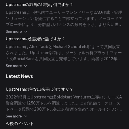
ニティ構築や意思決定に集中できるようにします。
Upstreamの独自の特徴は何ですか？
(
upstreamapp.com
)
Upstreamは、包括的でユーザーフレンドリーなDAO作成・管理
ソリューションを提供することで際立っています。ノーコードア
プローチにより、分散型ガバナンスの敷居を下げ、より広い層に
アクセス可能にしています。さらに、メンバーがモバイルデバイ
See more
スから投票できる唯一のDAOプラットフォームであり、利便性と
Upstreamの創設者は誰ですか？
参加意欲を高めています。(
upstreamapp.com
)
UpstreamはAlex TaubとMichael Schonfeldによって共同設立
されました。Upstream以前は、ソーシャル分析プラットフォー
ムのSocialRankを共同設立し売却しています。両者は2012年か
ら暗号通貨分野に携わっており、その豊富な経験をUpstreamの
See more
開発に活かしています。(
crypto-reporter.com
)
Latest News
Upstreamの主な出来事は何ですか？
2022年3月にUpstreamはBoldstart Ventures主導のシリーズA
資金調達で1250万ドルを調達しました。この資金は、クローズ
ドベータ段階で200万ドル以上の資産を集めたオールインワン
DAOプラットフォームであるUpstream Collectivesの拡大を目
See more
的としています。(
crypto-reporter.com
)
今後のイベント