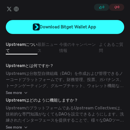
要素を一つにまとめ、シームレスな体験を提供します。
0
0
Download Bitget Wallet App
Upstreamについ
最新ニュー
今後のキャンペーン
よくあるご質
て
ス
情報
問
Upstreamとは何ですか？
Upstreamは分散型自律組織（DAO）を作成および管理できるノ
ーコードプラットフォームです。財務管理、投票、ガバナンス、
トークンゲーティング、グループチャット、ウォレット機能な
ど、重要なDAOコンポーネントを統合し、一体的な体験としてプ
See more
ロセスを簡素化します。(
upstreamapp.com
)
Upstreamはどのように機能しますか？
UpstreamのプラットフォームであるUpstream Collectivesは、
技術的な専門知識がなくてもDAOを設立できるようにします。洗
練されたインターフェースを提供することで、様々なDAOツール
を一元化し、複数のプラットフォームを操作することなくコミュ
See more