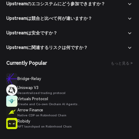
を用いた支払い方法で暗号通貨を購入し、Bitgetウォレットに資
Upstreamのエコシステムにどう参加できますか？
金を入金します。
マーケットへ移動する: Bitgetウォレット内のマーケットセクシ
Upstreamは競合と比べて何が違いますか？
ョンに進み、Upstreamトークンを検索して利用可能な取引ペア
を表示します。
Upstreamは安全ですか？
注文を出す: 希望の取引ペア（例：Upstreamトークン/USDT）
を選択し、購入したい量を入力して注文を確定します。取引完了
後、Upstreamトークンがウォレットに追加されます。
Upstreamに関連するリスクは何ですか？
Currently Popular
もっと見る >
Bridge-Relay
Uniswap V3
Decentralized trading protocol
Virtuals Protocol
Create and Co-own Onchain AI Agents .
Arrow Finance
Native CDP on Robinhood Chain
Robidy
NFT launchpad on Robinhood Chain