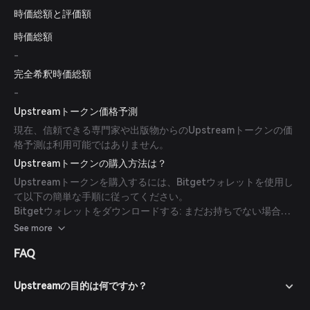
時価総額と評価額
時価総額
-
完全希釈時価総額
-
Upstreamトークン価格予測
現在、信頼できる専門家や出版物からのUpstreamトークンの価
格予測は利用可能ではありません。
Upstreamトークンの購入方法は？
Upstreamトークンを購入するには、Bitgetウォレットを使用し
て以下の簡単な手順に従ってください。
Bitgetウォレットをダウンロードする: まだお持ちでない場合
は、公式サイトやアプリストアからBitgetウォレットアプリをダ
See more
ウンロードしてください。
FAQ
アカウントを作成する: アプリを開き、画面の指示に従って新し
いアカウントを作成します。強力なパスワードでアカウントを保
護してください。
Upstreamの目的は何ですか？
ウォレットに資金を入金する: 仮想通貨を送金するか、法定通貨