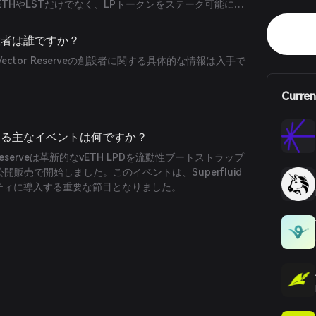
THやLSTだけでなく、LPトークンをステーク可能にす
ィと利回り生成の可能性を高めています。
の創設者は誰ですか？
ctor Reserveの創設者に関する具体的な情報は入手で
Curren
veにおける主なイベントは何ですか？
 Reserveは革新的なvETH LPDを流動性ブートストラップ
開販売で開始しました。このイベントは、Superfluid
ミュニティに導入する重要な節目となりました。