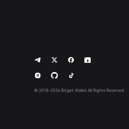
Deutsch
简体中文
繁體中文
Português (Portugal)
Bahasa Indonesia
ภาษาไทย
العربية
हिन्दी
বাংলা
Español
Português (Brasil)
Español (Argentina)
© 2018-2026 Bitget Wallet All Rights Reserved