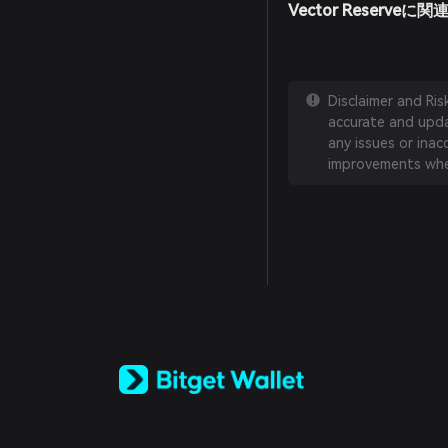
Vector Reserv
Disclaimer and Ri
accurate and updat
any issues or inac
improvements whe
English
日本語
Tiếng Việt
Русский
Español (Latinoamérica)
Türkçe
Italiano
Français