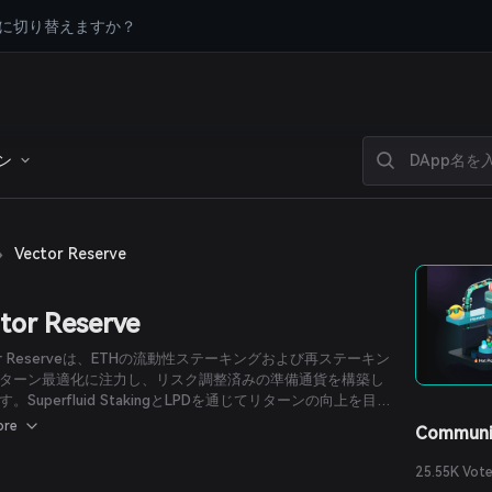
に切り替えますか？
ン
›
Vector Reserve
tor Reserve
tor Reserveは、ETHの流動性ステーキングおよび再ステーキン
ターン最適化に注力し、リスク調整済みの準備通貨を構築し
。Superfluid StakingとLPDを通じてリターンの向上を目指
の中核製品であるvETHは最大化されたリターンと安定性を提
ore
Communi
す。
25.55K Vot