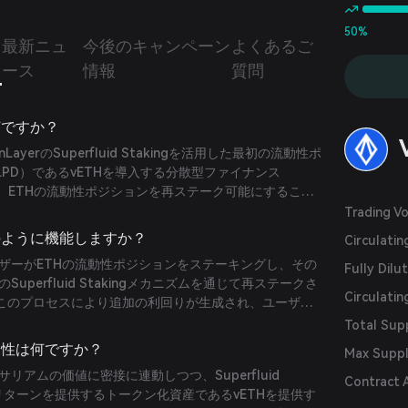
50%
つ
最新ニュ
今後のキャンペーン
よくあるご
ース
情報
質問
とは何ですか？
igenLayerのSuperfluid Stakingを活用した最初の流動性ポ
PD）であるvETHを導入する分散型ファイナンス
す。ETHの流動性ポジションを再ステーク可能にすること
方法を超えたリターンを実現し、イーサリアムの利回り
Trading V
目的としています。
eはどのように機能しますか？
Circulati
eは、ユーザーがETHの流動性ポジションをステーキングし、その
Fully Dilu
rのSuperfluid Stakingメカニズムを通じて再ステークさ
Circulatin
このプロセスにより追加の利回りが生成され、ユーザー
動性を持つ利回りを生むETHプロキシが提供されます。
Total Sup
の独自性は何ですか？
Max Supp
、イーサリアムの価値に密接に連動しつつ、Superfluid
Contract 
れたリターンを提供するトークン化資産であるvETHを提供す