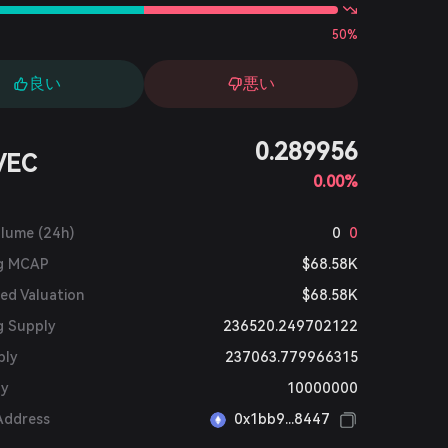
50%
良い
悪い
0.289956
VEC
0.00%
olume (24h)
0
0
ng MCAP
$68.58K
ted Valuation
$68.58K
g Supply
236520.249702122
ply
237063.779966315
ly
10000000
Address
0x1bb9...8447