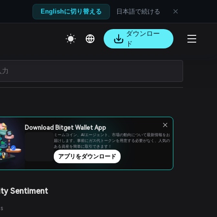
日本語で続ける
Englishに切り替える
ダウンロー
ド
Download Bitget Wallet App
ミームコイン、AIエージェント、市場の動向について最新情報をお
届けします。事前にガス代トークンを用意する必要がなく、人気の
ある資産を簡単に取引できます！
アプリをダウンロード
ty Sentiment
es