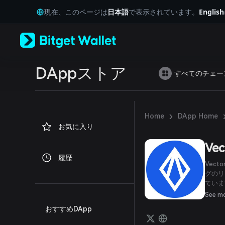
English
現在、このページは
日本語
で表示されています。
English
日本語
Tiếng Việt
Русский
Español (Latinoamérica)
Türkçe
Italiano
DAppストア
すべてのチェー
Français
Deutsch
简体中文
繁體中文
›
Home
DApp Home
Português (Portugal)
お気に入り
Bahasa Indonesia
ภาษาไทย
Vec
العربية
履歴
हिन्दी
Vec
বাংলা
グのリ
ています
Español
し、そ
Português (Brasil)
See m
供しま
Español (Argentina)
おすすめDApp