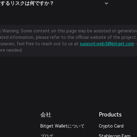
eに関連するリスクは何ですか？
sk Warning: Some content on this page may be assisted or generated 
ed information, please refer to the official website of the project.
curacies, feel free to reach out to us at
support.web3@bitget.com
—
re needed.
会社
Products
Bitget Walletについて
Crypto Card
ブログ
Stablecoin Earn