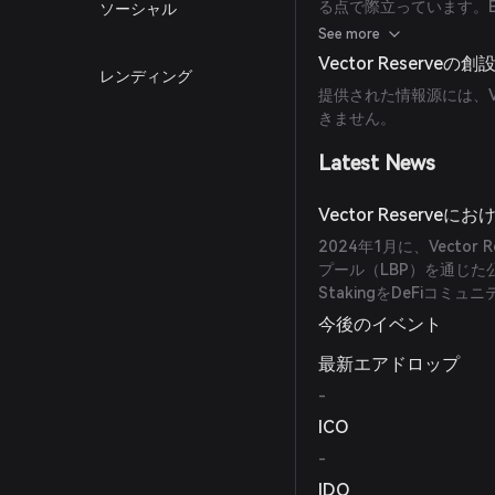
る点で際立っています。E
ソーシャル
ることで、ユーティリテ
See more
Vector Reserve
レンディング
提供された情報源には、Ve
きません。
Latest News
Vector Reser
2024年1月に、Vector
プール（LBP）を通じた公
StakingをDeFiコ
今後のイベント
最新エアドロップ
-
ICO
-
IDO