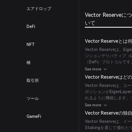
エアドロップ
Vector Reserveに
いて
DeFi
Vector Reserve
NFT
Vector Reserveは、E
ジションデリバティブ（L
（DeFi）プロトコルで
橋
で、従来のステーキング
See more
機会を向上させることを
Vector Reserv
取引所
Vector Reserv
ポジションがEigenLaye
れるように機能します。
ツール
にはvETHという形で流
See more
Vector Reserve
GameFi
Vector Reserveは
Stakingを通じて優