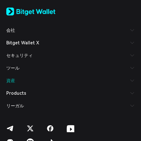
English
日本語
Tiếng Việt
Русский
会社
Español (Latinoamérica)
Türkçe
Bitget Wallet X
Italiano
Français
セキュリティ
Deutsch
简体中文
ツール
繁體中文
Português (Portugal)
資産
Bahasa Indonesia
ภาษาไทย
Products
العربية
हिन्दी
リーガル
বাংলা
Español
Português (Brasil)
Español (Argentina)