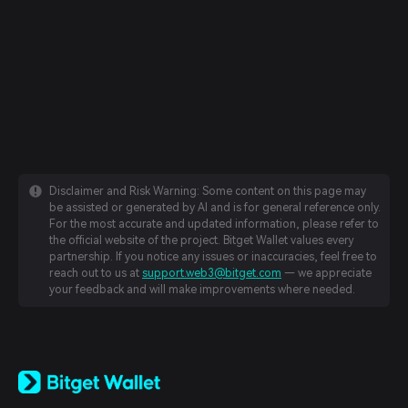
Disclaimer and Risk Warning: Some content on this page may
be assisted or generated by AI and is for general reference only.
For the most accurate and updated information, please refer to
the official website of the project. Bitget Wallet values every
partnership. If you notice any issues or inaccuracies, feel free to
reach out to us at
support.web3@bitget.com
— we appreciate
your feedback and will make improvements where needed.
English
日本語
Tiếng Việt