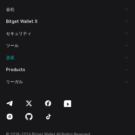
Русский
会社
Español (Latinoamérica)
Türkçe
Bitget Wallet X
Italiano
Français
セキュリティ
Deutsch
简体中文
ツール
繁體中文
Português (Portugal)
資産
Bahasa Indonesia
ภาษาไทย
Products
العربية
हिन्दी
リーガル
বাংলা
Español
Português (Brasil)
Español (Argentina)
© 2018-2026 Bitget Wallet All Rights Reserved