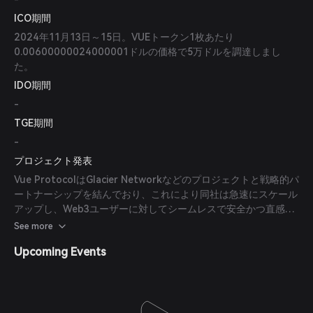
ICO期間
2024年11月13日～15日。VUEトークン1枚あたり
0.00600000024000001ドルの価格で5万ドルを調達しまし
た。
IDO期間
-
TGE期間
-
プロジェクト発表
Vue ProtocolはGlacier Networkなどのプロジェクトと戦略的パ
ートナーシップを結んでおり、これにより同社は急速にスケール
アップし、Web3ユーザーに対してシームレスで安全かつ直感的
な体験を提供することが可能となっています。
See more
Upcoming Events