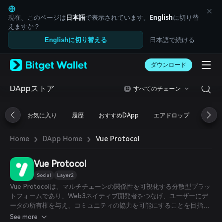
English
日本語
現在、このページは
日本語
で表示されています。
English
に切り替
Tiếng Việt
えますか？
Русский
日本語で続ける
Englishに切り替える
Español (Latinoamérica)
Türkçe
ダウンロード
Italiano
Français
Deutsch
DAppストア
すべてのチェーン
简体中文
繁體中文
お気に入り
履歴
おすすめDApp
エアドロップ
DeFi
Português (Portugal)
Bahasa Indonesia
›
›
Vue Protocol
Home
DApp Home
ภาษาไทย
العربية
हिन्दी
Vue Protocol
বাংলা
Social
Layer2
Español
Vue Protocolは、マルチチェーンの関係性を可視化する分散型プラッ
Português (Brasil)
トフォームであり、Web3ネイティブ開発者をつなげ、ユーザーにデ
Español (Argentina)
ータの所有権を与え、コミュニティの協力を可能にすることを目指し
ています。
See more