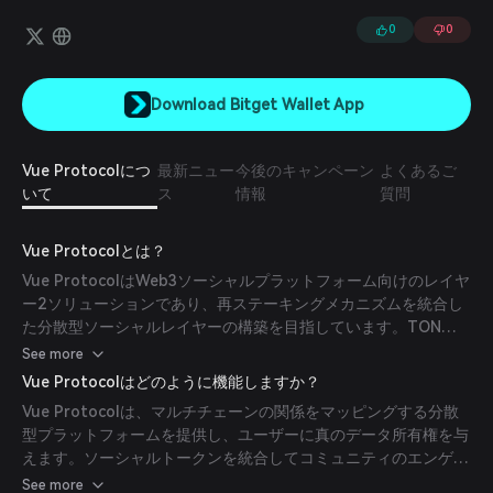
0
0
Download Bitget Wallet App
Vue Protocolにつ
最新ニュー
今後のキャンペーン
よくあるご
いて
ス
情報
質問
Vue Protocolとは？
Vue ProtocolはWeb3ソーシャルプラットフォーム向けのレイヤ
ー2ソリューションであり、再ステーキングメカニズムを統合し
た分散型ソーシャルレイヤーの構築を目指しています。TON、
EigenLayer、Optimismなどの技術を活用し、スケーラビリティ
See more
とセキュリティを強化し、Web3エコシステム内でより安全かつ
Vue Protocolはどのように機能しますか？
効率的なユーザー体験を提供します。
Vue Protocolは、マルチチェーンの関係をマッピングする分散
型プラットフォームを提供し、ユーザーに真のデータ所有権を与
えます。ソーシャルトークンを統合してコミュニティのエンゲー
ジメントと協力の定義を再構築し、ネットワークのセキュリティ
See more