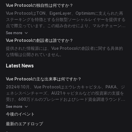
とスケーラビリティを向上させるために再ステーキングメカニズ
Vue Protocolの独自性は何ですか？
ムを利用しています。
Vue ProtocolはTON、EigenLayer、Optimismに支えられた再
ステーキングを特徴とする分散型ソーシャルレイヤーを提供する
点で際立っています。この組み合わせにより、マルチチェーン関
係のシームレスなマッピング、ユーザーの真のデータ所有権、そ
See more
してコミュニティエンゲージメントを再定義するソーシャルトー
Vue Protocolの創設者は誰ですか？
クンの統合が可能となっています。
提供された情報源には、Vue Protocolの創設者に関する具体的
な情報は公開されていません。
Latest News
Vue Protocolの主な出来事は何ですか？
2024年10月、Vue Protocolはエウレカキャピタル、PAKA、ジ
ェネシスベンチャーズ、AU21キャピタルなどの投資家の支援を
受け、600万ドルのプレシードおよびシード資金調達ラウンドを
成功裏に完了しました。この資金調達は、ソーシャルインフラの
See more
開発加速とユーザー体験の向上を目的としています。
今後のイベント
最新のエアドロップ
-