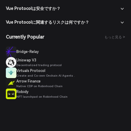
Vue Protocolは安全ですか？
Vue Protocolに関連するリスクは何ですか？
Currently Popular
もっと見る >
Bridge-Relay
Uniswap V3
Decentralized trading protocol
Virtuals Protocol
Create and Co-own Onchain AI Agents .
Arrow Finance
Native CDP on Robinhood Chain
Robidy
NFT launchpad on Robinhood Chain