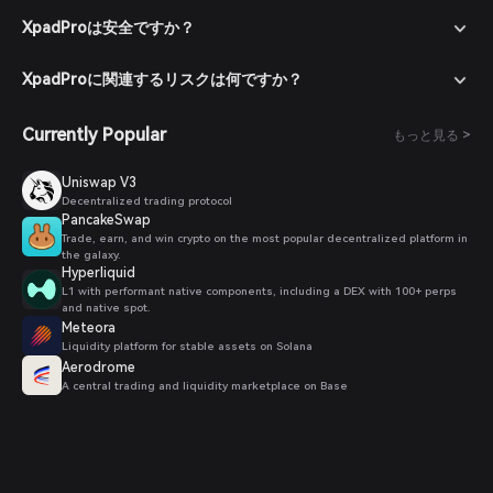
XpadProは安全ですか？
XpadProに関連するリスクは何ですか？
Currently Popular
もっと見る >
Uniswap V3
Decentralized trading protocol
PancakeSwap
Trade, earn, and win crypto on the most popular decentralized platform in
the galaxy.
Hyperliquid
L1 with performant native components, including a DEX with 100+ perps
and native spot.
Meteora
Liquidity platform for stable assets on Solana
Aerodrome
A central trading and liquidity marketplace on Base