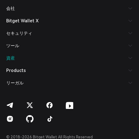
Русский
会社
Español (Latinoamérica)
Türkçe
Bitget Wallet X
Italiano
Français
セキュリティ
Deutsch
简体中文
ツール
繁體中文
Português (Portugal)
資産
Bahasa Indonesia
ภาษาไทย
Products
العربية
हिन्दी
リーガル
বাংলা
Español
Português (Brasil)
Español (Argentina)
© 2018-2026 Bitget Wallet All Rights Reserved