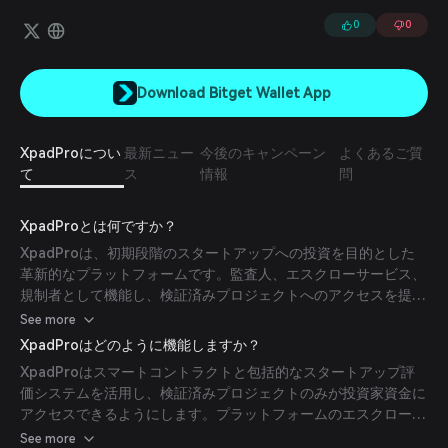
とスタートアップの双方に公正な取り扱いを保証します。
0
0
Download Bitget Wallet App
XpadProについ
最新ニュー
今後のキャンペーン
よくあるご質
て
ス
情報
問
XpadProとは何ですか？
XpadProは、初期段階のスタートアップへの投資を目的とした
革新的なプラットフォームです。監査人、エスクローサービス、
規制者として機能し、検証済みプロジェクトへのアクセスを提供
し、より安全で透明性の高い投資を実現します。
See more
XpadProはどのように機能しますか？
XpadProはスマートコントラクトと包括的なスタートアップ評
価システムを活用し、検証済みプロジェクトのみが投資家資金に
アクセスできるようにします。プラットフォームのエスクローシ
ステムは、プロジェクトが重要な開発マイルストーンに到達する
See more