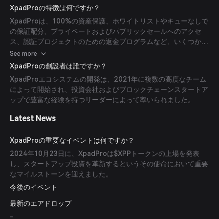
まで資金をロックし、不正使用を防ぎ透明性を確保します。
XpadProの特徴は何ですか？
XpadProは、100%の資産保護、ホワイトリストやキューなしで
の保証配分、プライベートおよびパブリックセールへのアクセ
ス、認証プロジェクトのための返金プログラムなど、いくつかの
独自の機能を提供し、投資リスクを低減します。
See more
XpadProの創設者は誰ですか？
XpadProエコシステムの開発は、2021年に複数の高度なチーム
によって開始され、投資会社およびブロックチェーンスタートア
ップで豊富な経験を持つリーダーによって率いられました。
Latest News
XpadProの重要なイベントは何ですか？
2024年10月23日に、XpadProは$XPPトークンの上場を発表
し、スタートアップ投資を革新するというその使命において重要
なマイルストーンを迎えました。
今後のイベント
最新のエアドロップ
-