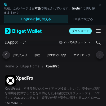
English
日本語
現在、このページは
日本語
で表示されています。
English
に切り替
Tiếng Việt
えますか？
Русский
日本語で続ける
Englishに切り替える
Español (Latinoamérica)
Türkçe
ダウンロード
Italiano
Français
Deutsch
DAppストア
すべてのチェーン
简体中文
繁體中文
お気に入り
履歴
おすすめDApp
エアドロップ
DeFi
Português (Portugal)
Bahasa Indonesia
›
›
XpadPro
Home
DApp Home
ภาษาไทย
العربية
हिन्दी
XpadPro
বাংলা
Español
XpadProは、初期段階のスタートアップ投資において、安全かつ透明
Português (Brasil)
な環境を提供することを目的とした革新的な投資プラットフォームで
Español (Argentina)
す。このエコシステムは、資産の分配を安全に管理するエスクロープ
ロトコルを含むXpadプロトコルを通じて、リスクを軽減し、投資家
See more