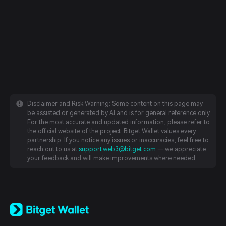
Disclaimer and Risk Warning: Some content on this page may
be assisted or generated by AI and is for general reference only.
For the most accurate and updated information, please refer to
the official website of the project. Bitget Wallet values every
partnership. If you notice any issues or inaccuracies, feel free to
reach out to us at
support.web3@bitget.com
— we appreciate
your feedback and will make improvements where needed.
English
日本語
Tiếng Việt