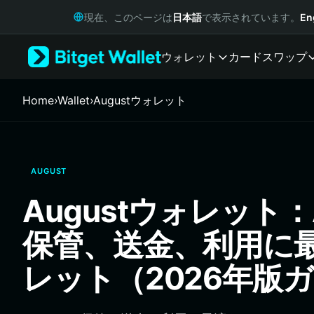
English
現在、このページは
日本語
で表示されています。
En
日本語
Tiếng Việt
ウォレット
カード
スワップ
Русский
Español (Latinoamérica)
Türkçe
Home
›
Wallet
›
Augustウォレット
Italiano
Français
Deutsch
简体中文
AUGUST
繁體中文
Português (Portugal)
Augustウォレット：A
Bahasa Indonesia
ภาษาไทย
保管、送金、利用に
हिन्दी
বাংলা
レット（2026年版
Español
Português (Brasil)
Español (Argentina)