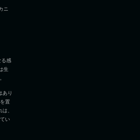
カニ
なる感
aは生
す。
はあり
を置
れは、
てい