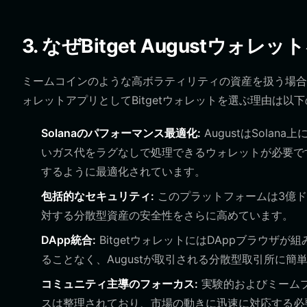
3. なぜBitget Augustウォ
ミームコインのような高ボラティリティの資産を扱う場合、
ォレットアプリとしてBitgetウォレットを選ぶ理由は以
Solanaのパフォーマンス最適化:
AugustはSol
いガス代をラグなしで処理できるウォレットが必要です
するように最適化されています。
包括的なセキュリティ:
このプラットフォームは3億
対する分散型資産の安全性をさらに高めています。
DApp統合:
BitgetウォレットにはDAppブラウ
ることなく、Augustが取引される分散型取引所に簡
コミュニティ主導のフォーカス:
実験的およびミーム
スは整理されており、市場の動きに迅速に対応する必