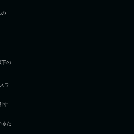
スの
以下の
をスワ
引す
いるた