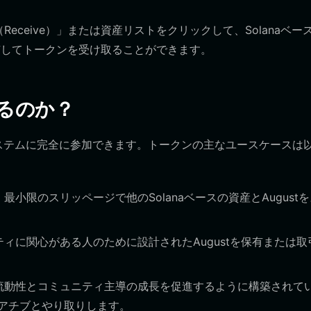
ceive）」または資産リストをクリックして、Solanaベー
共有してトークンを受け取ることができます。
きるのか？
システムに完全に参加できます。トークンの主なユースケースは
小限のスリッページで他のSolanaベースの資産とAugust
ィに関心がある人のために設計されたAugustを保有または取
流動性とコミュニティ主導の成長を促進するように構築されて
アチブとやり取りします。