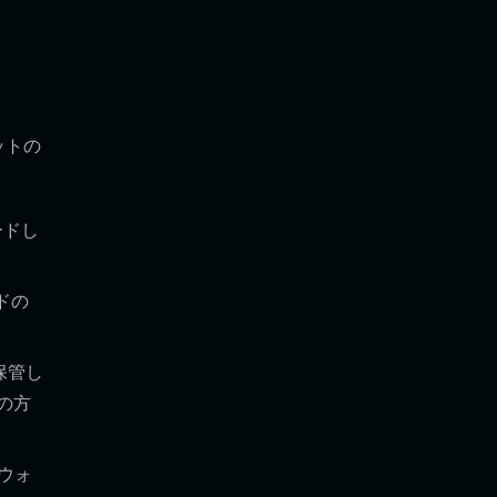
ットの
ードし
ドの
保管し
の方
ウォ