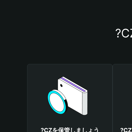
?
?CZを保管しましょう
?C