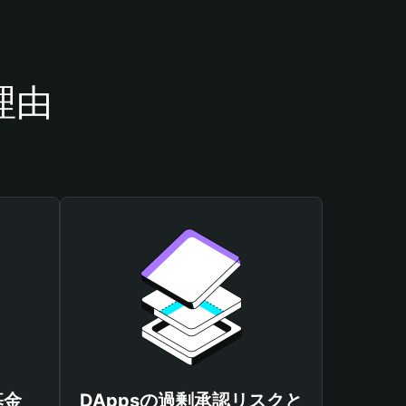
理由
基金
DAppsの過剰承認リスクと