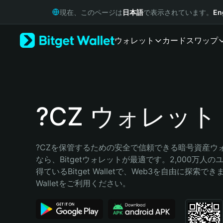
English
現在、このページは
日本語
で表示されています。
En
日本語
Tiếng Việt
ウォレット
カード
スワップ
Русский
Español (Latinoamérica)
Türkçe
Italiano
Français
Deutsch
?CZ ウォレット
简体中文
繁體中文
Português (Portugal)
?CZを保管するための安全で信頼できる暗号資産ウ
Bahasa Indonesia
なら、Bitgetウォレットが最適です。2,000万人
ภาษาไทย
得ているBitget Walletで、Web3を自由に探索できます
हिन्दी
Walletをご利用ください。
বাংলা
Español
Português (Brasil)
Español (Argentina)