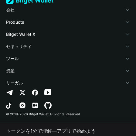
会社
Bitget Walletについて
Products
ブログ
Crypto Card
Bitget Wallet X
アカデミー
Stablecoin Earn
デベロッパー
セキュリティ
暗号資産ニュース
Payfi Crypto
ウォレットを接続
保護基金
ツール
Help Center
Crypto Swap API
Bitget Wallet Pay
セキュリティ技術
暗号資産を購入
資産
お問い合わせ
Altcoin Season Index
プロジェクトを掲載
認証検出
Arbitrum
リーガル
ブランドリソース
Prediction Markets
コントラクト検出
Avalanche
プライバシーポリシー
キャリア
DApp
一括送金
Bitcoin
利用規約
© 2018-2026 Bitget Wallet All Rights Reserved
公式チャンネル認証
Trade
BNB Chain
Risk Disclosure
トークンを1分で理解―アプリで始めよう
RWA
Polygon