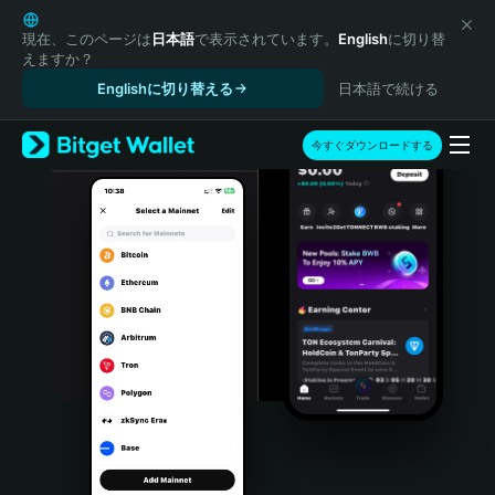
English
日本語
現在、このページは
日本語
で表示されています。
English
に切り替
えますか？
Tiếng Việt
Englishに切り替える
日本語で続ける
Русский
Español (Latinoamérica)
Türkçe
今すぐダウンロードする
Italiano
Français
Deutsch
简体中文
繁體中文
Português (Portugal)
Bahasa Indonesia
ภาษาไทย
हिन्दी
বাংলা
Español
Português (Brasil)
Español (Argentina)