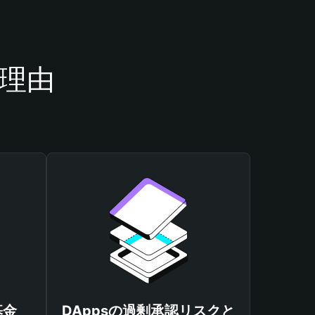
き理由
基金
DAppsの過剰承認リスクと