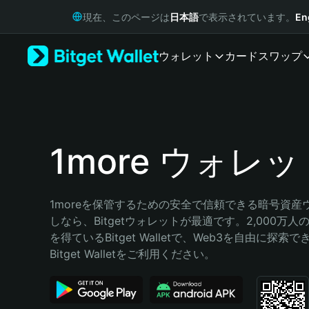
English
現在、このページは
日本語
で表示されています。
En
日本語
Tiếng Việt
ウォレット
カード
スワップ
Русский
Español (Latinoamérica)
Türkçe
Italiano
Français
Deutsch
1more ウォレッ
简体中文
繁體中文
Português (Portugal)
1moreを保管するための安全で信頼できる暗号資産
Bahasa Indonesia
しなら、Bitgetウォレットが最適です。2,000万
ภาษาไทย
を得ているBitget Walletで、Web3を自由に探索
हिन्दी
Bitget Walletをご利用ください。
বাংলা
Español
Português (Brasil)
Español (Argentina)