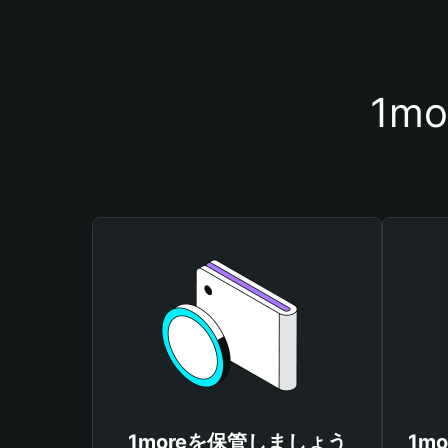
1m
1moreを保管しましょう
1m