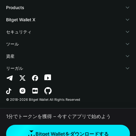
Bitget Walletについて
Products
ブログ
Crypto Card
Bitget Wallet X
アカデミー
Stablecoin Earn
デベロッパー
セキュリティ
暗号資産ニュース
Payfi Crypto
ウォレットを接続
保護基金
ツール
Help Center
Crypto Swap API
Bitget Wallet Pay
セキュリティ技術
暗号資産を購入
資産
お問い合わせ
Altcoin Season Index
プロジェクトを掲載
認証検出
Arbitrum
リーガル
ブランドリソース
Prediction Markets
コントラクト検出
Avalanche
プライバシーポリシー
キャリア
DApp
一括送金
Bitcoin
利用規約
© 2018-2026 Bitget Wallet All Rights Reserved
公式チャンネル認証
Trade
BNB Chain
Risk Disclosure
1分でトークンを獲得 – 今すぐアプリで始めよう
RWA
Polygon
How to Buy Crypto
Bitget Walletをダウンロードする