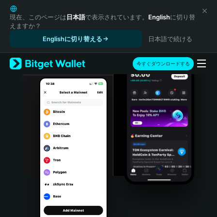
English
日本語
現在、このページは
日本語
で表示されています。
English
に切り替
えますか？
Tiếng Việt
Englishに切り替える
日本語で続ける
Русский
Español (Latinoamérica)
Türkçe
今すぐダウンロードする
Italiano
Français
Deutsch
简体中文
繁體中文
Português (Portugal)
Bahasa Indonesia
ภาษาไทย
हिन्दी
বাংলা
Español
Português (Brasil)
Español (Argentina)