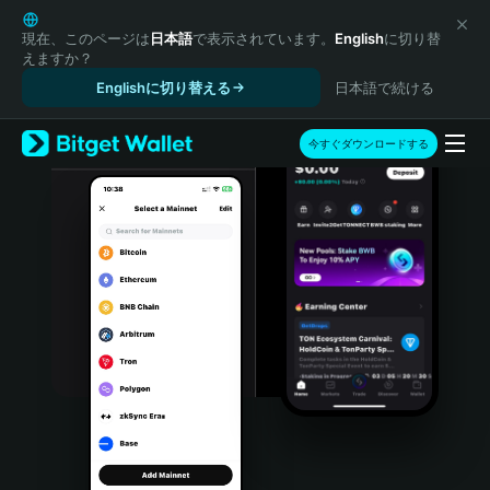
English
日本語
現在、このページは
日本語
で表示されています。
English
に切り替
えますか？
Tiếng Việt
Englishに切り替える
日本語で続ける
Русский
Español (Latinoamérica)
Türkçe
今すぐダウンロードする
Italiano
Français
Deutsch
简体中文
繁體中文
Português (Portugal)
Bahasa Indonesia
ภาษาไทย
हिन्दी
বাংলা
Español
Português (Brasil)
Español (Argentina)