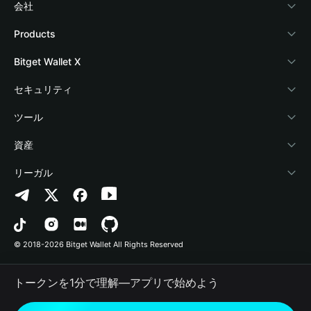
会社
Bitget Walletについて
Products
ブログ
Crypto Card
Bitget Wallet X
アカデミー
Stablecoin Earn
デベロッパー
セキュリティ
暗号資産ニュース
Payfi Crypto
ウォレットを接続
保護基金
ツール
Help Center
Crypto Swap API
Bitget Wallet Pay
セキュリティ技術
暗号資産を購入
資産
お問い合わせ
Altcoin Season Index
プロジェクトを掲載
認証検出
Arbitrum
リーガル
ブランドリソース
Prediction Markets
コントラクト検出
Avalanche
プライバシーポリシー
キャリア
DApp
一括送金
Bitcoin
利用規約
© 2018-2026 Bitget Wallet All Rights Reserved
公式チャンネル認証
Trade
BNB Chain
Risk Disclosure
トークンを1分で理解―アプリで始めよう
RWA
Polygon