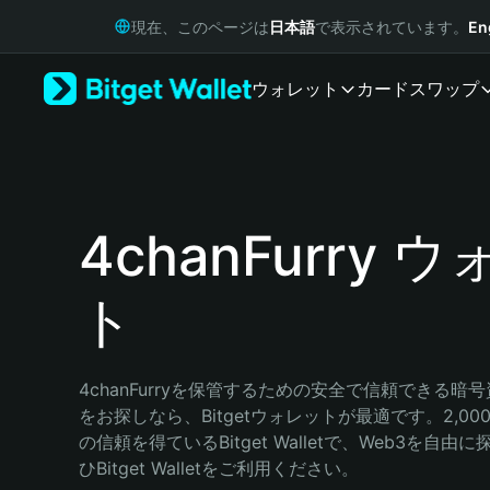
English
現在、このページは
日本語
で表示されています。
En
日本語
Tiếng Việt
ウォレット
カード
スワップ
Русский
Español (Latinoamérica)
Türkçe
Italiano
Français
Deutsch
4chanFurry 
简体中文
繁體中文
ト
Português (Portugal)
Bahasa Indonesia
ภาษาไทย
हिन्दी
4chanFurryを保管するための安全で信頼できる暗
বাংলা
をお探しなら、Bitgetウォレットが最適です。2,0
Español
の信頼を得ているBitget Walletで、Web3を自
Português (Brasil)
ひBitget Walletをご利用ください。
Español (Argentina)