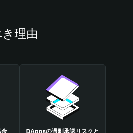
うべき理由
基金
DAppsの過剰承認リスクと