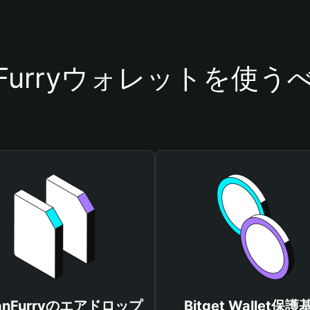
nFurryウォレットを使
anFurryのエアドロップ
Bitget Wallet保護