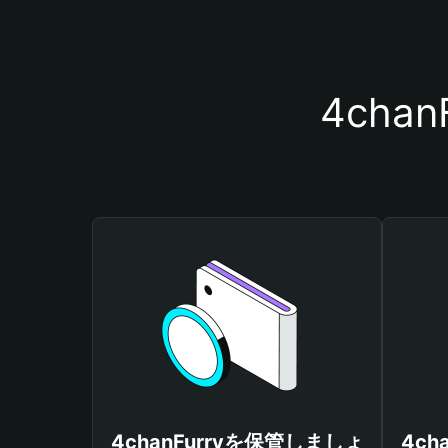
4cha
4chanFurryを保管しましょ
4ch