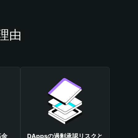
理由
基金
DAppsの過剰承認リスクと