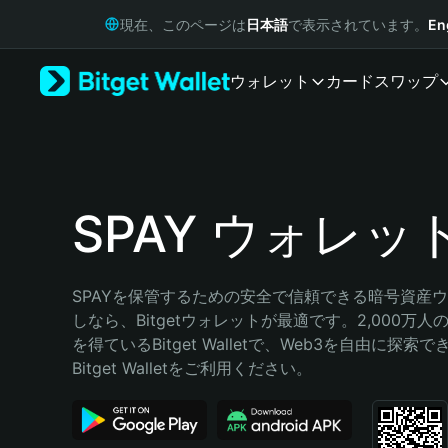
English
現在、このページは
日本語
で表示されています。
En
日本語
Tiếng Việt
ウォレット
カード
スワップ
Русский
Español (Latinoamérica)
Türkçe
Italiano
Français
Deutsch
SPAY ウォレッ
简体中文
繁體中文
Português (Portugal)
SPAYを保管するための安全で信頼できる暗号資産
Bahasa Indonesia
しなら、Bitgetウォレットが最適です。2,000万
ภาษาไทย
を得ているBitget Walletで、Web3を自由に探索
हिन्दी
Bitget Walletをご利用ください。
বাংলা
Español
Português (Brasil)
Español (Argentina)