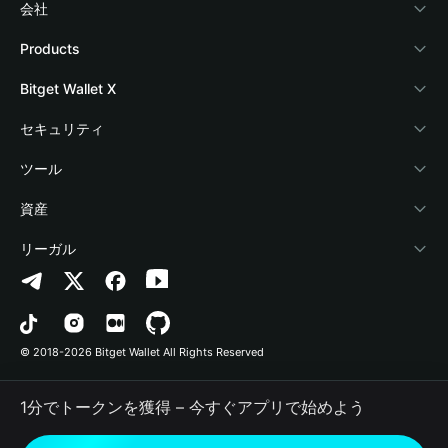
会社
Bitget Walletについて
Products
ブログ
Crypto Card
Bitget Wallet X
アカデミー
Stablecoin Earn
デベロッパー
セキュリティ
暗号資産ニュース
Payfi Crypto
ウォレットを接続
保護基金
ツール
Help Center
Crypto Swap API
Bitget Wallet Pay
セキュリティ技術
暗号資産を購入
資産
お問い合わせ
Altcoin Season Index
プロジェクトを掲載
認証検出
Arbitrum
リーガル
ブランドリソース
Prediction Markets
コントラクト検出
Avalanche
プライバシーポリシー
キャリア
DApp
一括送金
Bitcoin
利用規約
© 2018-2026 Bitget Wallet All Rights Reserved
公式チャンネル認証
Trade
BNB Chain
Risk Disclosure
1分でトークンを獲得 – 今すぐアプリで始めよう
RWA
Polygon