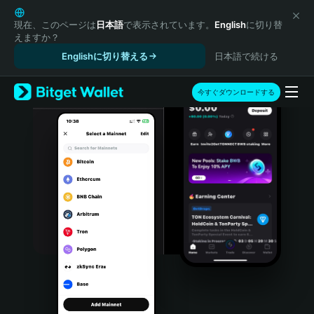
English
日本語
現在、このページは
日本語
で表示されています。
English
に切り替
えますか？
Tiếng Việt
Englishに切り替える
日本語で続ける
Русский
Español (Latinoamérica)
Türkçe
今すぐダウンロードする
Italiano
Français
Deutsch
简体中文
繁體中文
Português (Portugal)
Bahasa Indonesia
ภาษาไทย
हिन्दी
বাংলা
Español
Português (Brasil)
Español (Argentina)