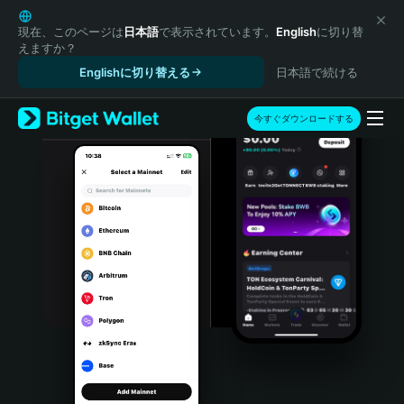
English
日本語
現在、このページは
日本語
で表示されています。
English
に切り替
えますか？
Tiếng Việt
Englishに切り替える
日本語で続ける
Русский
Español (Latinoamérica)
Türkçe
今すぐダウンロードする
Italiano
Français
Deutsch
简体中文
繁體中文
Português (Portugal)
Bahasa Indonesia
ภาษาไทย
हिन्दी
বাংলা
Español
Português (Brasil)
Español (Argentina)