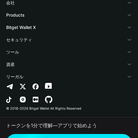
会社
Bitget Walletについて
Products
ブログ
Crypto Card
Bitget Wallet X
アカデミー
Stablecoin Earn
デベロッパー
セキュリティ
暗号資産ニュース
Payfi Crypto
ウォレットを接続
保護基金
ツール
Help Center
Crypto Swap API
Bitget Wallet Pay
セキュリティ技術
暗号資産を購入
資産
お問い合わせ
Altcoin Season Index
プロジェクトを掲載
認証検出
Arbitrum
リーガル
ブランドリソース
Prediction Markets
コントラクト検出
Avalanche
プライバシーポリシー
キャリア
DApp
一括送金
Bitcoin
利用規約
© 2018-2026 Bitget Wallet All Rights Reserved
公式チャンネル認証
Trade
BNB Chain
Risk Disclosure
トークンを1分で理解―アプリで始めよう
RWA
Polygon