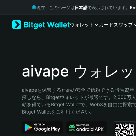
English
現在、このページは
日本語
で表示されています。
En
日本語
Tiếng Việt
ウォレット
カード
スワップ
Русский
Español (Latinoamérica)
Türkçe
Italiano
Français
Deutsch
aivape ウォレ
简体中文
繁體中文
Português (Portugal)
aivapeを保管するための安全で信頼できる暗号資
Bahasa Indonesia
探しなら、Bitgetウォレットが最適です。2,000
ภาษาไทย
頼を得ているBitget Walletで、Web3を自由に探
हिन्दी
Bitget Walletをご利用ください。
বাংলা
Español
Português (Brasil)
Español (Argentina)