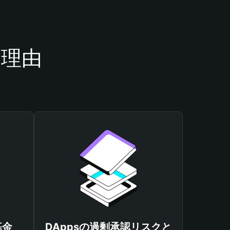
き理由
基金
DAppsの過剰承認リスクと