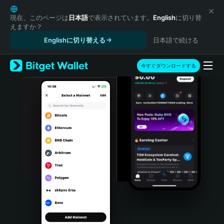
English
日本語
現在、このページは
日本語
で表示されています。
English
に切り替
えますか？
Tiếng Việt
Englishに切り替える
日本語で続ける
Русский
Español (Latinoamérica)
Türkçe
今すぐダウンロードする
Italiano
Français
Deutsch
简体中文
繁體中文
Português (Portugal)
Bahasa Indonesia
ภาษาไทย
हिन्दी
বাংলা
Español
Português (Brasil)
Español (Argentina)