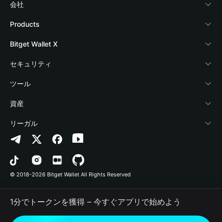
会社
Bitget Walletについて
Products
ブログ
Crypto Card
Bitget Wallet X
アカデミー
Stablecoin Earn
デベロッパー
セキュリティ
暗号資産ニュース
Payfi Crypto
ウォレットを接続
保護基金
ツール
Help Center
Crypto Swap API
Bitget Wallet Pay
セキュリティ技術
暗号資産を購入
資産
お問い合わせ
Altcoin Season Index
プロジェクトを掲載
認証検出
Arbitrum
リーガル
ブランドリソース
Prediction Markets
コントラクト検出
Avalanche
プライバシーポリシー
キャリア
DApp
一括送金
Bitcoin
利用規約
© 2018-2026 Bitget Wallet All Rights Reserved
公式チャンネル認証
Trade
BNB Chain
Risk Disclosure
1分でトークンを獲得 – 今すぐアプリで始めよう
RWA
Polygon