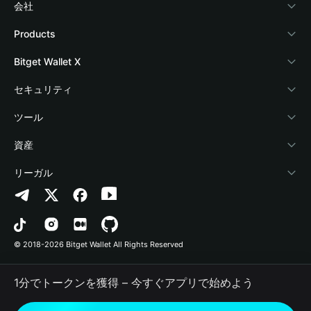
会社
Bitget Walletについて
Products
ブログ
Crypto Card
Bitget Wallet X
アカデミー
Stablecoin Earn
デベロッパー
セキュリティ
暗号資産ニュース
Payfi Crypto
ウォレットを接続
保護基金
ツール
Help Center
Crypto Swap API
Bitget Wallet Pay
セキュリティ技術
暗号資産を購入
資産
お問い合わせ
Altcoin Season Index
プロジェクトを掲載
認証検出
Arbitrum
リーガル
ブランドリソース
Prediction Markets
コントラクト検出
Avalanche
プライバシーポリシー
キャリア
DApp
一括送金
Bitcoin
利用規約
© 2018-2026 Bitget Wallet All Rights Reserved
公式チャンネル認証
Trade
BNB Chain
Risk Disclosure
1分でトークンを獲得 – 今すぐアプリで始めよう
RWA
Polygon