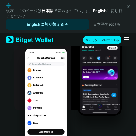
English
日本語
現在、このページは
日本語
で表示されています。
English
に切り替
えますか？
Tiếng Việt
Englishに切り替える
日本語で続ける
Русский
Español (Latinoamérica)
Türkçe
今すぐダウンロードする
Italiano
Français
Deutsch
简体中文
繁體中文
Português (Portugal)
Bahasa Indonesia
ภาษาไทย
हिन्दी
বাংলা
Español
Português (Brasil)
Español (Argentina)